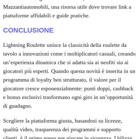
Mazzantiautomobili, una risorsa utile dove trovare link a
piattaforme affidabili e guide pratiche.
CONCLUSIONE
Lightning Roulette unisce la classicità della roulette da
tavolo a innovazioni come i moltiplicatori casuali, creando
un’esperienza dinamica che si adatta sia ai neofiti sia ai
giocatori più esperti. Quando questa novità è inserita in un
programma di loyalty ben strutturato, il valore per il
giocatore cresce esponenzialmente: punti doppi, cashback
e bonus esclusivi trasformano ogni giro in un’opportunità
di guadagno.
Scegliere la piattaforma giusta, basandosi su licenze,
qualità video, trasparenza dei programmi e supporto
clienti, è il primo passo per giocare in sicurezza. Utilizza