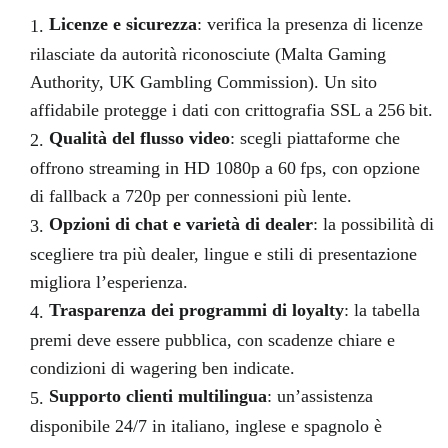
Licenze e sicurezza
: verifica la presenza di licenze
rilasciate da autorità riconosciute (Malta Gaming
Authority, UK Gambling Commission). Un sito
affidabile protegge i dati con crittografia SSL a 256 bit.
Qualità del flusso video
: scegli piattaforme che
offrono streaming in HD 1080p a 60 fps, con opzione
di fallback a 720p per connessioni più lente.
Opzioni di chat e varietà di dealer
: la possibilità di
scegliere tra più dealer, lingue e stili di presentazione
migliora l’esperienza.
Trasparenza dei programmi di loyalty
: la tabella
premi deve essere pubblica, con scadenze chiare e
condizioni di wagering ben indicate.
Supporto clienti multilingua
: un’assistenza
disponibile 24/7 in italiano, inglese e spagnolo è