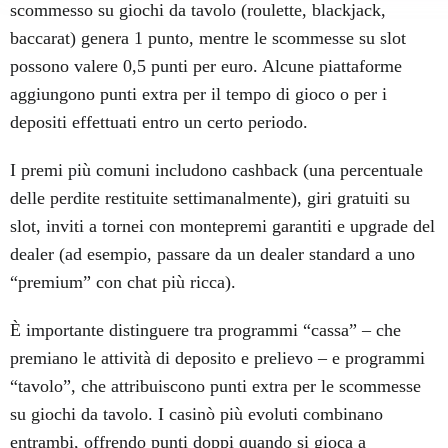
scommesso su giochi da tavolo (roulette, blackjack,
baccarat) genera 1 punto, mentre le scommesse su slot
possono valere 0,5 punti per euro. Alcune piattaforme
aggiungono punti extra per il tempo di gioco o per i
depositi effettuati entro un certo periodo.
I premi più comuni includono cashback (una percentuale
delle perdite restituite settimanalmente), giri gratuiti su
slot, inviti a tornei con montepremi garantiti e upgrade del
dealer (ad esempio, passare da un dealer standard a uno
“premium” con chat più ricca).
È importante distinguere tra programmi “cassa” – che
premiano le attività di deposito e prelievo – e programmi
“tavolo”, che attribuiscono punti extra per le scommesse
su giochi da tavolo. I casinò più evoluti combinano
entrambi, offrendo punti doppi quando si gioca a