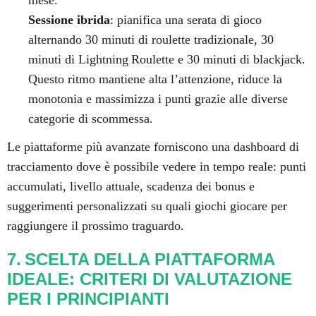
Sessione ibrida
: pianifica una serata di gioco
alternando 30 minuti di roulette tradizionale, 30
minuti di Lightning Roulette e 30 minuti di blackjack.
Questo ritmo mantiene alta l’attenzione, riduce la
monotonia e massimizza i punti grazie alle diverse
categorie di scommessa.
Le piattaforme più avanzate forniscono una dashboard di
tracciamento dove è possibile vedere in tempo reale: punti
accumulati, livello attuale, scadenza dei bonus e
suggerimenti personalizzati su quali giochi giocare per
raggiungere il prossimo traguardo.
7. SCELTA DELLA PIATTAFORMA
IDEALE: CRITERI DI VALUTAZIONE
PER I PRINCIPIANTI