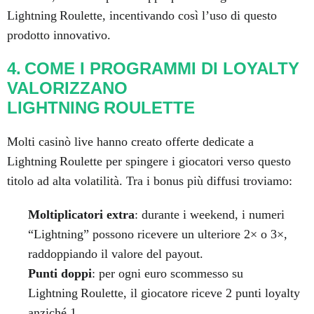
Lightning Roulette, incentivando così l’uso di questo
prodotto innovativo.
4. COME I PROGRAMMI DI LOYALTY
VALORIZZANO
LIGHTNING ROULETTE
Molti casinò live hanno creato offerte dedicate a
Lightning Roulette per spingere i giocatori verso questo
titolo ad alta volatilità. Tra i bonus più diffusi troviamo:
Moltiplicatori extra
: durante i weekend, i numeri
“Lightning” possono ricevere un ulteriore 2× o 3×,
raddoppiando il valore del payout.
Punti doppi
: per ogni euro scommesso su
Lightning Roulette, il giocatore riceve 2 punti loyalty
anziché 1.