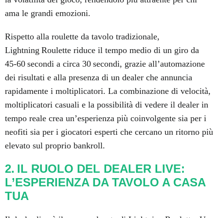
ama le grandi emozioni.
Rispetto alla roulette da tavolo tradizionale,
Lightning Roulette riduce il tempo medio di un giro da
45‑60 secondi a circa 30 secondi, grazie all’automazione
dei risultati e alla presenza di un dealer che annuncia
rapidamente i moltiplicatori. La combinazione di velocità,
moltiplicatori casuali e la possibilità di vedere il dealer in
tempo reale crea un’esperienza più coinvolgente sia per i
neofiti sia per i giocatori esperti che cercano un ritorno più
elevato sul proprio bankroll.
2. IL RUOLO DEL DEALER LIVE:
L’ESPERIENZA DA TAVOLO A CASA
TUA