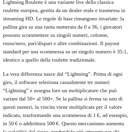
Lightning Roulette è una variante live della classica
roulette europea, gestita da un dealer reale e trasmessa in
streaming HD. Le regole di base rimangono invariate: la
pallina gira su una ruota numerata da 0 a 36, i giocatori
possono scommettere su singoli numeri, colonne,
rosso/nero, pari/dispari e altre combinazioni. Il payout
standard per una scommessa su un singolo numero è 35:1,
identico a quello della roulette tradizionale.
La vera differenza nasce dal “Lightning”. Prima di ogni
giro, il software seleziona casualmente tre numeri
“Lightning” e assegna loro un moltiplicatore che può
variare dal 50× al 500×. Se la pallina si ferma su uno di
questi numeri, la vincita viene moltiplicata per il valore
indicato, trasformando una scommessa di 1 €, ad esempio,
in 50 € o addirittura 500 €. Questo meccanismo aumenta
la volatilità del gioco, rendendolo più attraente per chi