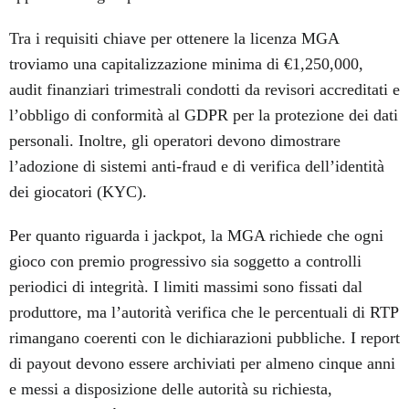
Tra i requisiti chiave per ottenere la licenza MGA
troviamo una capitalizzazione minima di €1,250,000,
audit finanziari trimestrali condotti da revisori accreditati e
l’obbligo di conformità al GDPR per la protezione dei dati
personali. Inoltre, gli operatori devono dimostrare
l’adozione di sistemi anti‑fraud e di verifica dell’identità
dei giocatori (KYC).
Per quanto riguarda i jackpot, la MGA richiede che ogni
gioco con premio progressivo sia soggetto a controlli
periodici di integrità. I limiti massimi sono fissati dal
produttore, ma l’autorità verifica che le percentuali di RTP
rimangano coerenti con le dichiarazioni pubbliche. I report
di payout devono essere archiviati per almeno cinque anni
e messi a disposizione delle autorità su richiesta,