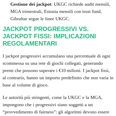
Gestione dei jackpot
: UKGC richiede audit mensili,
MGA trimestrali, Estonia mensili con trust fund,
Gibraltar segue le linee UKGC.
JACKPOT PROGRESSIVI VS.
JACKPOT FISSI: IMPLICAZIONI
REGOLAMENTARI
I jackpot progressivi accumulano una percentuale di ogni
scommessa su una rete di giochi collegati, generando
premi che possono superare i €10 milioni. I jackpot fissi,
al contrario, hanno un importo predefinito che non varia in
base al volume di gioco.
Le autorità più stringenti, come la UKGC e la MGA,
impongono che i progressivi siano soggetti a un
“provvedimento di fairness”: gli algoritmi devono essere