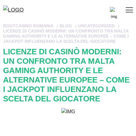
ROOTCASINO ROMANIA
BLOG
UNCATEGORIZED
LICENZE DI CASINÒ MODERNI: UN CONFRONTO TRA MALTA
GAMING AUTHORITY E LE ALTERNATIVE EUROPEE – COME I
JACKPOT INFLUENZANO LA SCELTA DEL GIOCATORE
LICENZE DI CASINÒ MODERNI:
UN CONFRONTO TRA MALTA
GAMING AUTHORITY E LE
ALTERNATIVE EUROPEE – COME
I JACKPOT INFLUENZANO LA
SCELTA DEL GIOCATORE