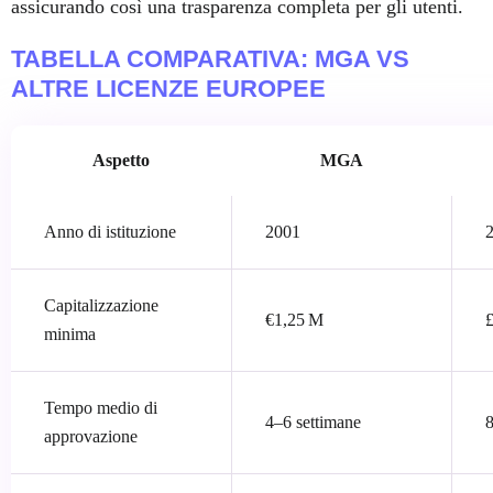
assicurando così una trasparenza completa per gli utenti.
TABELLA COMPARATIVA: MGA VS
ALTRE LICENZE EUROPEE
Aspetto
MGA
Anno di istituzione
2001
Capitalizzazione
€1,25 M
minima
Tempo medio di
4–6 settimane
8
approvazione