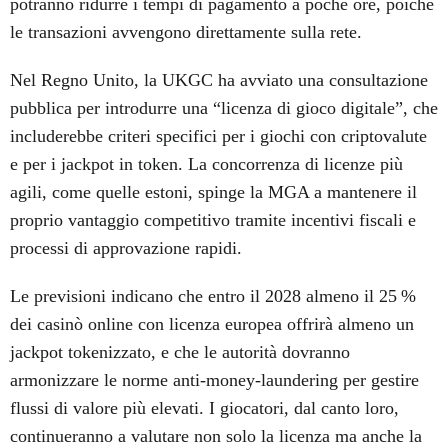
potranno ridurre i tempi di pagamento a poche ore, poiché
le transazioni avvengono direttamente sulla rete.
Nel Regno Unito, la UKGC ha avviato una consultazione
pubblica per introdurre una “licenza di gioco digitale”, che
includerebbe criteri specifici per i giochi con criptovalute
e per i jackpot in token. La concorrenza di licenze più
agili, come quelle estoni, spinge la MGA a mantenere il
proprio vantaggio competitivo tramite incentivi fiscali e
processi di approvazione rapidi.
Le previsioni indicano che entro il 2028 almeno il 25 %
dei casinò online con licenza europea offrirà almeno un
jackpot tokenizzato, e che le autorità dovranno
armonizzare le norme anti‑money‑laundering per gestire
flussi di valore più elevati. I giocatori, dal canto loro,
continueranno a valutare non solo la licenza ma anche la