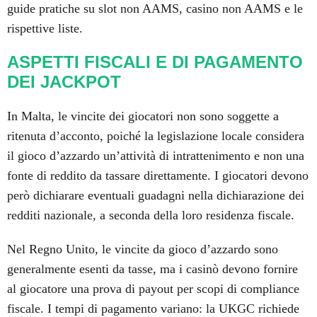
guide pratiche su slot non AAMS, casino non AAMS e le
rispettive liste.
ASPETTI FISCALI E DI PAGAMENTO
DEI JACKPOT
In Malta, le vincite dei giocatori non sono soggette a
ritenuta d’acconto, poiché la legislazione locale considera
il gioco d’azzardo un’attività di intrattenimento e non una
fonte di reddito da tassare direttamente. I giocatori devono
però dichiarare eventuali guadagni nella dichiarazione dei
redditi nazionale, a seconda della loro residenza fiscale.
Nel Regno Unito, le vincite da gioco d’azzardo sono
generalmente esenti da tasse, ma i casinò devono fornire
al giocatore una prova di payout per scopi di compliance
fiscale. I tempi di pagamento variano: la UKGC richiede