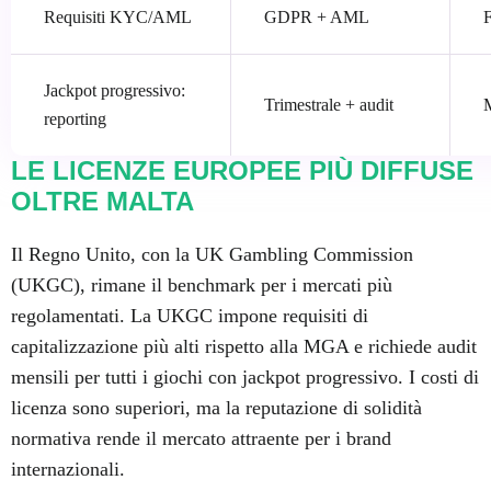
Requisiti KYC/AML
GDPR + AML
Jackpot progressivo:
Trimestrale + audit
M
reporting
LE LICENZE EUROPEE PIÙ DIFFUSE
OLTRE MALTA
Il Regno Unito, con la UK Gambling Commission
(UKGC), rimane il benchmark per i mercati più
regolamentati. La UKGC impone requisiti di
capitalizzazione più alti rispetto alla MGA e richiede audit
mensili per tutti i giochi con jackpot progressivo. I costi di
licenza sono superiori, ma la reputazione di solidità
normativa rende il mercato attraente per i brand
internazionali.