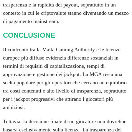
trasparenza e la rapidità dei payout, soprattutto in un
contesto in cui le criptovalute stanno diventando un mezzo
di pagamento mainstream.
CONCLUSIONE
Il confronto tra la Malta Gaming Authority e le licenze
europee più diffuse evidenzia differenze sostanziali in
termini di requisiti di capitalizzazione, tempi di
approvazione e gestione dei jackpot. La MGA resta una
scelta popolare per gli operatori che cercano un equilibrio
tra costi contenuti e alto livello di trasparenza, soprattutto
per i jackpot progressivi che attirano i giocatori più
ambiziosi.
Tuttavia, la decisione finale di un giocatore non dovrebbe
basarsi esclusivamente sulla licenza. La trasparenza dei