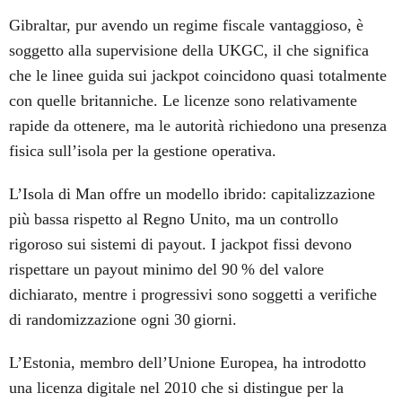
Gibraltar, pur avendo un regime fiscale vantaggioso, è
soggetto alla supervisione della UKGC, il che significa
che le linee guida sui jackpot coincidono quasi totalmente
con quelle britanniche. Le licenze sono relativamente
rapide da ottenere, ma le autorità richiedono una presenza
fisica sull’isola per la gestione operativa.
L’Isola di Man offre un modello ibrido: capitalizzazione
più bassa rispetto al Regno Unito, ma un controllo
rigoroso sui sistemi di payout. I jackpot fissi devono
rispettare un payout minimo del 90 % del valore
dichiarato, mentre i progressivi sono soggetti a verifiche
di randomizzazione ogni 30 giorni.
L’Estonia, membro dell’Unione Europea, ha introdotto
una licenza digitale nel 2010 che si distingue per la