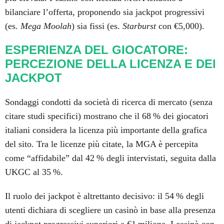
bilanciare l’offerta, proponendo sia jackpot progressivi
(es.
Mega Moolah
) sia fissi (es.
Starburst
con €5,000).
ESPERIENZA DEL GIOCATORE:
PERCEZIONE DELLA LICENZA E DEI
JACKPOT
Sondaggi condotti da società di ricerca di mercato (senza
citare studi specifici) mostrano che il 68 % dei giocatori
italiani considera la licenza più importante della grafica
del sito. Tra le licenze più citate, la MGA è percepita
come “affidabile” dal 42 % degli intervistati, seguita dalla
UKGC al 35 %.
Il ruolo dei jackpot è altrettanto decisivo: il 54 % degli
utenti dichiara di scegliere un casinò in base alla presenza
di jackpot progressivi superiori a €1 milione. I casinò con