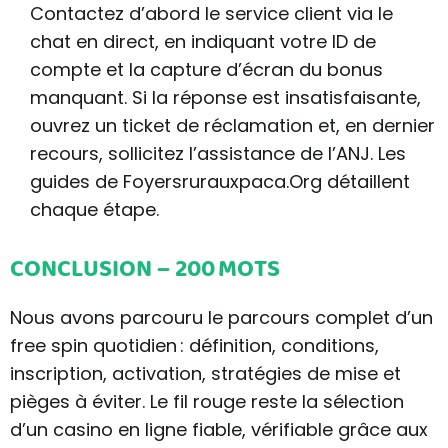
Contactez d’abord le service client via le
chat en direct, en indiquant votre ID de
compte et la capture d’écran du bonus
manquant. Si la réponse est insatisfaisante,
ouvrez un ticket de réclamation et, en dernier
recours, sollicitez l’assistance de l’ANJ. Les
guides de Foyersrurauxpaca.Org détaillent
chaque étape.
CONCLUSION – 200 MOTS
Nous avons parcouru le parcours complet d’un
free spin quotidien : définition, conditions,
inscription, activation, stratégies de mise et
pièges à éviter. Le fil rouge reste la sélection
d’un casino en ligne fiable, vérifiable grâce aux