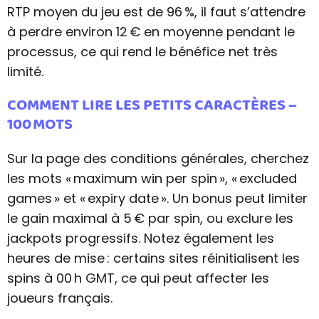
RTP moyen du jeu est de 96 %, il faut s’attendre
à perdre environ 12 € en moyenne pendant le
processus, ce qui rend le bénéfice net très
limité.
COMMENT LIRE LES PETITS CARACTÈRES –
100 MOTS
Sur la page des conditions générales, cherchez
les mots « maximum win per spin », « excluded
games » et « expiry date ». Un bonus peut limiter
le gain maximal à 5 € par spin, ou exclure les
jackpots progressifs. Notez également les
heures de mise : certains sites réinitialisent les
spins à 00 h GMT, ce qui peut affecter les
joueurs français.