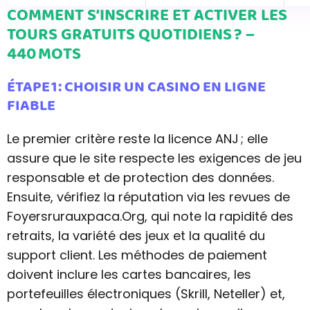
COMMENT S’INSCRIRE ET ACTIVER LES
TOURS GRATUITS QUOTIDIENS ? –
440 MOTS
ÉTAPE 1 : CHOISIR UN CASINO EN LIGNE
FIABLE
Le premier critère reste la licence ANJ ; elle
assure que le site respecte les exigences de jeu
responsable et de protection des données.
Ensuite, vérifiez la réputation via les revues de
Foyersrurauxpaca.Org, qui note la rapidité des
retraits, la variété des jeux et la qualité du
support client. Les méthodes de paiement
doivent inclure les cartes bancaires, les
portefeuilles électroniques (Skrill, Neteller) et,