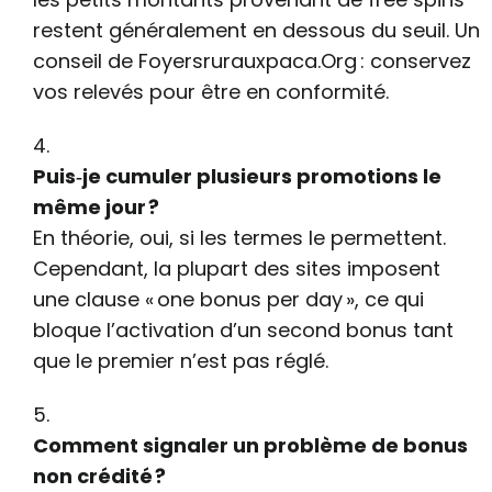
restent généralement en dessous du seuil. Un
conseil de Foyersrurauxpaca.Org : conservez
vos relevés pour être en conformité.
Puis‑je cumuler plusieurs promotions le
même jour ?
En théorie, oui, si les termes le permettent.
Cependant, la plupart des sites imposent
une clause « one bonus per day », ce qui
bloque l’activation d’un second bonus tant
que le premier n’est pas réglé.
Comment signaler un problème de bonus
non crédité ?