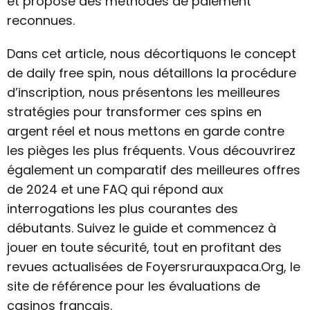
et propose des méthodes de paiement
reconnues.
Dans cet article, nous décortiquons le concept
de daily free spin, nous détaillons la procédure
d’inscription, nous présentons les meilleures
stratégies pour transformer ces spins en
argent réel et nous mettons en garde contre
les pièges les plus fréquents. Vous découvrirez
également un comparatif des meilleures offres
de 2024 et une FAQ qui répond aux
interrogations les plus courantes des
débutants. Suivez le guide et commencez à
jouer en toute sécurité, tout en profitant des
revues actualisées de Foyersrurauxpaca.Org, le
site de référence pour les évaluations de
casinos français.