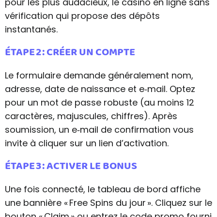
pour les plus audacieux, le casino en ligne sans
vérification qui propose des dépôts
instantanés.
ÉTAPE 2 : CRÉER UN COMPTE
Le formulaire demande généralement nom,
adresse, date de naissance et e‑mail. Optez
pour un mot de passe robuste (au moins 12
caractères, majuscules, chiffres). Après
soumission, un e‑mail de confirmation vous
invite à cliquer sur un lien d’activation.
ÉTAPE 3 : ACTIVER LE BONUS
Une fois connecté, le tableau de bord affiche
une bannière « Free Spins du jour ». Cliquez sur le
bouton « Claim » ou entrez le code promo fourni