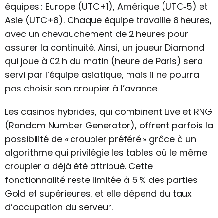
équipes : Europe (UTC+1), Amérique (UTC‑5) et
Asie (UTC+8). Chaque équipe travaille 8 heures,
avec un chevauchement de 2 heures pour
assurer la continuité. Ainsi, un joueur Diamond
qui joue à 02 h du matin (heure de Paris) sera
servi par l’équipe asiatique, mais il ne pourra
pas choisir son croupier à l’avance.
Les casinos hybrides, qui combinent Live et RNG
(Random Number Generator), offrent parfois la
possibilité de « croupier préféré » grâce à un
algorithme qui privilégie les tables où le même
croupier a déjà été attribué. Cette
fonctionnalité reste limitée à 5 % des parties
Gold et supérieures, et elle dépend du taux
d’occupation du serveur.