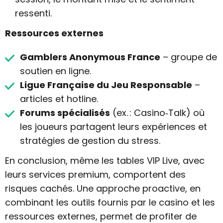
ressenti.
Ressources externes
Gamblers Anonymous France
– groupe de
soutien en ligne.
Ligue Française du Jeu Responsable
–
articles et hotline.
Forums spécialisés
(ex. : Casino‑Talk) où
les joueurs partagent leurs expériences et
stratégies de gestion du stress.
En conclusion, même les tables VIP Live, avec
leurs services premium, comportent des
risques cachés. Une approche proactive, en
combinant les outils fournis par le casino et les
ressources externes, permet de profiter de