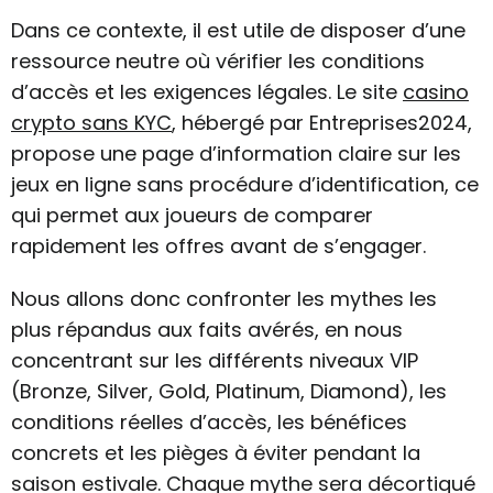
Dans ce contexte, il est utile de disposer d’une
ressource neutre où vérifier les conditions
d’accès et les exigences légales. Le site
casino
crypto sans KYC
, hébergé par Entreprises2024,
propose une page d’information claire sur les
jeux en ligne sans procédure d’identification, ce
qui permet aux joueurs de comparer
rapidement les offres avant de s’engager.
Nous allons donc confronter les mythes les
plus répandus aux faits avérés, en nous
concentrant sur les différents niveaux VIP
(Bronze, Silver, Gold, Platinum, Diamond), les
conditions réelles d’accès, les bénéfices
concrets et les pièges à éviter pendant la
saison estivale. Chaque mythe sera décortiqué