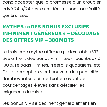
donc accepter que la promesse d’un croupier
privé 24 h/24 reste un idéal, et non une réalité
généralisée.
MYTHE 3 : « DES BONUS EXCLUSIFS
INFINIMENT GÉNÉREUX » – DÉCODAGE
DES OFFRES VIP – 380 MOTS
Le troisième mythe affirme que les tables VIP
Live offrent des bonus « infinites » : cashback à
100 %, reloads illimités, freerolls quotidiens, etc.
Cette perception vient souvent des publicités
flamboyantes qui mettent en avant des
pourcentages élevés sans détailler les
exigences de mise.
Les bonus VIP se déclinent généralement en