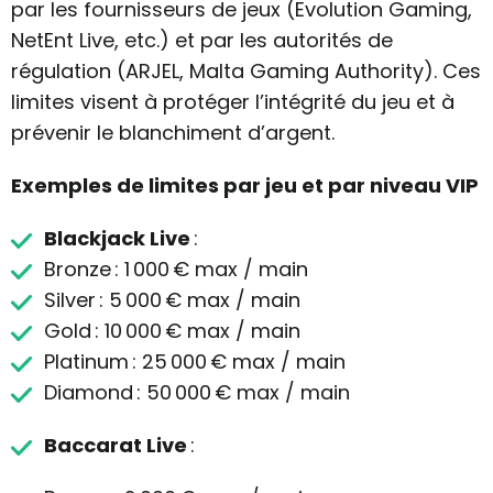
par les fournisseurs de jeux (Evolution Gaming,
NetEnt Live, etc.) et par les autorités de
régulation (ARJEL, Malta Gaming Authority). Ces
limites visent à protéger l’intégrité du jeu et à
prévenir le blanchiment d’argent.
Exemples de limites par jeu et par niveau VIP
Blackjack Live
:
Bronze : 1 000 € max / main
Silver : 5 000 € max / main
Gold : 10 000 € max / main
Platinum : 25 000 € max / main
Diamond : 50 000 € max / main
Baccarat Live
: