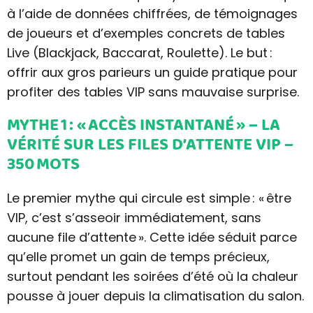
à l’aide de données chiffrées, de témoignages
de joueurs et d’exemples concrets de tables
Live (Blackjack, Baccarat, Roulette). Le but :
offrir aux gros parieurs un guide pratique pour
profiter des tables VIP sans mauvaise surprise.
MYTHE 1 : « ACCÈS INSTANTANÉ » – LA
VÉRITÉ SUR LES FILES D’ATTENTE VIP –
350 MOTS
Le premier mythe qui circule est simple : « être
VIP, c’est s’asseoir immédiatement, sans
aucune file d’attente ». Cette idée séduit parce
qu’elle promet un gain de temps précieux,
surtout pendant les soirées d’été où la chaleur
pousse à jouer depuis la climatisation du salon.