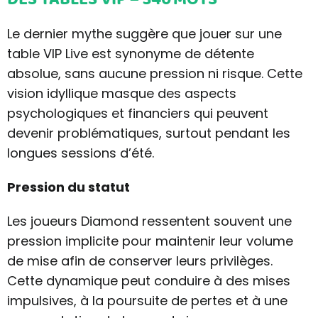
Le dernier mythe suggère que jouer sur une
table VIP Live est synonyme de détente
absolue, sans aucune pression ni risque. Cette
vision idyllique masque des aspects
psychologiques et financiers qui peuvent
devenir problématiques, surtout pendant les
longues sessions d’été.
Pression du statut
Les joueurs Diamond ressentent souvent une
pression implicite pour maintenir leur volume
de mise afin de conserver leurs privilèges.
Cette dynamique peut conduire à des mises
impulsives, à la poursuite de pertes et à une