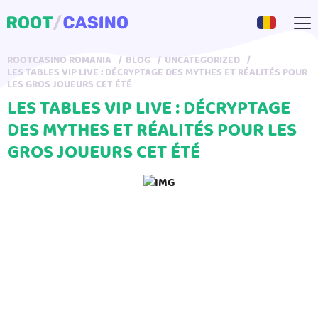
ROOTCASINO ROMANIA
BLOG
UNCATEGORIZED
LES TABLES VIP LIVE : DÉCRYPTAGE DES MYTHES ET RÉALITÉS POUR
LES GROS JOUEURS CET ÉTÉ
LES TABLES VIP LIVE : DÉCRYPTAGE
DES MYTHES ET RÉALITÉS POUR LES
GROS JOUEURS CET ÉTÉ