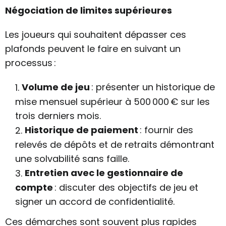
Négociation de limites supérieures
Les joueurs qui souhaitent dépasser ces
plafonds peuvent le faire en suivant un
processus :
Volume de jeu
: présenter un historique de
mise mensuel supérieur à 500 000 € sur les
trois derniers mois.
Historique de paiement
: fournir des
relevés de dépôts et de retraits démontrant
une solvabilité sans faille.
Entretien avec le gestionnaire de
compte
: discuter des objectifs de jeu et
signer un accord de confidentialité.
Ces démarches sont souvent plus rapides