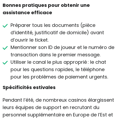
Bonnes pratiques pour obtenir une
assistance efficace
Préparer tous les documents (pièce
d’identité, justificatif de domicile) avant
d’ouvrir le ticket.
Mentionner son ID de joueur et le numéro de
transaction dans le premier message.
Utiliser le canal le plus approprié : le chat
pour les questions rapides, le téléphone
pour les problèmes de paiement urgents.
Spécificités estivales
Pendant l’été, de nombreux casinos élargissent
leurs équipes de support en recrutant du
personnel supplémentaire en Europe de l’Est et