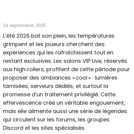
24 septembrie, 2025
L’été 2026 bat son plein, les températures
grimpent et les joueurs cherchent des
expériences qui les rafraîchissent tout en
restant exclusives. Les salons VIP Live, réservés
aux high‑rollers, profitent de cette période pour
proposer des ambiances « cool » : lumières
tamisées, serveurs dédiés, et surtout la
promesse d’un traitement privilégié. Cette
effervescence crée un véritable engouement,
mais elle alimente aussi une série de légendes
qui circulent sur les forums, les groupes
Discord et les sites spécialisés.