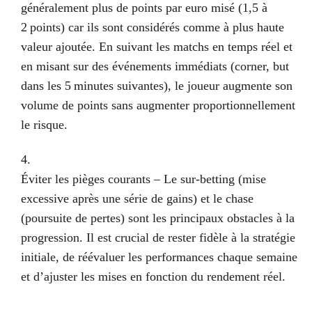
généralement plus de points par euro misé (1,5 à
2 points) car ils sont considérés comme à plus haute
valeur ajoutée. En suivant les matchs en temps réel et
en misant sur des événements immédiats (corner, but
dans les 5 minutes suivantes), le joueur augmente son
volume de points sans augmenter proportionnellement
le risque.
Éviter les pièges courants – Le sur‑betting (mise
excessive après une série de gains) et le chase
(poursuite de pertes) sont les principaux obstacles à la
progression. Il est crucial de rester fidèle à la stratégie
initiale, de réévaluer les performances chaque semaine
et d’ajuster les mises en fonction du rendement réel.