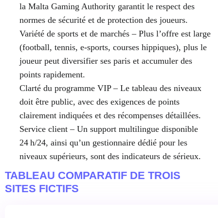
la Malta Gaming Authority garantit le respect des
normes de sécurité et de protection des joueurs.
Variété de sports et de marchés – Plus l’offre est large
(football, tennis, e‑sports, courses hippiques), plus le
joueur peut diversifier ses paris et accumuler des
points rapidement.
Clarté du programme VIP – Le tableau des niveaux
doit être public, avec des exigences de points
clairement indiquées et des récompenses détaillées.
Service client – Un support multilingue disponible
24 h/24, ainsi qu’un gestionnaire dédié pour les
niveaux supérieurs, sont des indicateurs de sérieux.
TABLEAU COMPARATIF DE TROIS
SITES FICTIFS