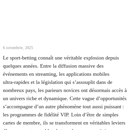
6 octombrie, 2025
Le sport‑betting connaît une véritable explosion depuis
quelques années. Entre la diffusion massive des
événements en streaming, les applications mobiles
ultra‑rapides et la législation qui s’assouplit dans de
nombreux pays, les parieurs novices ont désormais accès à
un univers riche et dynamique. Cette vague d’opportunités
s’accompagne d’un autre phénomène tout aussi puissant :
les programmes de fidélité VIP. Loin d’être de simples
cartes de membre, ils se transforment en véritables leviers