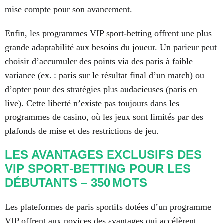
mise compte pour son avancement.
Enfin, les programmes VIP sport‑betting offrent une plus
grande adaptabilité aux besoins du joueur. Un parieur peut
choisir d’accumuler des points via des paris à faible
variance (ex. : paris sur le résultat final d’un match) ou
d’opter pour des stratégies plus audacieuses (paris en
live). Cette liberté n’existe pas toujours dans les
programmes de casino, où les jeux sont limités par des
plafonds de mise et des restrictions de jeu.
LES AVANTAGES EXCLUSIFS DES
VIP SPORT‑BETTING POUR LES
DÉBUTANTS – 350 MOTS
Les plateformes de paris sportifs dotées d’un programme
VIP offrent aux novices des avantages qui accélèrent