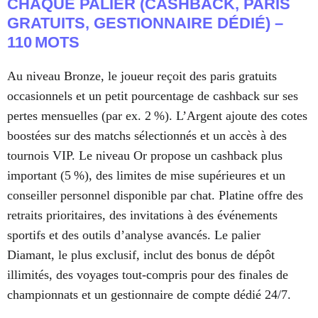
CHAQUE PALIER (CASHBACK, PARIS
GRATUITS, GESTIONNAIRE DÉDIÉ) –
110 MOTS
Au niveau Bronze, le joueur reçoit des paris gratuits
occasionnels et un petit pourcentage de cashback sur ses
pertes mensuelles (par ex. 2 %). L’Argent ajoute des cotes
boostées sur des matchs sélectionnés et un accès à des
tournois VIP. Le niveau Or propose un cashback plus
important (5 %), des limites de mise supérieures et un
conseiller personnel disponible par chat. Platine offre des
retraits prioritaires, des invitations à des événements
sportifs et des outils d’analyse avancés. Le palier
Diamant, le plus exclusif, inclut des bonus de dépôt
illimités, des voyages tout‑compris pour des finales de
championnats et un gestionnaire de compte dédié 24/7.