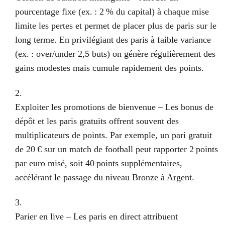
pourcentage fixe (ex. : 2 % du capital) à chaque mise
limite les pertes et permet de placer plus de paris sur le
long terme. En privilégiant des paris à faible variance
(ex. : over/under 2,5 buts) on génère régulièrement des
gains modestes mais cumule rapidement des points.
Exploiter les promotions de bienvenue – Les bonus de
dépôt et les paris gratuits offrent souvent des
multiplicateurs de points. Par exemple, un pari gratuit
de 20 € sur un match de football peut rapporter 2 points
par euro misé, soit 40 points supplémentaires,
accélérant le passage du niveau Bronze à Argent.
Parier en live – Les paris en direct attribuent