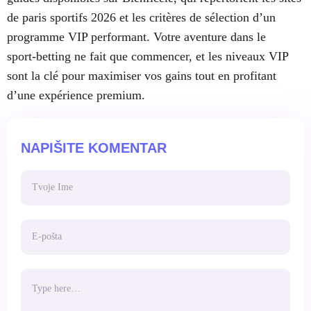
de paris sportifs 2026 et les critères de sélection d’un
programme VIP performant. Votre aventure dans le
sport‑betting ne fait que commencer, et les niveaux VIP
sont la clé pour maximiser vos gains tout en profitant
d’une expérience premium.
NAPIŠITE KOMENTAR