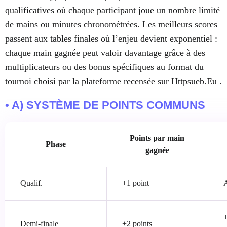
qualificatives où chaque participant joue un nombre limité
de mains ou minutes chronométrées. Les meilleurs scores
passent aux tables finales où l’enjeu devient exponentiel :
chaque main gagnée peut valoir davantage grâce à des
multiplicateurs ou des bonus spécifiques au format du
tournoi choisi par la plateforme recensée sur Httpsueb.Eu .
• A) SYSTÈME DE POINTS COMMUNS
Points par main
Phase
gagnée
Qualif.
+1 point
+
Demi‑finale
+2 points