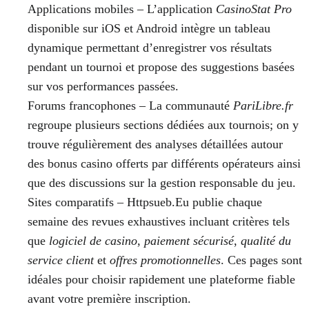
Applications mobiles – L’application
CasinoStat Pro
disponible sur iOS et Android intègre un tableau
dynamique permettant d’enregistrer vos résultats
pendant un tournoi et propose des suggestions basées
sur vos performances passées.
Forums francophones – La communauté
PariLibre.fr
regroupe plusieurs sections dédiées aux tournois; on y
trouve régulièrement des analyses détaillées autour
des bonus casino offerts par différents opérateurs ainsi
que des discussions sur la gestion responsable du jeu.
Sites comparatifs – Httpsueb.Eu publie chaque
semaine des revues exhaustives incluant critères tels
que
logiciel de casino
,
paiement sécurisé
,
qualité du
service client
et
offres promotionnelles
. Ces pages sont
idéales pour choisir rapidement une plateforme fiable
avant votre première inscription.