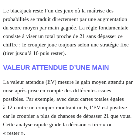
Le blackjack reste l’un des jeux où la maîtrise des
probabilités se traduit directement par une augmentation
du score moyen par main gagnée. La règle fondamentale
consiste à viser un total proche de 21 sans dépasser ce
chiffre ; le croupier joue toujours selon une stratégie fixe
(tirer jusqu’à 16 puis rester).
VALEUR ATTENDUE D’UNE MAIN
La valeur attendue (EV) mesure le gain moyen attendu par
mise après prise en compte des différentes issues
possibles. Par exemple, avec deux cartes totales égales
à 12 contre un croupier montrant un 6, l’EV est positive
car le croupier a plus de chances de dépasser 21 que vous.
Cette analyse rapide guide la décision « tirer » ou
« rester ».