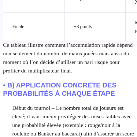
M
Finale
+3 points
p
Ce tableau illustre comment l’accumulation rapide dépend
non seulement du nombre de mains jouées mais aussi du
moment où l’on décide d’utiliser un pari risqué pour
profiter du multiplicateur final.
• B) APPLICATION CONCRÈTE DES
PROBABILITÉS À CHAQUE ÉTAPE
Début du tournoi – Le nombre total de joueurs est
élevé; il vaut mieux privilégier des mises faibles avec
une probabilité élevée (exemple : rouge/noir à la
roulette ou Banker au baccarat) afin d’assurer un score