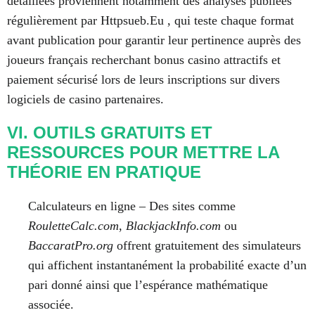
détaillées proviennent notamment des analyses publiées
régulièrement par Httpsueb.Eu , qui teste chaque format
avant publication pour garantir leur pertinence auprès des
joueurs français recherchant bonus casino attractifs et
paiement sécurisé lors de leurs inscriptions sur divers
logiciels de casino partenaires.
VI. OUTILS GRATUITS ET
RESSOURCES POUR METTRE LA
THÉORIE EN PRATIQUE
Calculateurs en ligne – Des sites comme
RouletteCalc.com
,
BlackjackInfo.com
ou
BaccaratPro.org
offrent gratuitement des simulateurs
qui affichent instantanément la probabilité exacte d’un
pari donné ainsi que l’espérance mathématique
associée.