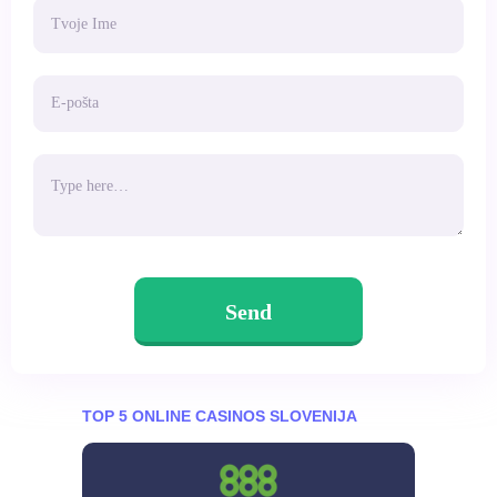
Send
TOP 5 ONLINE CASINOS SLOVENIJA