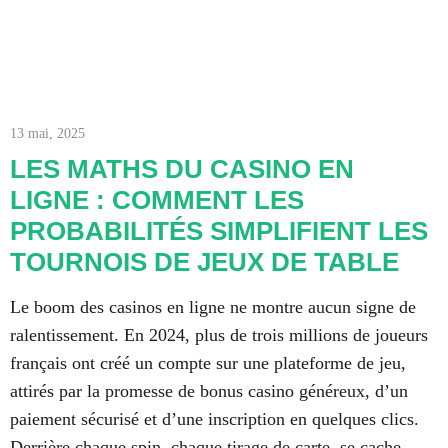
13 mai, 2025
LES MATHS DU CASINO EN
LIGNE : COMMENT LES
PROBABILITÉS SIMPLIFIENT LES
TOURNOIS DE JEUX DE TABLE
Le boom des casinos en ligne ne montre aucun signe de
ralentissement. En 2024, plus de trois millions de joueurs
français ont créé un compte sur une plateforme de jeu,
attirés par la promesse de bonus casino généreux, d’un
paiement sécurisé et d’une inscription en quelques clics.
Derrière chaque spin, chaque tirage de carte, se cache