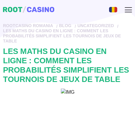
ROOTCASINO ROMANIA
BLOG
UNCATEGORIZED
LES MATHS DU CASINO EN LIGNE : COMMENT LES
PROBABILITÉS SIMPLIFIENT LES TOURNOIS DE JEUX DE
TABLE
LES MATHS DU CASINO EN
LIGNE : COMMENT LES
PROBABILITÉS SIMPLIFIENT LES
TOURNOIS DE JEUX DE TABLE