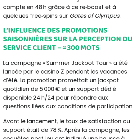
compte en 48 h grâce à ce re‑boost et à
quelques free‑spins sur
Gates of Olympus
.
L’INFLUENCE DES PROMOTIONS
SAISONNIÈRES SUR LA PERCEPTION DU
SERVICE CLIENT – ≈ 300 MOTS
La campagne « Summer Jackpot Tour » a été
lancée par le casino Z pendant les vacances
d’été. La promotion promettait un jackpot
quotidien de 5 000 € et un support dédié
disponible 24 h/24 pour répondre aux
questions liées aux conditions de participation.
Avant le lancement, le taux de satisfaction du
support était de 78 %. Après la campagne, les
enquêtes post‑jeu ont indiqué une hausse à