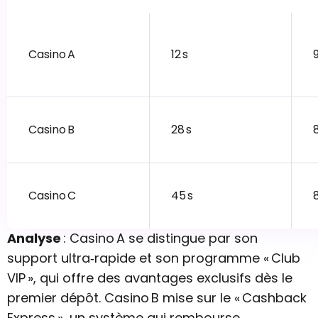
Casino A
12 s
Casino B
28 s
Casino C
45 s
Analyse
: Casino A se distingue par son
support ultra‑rapide et son programme « Club
VIP », qui offre des avantages exclusifs dès le
premier dépôt. Casino B mise sur le « Cashback
Express », un système qui rembourse