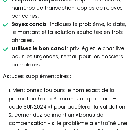
numéros de transaction, copies de relevés
bancaires.
Soyez concis
: indiquez le problème, la date,
le montant et la solution souhaitée en trois
phrases.
Utilisez le bon canal
: privilégiez le chat live
pour les urgences, l’email pour les dossiers
complexes.
Astuces supplémentaires :
Mentionnez toujours le nom exact de la
promotion (ex. : « Summer Jackpot Tour –
code SUN2024 ») pour accélérer la validation.
Demandez poliment un « bonus de
compensation » si le problème a entraîné une