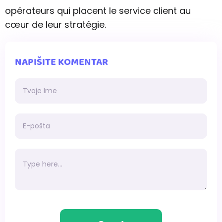
opérateurs qui placent le service client au
cœur de leur stratégie.
NAPIŠITE KOMENTAR