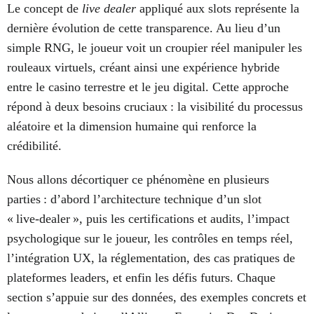
Le concept de
live dealer
appliqué aux slots représente la
dernière évolution de cette transparence. Au lieu d’un
simple RNG, le joueur voit un croupier réel manipuler les
rouleaux virtuels, créant ainsi une expérience hybride
entre le casino terrestre et le jeu digital. Cette approche
répond à deux besoins cruciaux : la visibilité du processus
aléatoire et la dimension humaine qui renforce la
crédibilité.
Nous allons décortiquer ce phénomène en plusieurs
parties : d’abord l’architecture technique d’un slot
« live‑dealer », puis les certifications et audits, l’impact
psychologique sur le joueur, les contrôles en temps réel,
l’intégration UX, la réglementation, des cas pratiques de
plateformes leaders, et enfin les défis futurs. Chaque
section s’appuie sur des données, des exemples concrets et