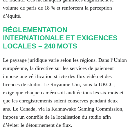
volume de paris de 18 % et renforcent la perception
d’équité.
RÉGLEMENTATION
INTERNATIONALE ET EXIGENCES
LOCALES – 240 MOTS
Le paysage juridique varie selon les régions. Dans l’Union
européenne, la directive sur les services de paiement
impose une vérification stricte des flux vidéo et des
licences de studio. Le Royaume‑Uni, sous la UKGC,
exige que chaque caméra soit auditée tous les six mois et
que les enregistrements soient conservés pendant deux
ans. Le Canada, via la Kahnawake Gaming Commission,
impose un contrôle de la localisation du studio afin
d’éviter le détournement de flux.