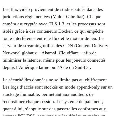
Les flux vidéo proviennent de studios situés dans des
juridictions réglementées (Malte, Gibraltar). Chaque
caméra est cryptée avec TLS 1.3, et les processus sont
isolés grâce à des conteneurs Docker, ce qui empêche
toute interférence entre le flux et le moteur de jeu. Le
serveur de streaming utilise des CDN (Content Delivery
Network) globaux – Akamai, Cloudflare – afin de
minimiser la latence, même pour les joueurs connectés
depuis l’Amérique latine ou l’Asie du Sud‑Est.
La sécurité des données ne se limite pas au chiffrement.
Les logs d’accès sont stockés en mode append‑only sur un
stockage immuable, permettant aux auditeurs de
reconstituer chaque session. Le système de paiement,
quant à lui, s’appuie sur des passerelles conformes aux
normes PCI‑DSS, assurant que les dépôts en casino en