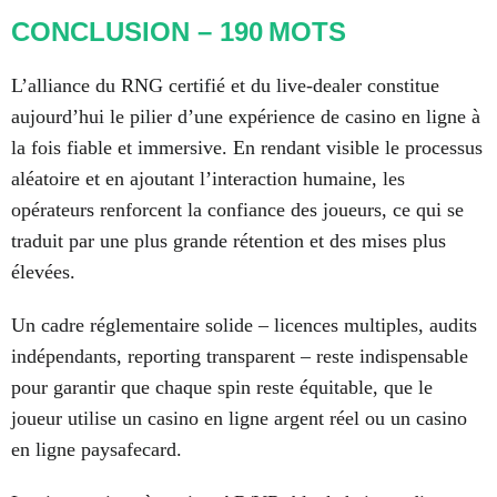
CONCLUSION – 190 MOTS
L’alliance du RNG certifié et du live‑dealer constitue
aujourd’hui le pilier d’une expérience de casino en ligne à
la fois fiable et immersive. En rendant visible le processus
aléatoire et en ajoutant l’interaction humaine, les
opérateurs renforcent la confiance des joueurs, ce qui se
traduit par une plus grande rétention et des mises plus
élevées.
Un cadre réglementaire solide – licences multiples, audits
indépendants, reporting transparent – reste indispensable
pour garantir que chaque spin reste équitable, que le
joueur utilise un casino en ligne argent réel ou un casino
en ligne paysafecard.