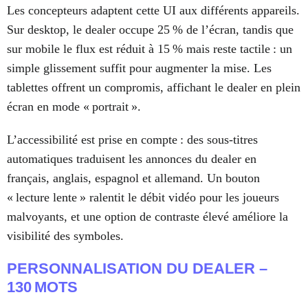
Les concepteurs adaptent cette UI aux différents appareils.
Sur desktop, le dealer occupe 25 % de l’écran, tandis que
sur mobile le flux est réduit à 15 % mais reste tactile : un
simple glissement suffit pour augmenter la mise. Les
tablettes offrent un compromis, affichant le dealer en plein
écran en mode « portrait ».
L’accessibilité est prise en compte : des sous‑titres
automatiques traduisent les annonces du dealer en
français, anglais, espagnol et allemand. Un bouton
« lecture lente » ralentit le débit vidéo pour les joueurs
malvoyants, et une option de contraste élevé améliore la
visibilité des symboles.
PERSONNALISATION DU DEALER –
130 MOTS