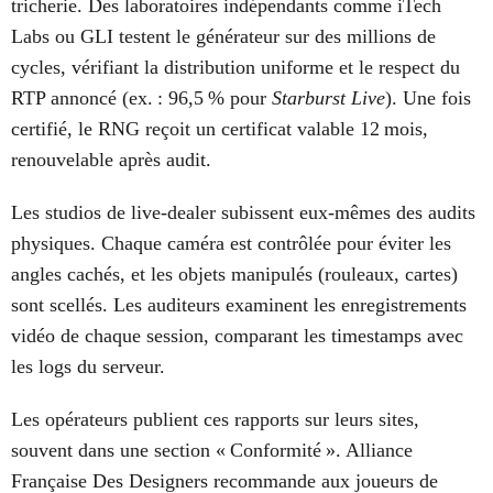
tricherie. Des laboratoires indépendants comme iTech
Labs ou GLI testent le générateur sur des millions de
cycles, vérifiant la distribution uniforme et le respect du
RTP annoncé (ex. : 96,5 % pour
Starburst Live
). Une fois
certifié, le RNG reçoit un certificat valable 12 mois,
renouvelable après audit.
Les studios de live‑dealer subissent eux‑mêmes des audits
physiques. Chaque caméra est contrôlée pour éviter les
angles cachés, et les objets manipulés (rouleaux, cartes)
sont scellés. Les auditeurs examinent les enregistrements
vidéo de chaque session, comparant les timestamps avec
les logs du serveur.
Les opérateurs publient ces rapports sur leurs sites,
souvent dans une section « Conformité ». Alliance
Française Des Designers recommande aux joueurs de