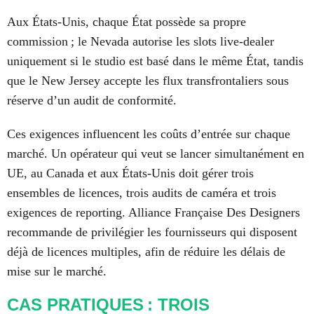
Aux États‑Unis, chaque État possède sa propre
commission ; le Nevada autorise les slots live‑dealer
uniquement si le studio est basé dans le même État, tandis
que le New Jersey accepte les flux transfrontaliers sous
réserve d’un audit de conformité.
Ces exigences influencent les coûts d’entrée sur chaque
marché. Un opérateur qui veut se lancer simultanément en
UE, au Canada et aux États‑Unis doit gérer trois
ensembles de licences, trois audits de caméra et trois
exigences de reporting. Alliance Française Des Designers
recommande de privilégier les fournisseurs qui disposent
déjà de licences multiples, afin de réduire les délais de
mise sur le marché.
CAS PRATIQUES : TROIS