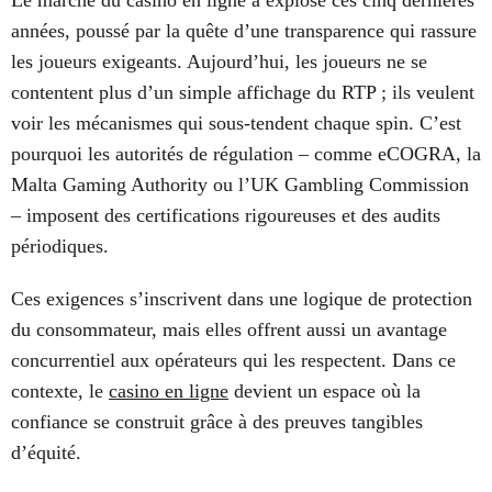
années, poussé par la quête d’une transparence qui rassure
les joueurs exigeants. Aujourd’hui, les joueurs ne se
contentent plus d’un simple affichage du RTP ; ils veulent
voir les mécanismes qui sous‑tendent chaque spin. C’est
pourquoi les autorités de régulation – comme eCOGRA, la
Malta Gaming Authority ou l’UK Gambling Commission
– imposent des certifications rigoureuses et des audits
périodiques.
Ces exigences s’inscrivent dans une logique de protection
du consommateur, mais elles offrent aussi un avantage
concurrentiel aux opérateurs qui les respectent. Dans ce
contexte, le
casino en ligne
devient un espace où la
confiance se construit grâce à des preuves tangibles
d’équité.