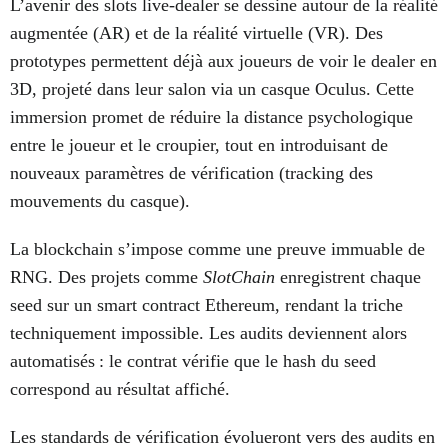
L’avenir des slots live‑dealer se dessine autour de la réalité
augmentée (AR) et de la réalité virtuelle (VR). Des
prototypes permettent déjà aux joueurs de voir le dealer en
3D, projeté dans leur salon via un casque Oculus. Cette
immersion promet de réduire la distance psychologique
entre le joueur et le croupier, tout en introduisant de
nouveaux paramètres de vérification (tracking des
mouvements du casque).
La blockchain s’impose comme une preuve immuable de
RNG. Des projets comme
SlotChain
enregistrent chaque
seed sur un smart contract Ethereum, rendant la triche
techniquement impossible. Les audits deviennent alors
automatisés : le contrat vérifie que le hash du seed
correspond au résultat affiché.
Les standards de vérification évolueront vers des audits en