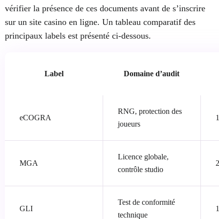
vérifier la présence de ces documents avant de s’inscrire
sur un site casino en ligne. Un tableau comparatif des
principaux labels est présenté ci‑dessous.
Label
Domaine d’audit
RNG, protection des
eCOGRA
1
joueurs
Licence globale,
MGA
2
contrôle studio
Test de conformité
GLI
1
technique