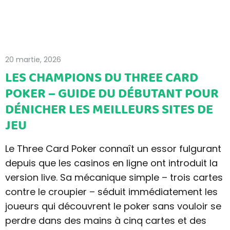
20 martie, 2026
LES CHAMPIONS DU THREE CARD
POKER – GUIDE DU DÉBUTANT POUR
DÉNICHER LES MEILLEURS SITES DE
JEU
Le Three Card Poker connaît un essor fulgurant
depuis que les casinos en ligne ont introduit la
version live. Sa mécanique simple – trois cartes
contre le croupier – séduit immédiatement les
joueurs qui découvrent le poker sans vouloir se
perdre dans des mains à cinq cartes et des