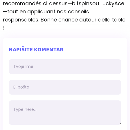
recommandés ci‑dessus—bitspinsou LuckyAce
—tout en appliquant nos conseils
responsables. Bonne chance autour della table
!
NAPIŠITE KOMENTAR