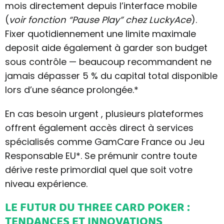
mois directement depuis l’interface mobile
(
voir fonction “Pause Play” chez LuckyAce
).
Fixer quotidiennement une limite maximale
deposit aide également à garder son budget
sous contrôle — beaucoup recommandent ne
jamais dépasser 5 % du capital total disponible
lors d’une séance prolongée.*
En cas besoin urgent , plusieurs plateformes
offrent également accès direct à services
spécialisés comme GamCare France ou Jeu
Responsable EU*. Se prémunir contre toute
dérive reste primordial quel que soit votre
niveau expérience.
LE FUTUR DU THREE CARD POKER :
TENDANCES ET INNOVATIONS