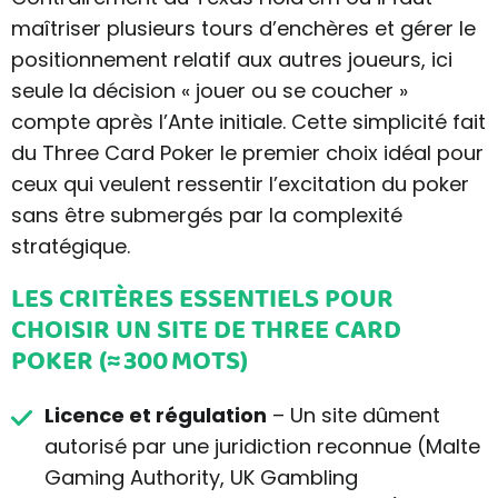
maîtriser plusieurs tours d’enchères et gérer le
positionnement relatif aux autres joueurs, ici
seule la décision « jouer ou se coucher »
compte après l’Ante initiale. Cette simplicité fait
du Three Card Poker le premier choix idéal pour
ceux qui veulent ressentir l’excitation du poker
sans être submergés par la complexité
stratégique.
LES CRITÈRES ESSENTIELS POUR
CHOISIR UN SITE DE THREE CARD
POKER (≈ 300 MOTS)
Licence et régulation
– Un site dûment
autorisé par une juridiction reconnue (Malte
Gaming Authority, UK Gambling