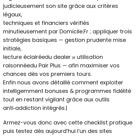
judicieusement son site grâce aux critères
légaux,
techniques et financiers vérifiés
minutieusement par Domicile.Fr ; appliquer trois
stratégies basiques — gestion prudente mise
initiale,
lecture éclairéedu dealer и utilisation
raisonnéedu Pair Plus — afin maximiser vos
chances dès vos premiers tours.
Enfin nous avons détaillé comment exploiter
intelligemment bonuses & programmes fidélité
tout en restant vigilant grâce aux outils
anti‑addiction intégrés.|
Armez-vous donc avec cette checklist pratique
puis testez dès aujourd’hui l’un des sites