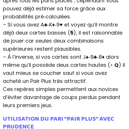
après tous les paris placés ; cependant vous
pouvez déjà estimer sa force grâce aux
probabilités pré‑calculées.
– Si vous avez A♣‑K♦‑9♥ et voyez qu’il montre
déjà deux cartes basses (
5
), il est raisonnable
de jouer car seules deux combinaisons
supérieures restent plausibles.
– À l’inverse, si vos cartes sont J♠‑9♣‑8♦ alors
même qu’il possède deux cartes hautes (>
Q
) il
vaut mieux se coucher sauf si vous avez
acheté un Pair Plus très attractif.
Ces repères simples permettent aux novices
d’éviter davantage de coups perdus pendant
leurs premiers jeux.
UTILISATION DU PARI “PAIR PLUS” AVEC
PRUDENCE