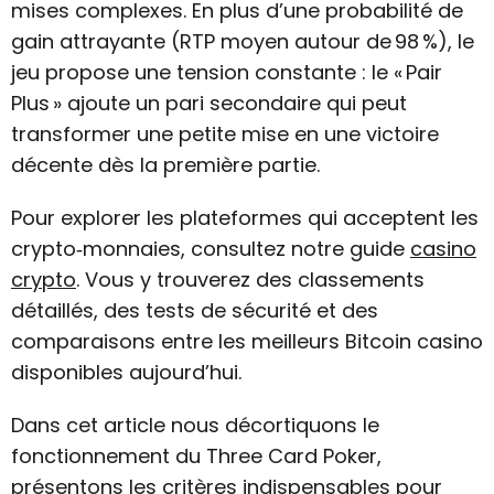
mises complexes. En plus d’une probabilité de
gain attrayante (RTP moyen autour de 98 %), le
jeu propose une tension constante : le « Pair
Plus » ajoute un pari secondaire qui peut
transformer une petite mise en une victoire
décente dès la première partie.
Pour explorer les plateformes qui acceptent les
crypto‑monnaies, consultez notre guide
casino
crypto
. Vous y trouverez des classements
détaillés, des tests de sécurité et des
comparaisons entre les meilleurs Bitcoin casino
disponibles aujourd’hui.
Dans cet article nous décortiquons le
fonctionnement du Three Card Poker,
présentons les critères indispensables pour