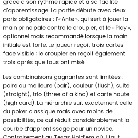
grâce à son rythme rapide et à sa facilité
d’apprentissage. La partie débute avec deux
paris obligatoires : l’« Ante », qui sert à jouer la
main principale contre le croupier, et le « Play »,
optionnel mais recommandé lorsque la main
initiale est forte. Le joueur reçoit trois cartes
face visible ; le croupier en reçoit également
trois après que tous ont misé.
Les combinaisons gagnantes sont limitées :
paire ou meilleure (pair), couleur (flush), suite
(straight), trio (three of a kind) et carte haute
(high card). La hiérarchie suit exactement celle
du poker classique mais avec moins de
possibilités, ce qui réduit considérablement la
courbe d’apprentissage pour un novice.
Contrairement au Texas Hold’em où il faut