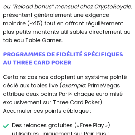
ou “Reload bonus” mensuel chez CryptoRoyale
,
présentent généralement une exigence
moindre (~x15) tout en offrant régulièrement
plus petits montants utilisables directement au
tableau Table Games.
PROGRAMMES DE FIDÉLITÉ SPÉCIFIQUES
AU THREE CARD POKER
Certains casinos adoptent un système pointé
dédié aux tables live (
exemple
: PrimeVegas
attribue deux points Pari×​ chaque euro misé
exclusivement sur Three Card Poker).
Accumuler ces points débloque :
Des relances gratuites (« Free Play »)
utilisables uniquement sur Pair Plus ;