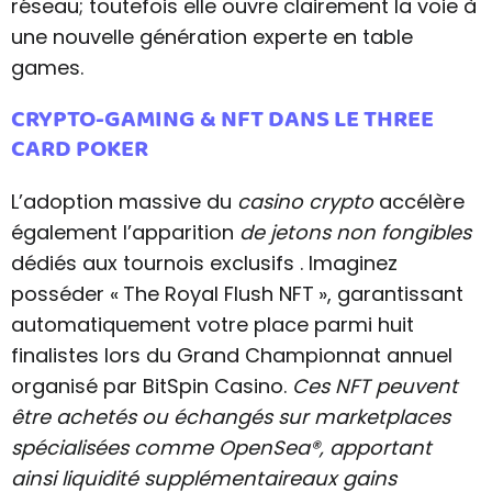
réseau; toutefois elle ouvre clairement la voie à
une nouvelle génération experte en table
games.
CRYPTO‑GAMING & NFT DANS LE THREE
CARD POKER
L’adoption massive du
casino crypto
accélère
également l’apparition
de jetons non fongibles
dédiés aux tournois exclusifs . Imaginez
posséder « The Royal Flush NFT », garantissant
automatiquement votre place parmi huit
finalistes lors du Grand Championnat annuel
organisé par BitSpin Casino.
Ces NFT peuvent
être achetés ou échangés sur marketplaces
spécialisées comme OpenSea®, apportant
ainsi liquidité supplémentaireaux gains