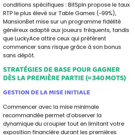
conditions spécifiques : BitSpin propose le taux
RTP le plus élevé sur Table Games (~99%),
MansionBet mise sur un programme fidélité
généreux adapté aux joueurs fréquents, tandis
que LuckyAce attire ceux qui préfèrent
commencer sans risque grâce à son bonus
sans dépôt.
STRATÉGIES DE BASE POUR GAGNER
DÈS LA PREMIÈRE PARTIE (≈ 340 MOTS)
GESTION DE LA MISE INITIALE
Commencer avec la mise minimale
recommandée permet d’observer la
dynamique du croupier tout en limitant votre
exposition financière durant les premières