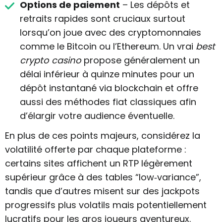
Options de paiement
– Les dépôts et
retraits rapides sont cruciaux surtout
lorsqu’on joue avec des cryptomonnaies
comme le Bitcoin ou l’Ethereum. Un vrai
best
crypto casino
propose généralement un
délai inférieur à quinze minutes pour un
dépôt instantané via blockchain et offre
aussi des méthodes fiat classiques afin
d’élargir votre audience éventuelle.
En plus de ces points majeurs, considérez la
volatilité offerte par chaque plateforme :
certains sites affichent un RTP légèrement
supérieur grâce à des tables “low‑variance”,
tandis que d’autres misent sur des jackpots
progressifs plus volatils mais potentiellement
lucratifs pour les gros joueurs aventureux.