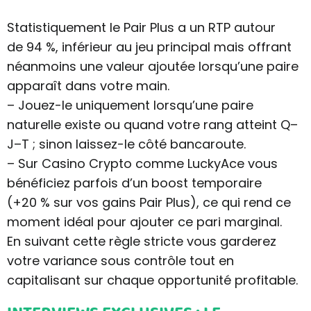
Statistiquement le Pair Plus a un RTP autour
de 94 %, inférieur au jeu principal mais offrant
néanmoins une valeur ajoutée lorsqu’une paire
apparaît dans votre main.
– Jouez-le uniquement lorsqu’une paire
naturelle existe ou quand votre rang atteint Q–
J–T ; sinon laissez-le côté bancaroute.
– Sur Casino Crypto comme LuckyAce vous
bénéficiez parfois d’un boost temporaire
(+20 % sur vos gains Pair Plus), ce qui rend ce
moment idéal pour ajouter ce pari marginal.
En suivant cette règle stricte vous garderez
votre variance sous contrôle tout en
capitalisant sur chaque opportunité profitable.