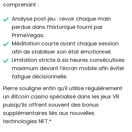
comprenant :
Analyse post‑jeu : revoir chaque main
perdue dans l’historique fourni par
PrimeVegas;
Méditation courte avant chaque session
afin de stabiliser son état émotionnel;
Limitation stricte à six heures consécutives
maximum devant l’écran mobile afin éviter
fatigue décisionnelle.
Pierre souligne enfin qu’il utilise régulièrement
un
Bitcoin casino
spécialisé dans les jeux VR
puisqu’ils offrent souvent des bonus
supplémentaires liés aux nouvelles
technologies NFT.*