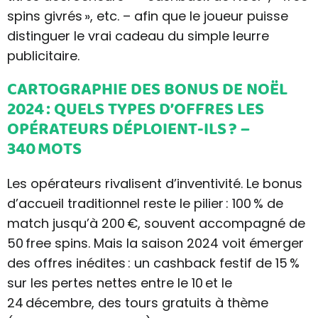
spins givrés », etc. – afin que le joueur puisse
distinguer le vrai cadeau du simple leurre
publicitaire.
CARTOGRAPHIE DES BONUS DE NOËL
2024 : QUELS TYPES D’OFFRES LES
OPÉRATEURS DÉPLOIENT‑ILS ? –
340 MOTS
Les opérateurs rivalisent d’inventivité. Le bonus
d’accueil traditionnel reste le pilier : 100 % de
match jusqu’à 200 €, souvent accompagné de
50 free spins. Mais la saison 2024 voit émerger
des offres inédites : un cashback festif de 15 %
sur les pertes nettes entre le 10 et le
24 décembre, des tours gratuits à thème