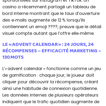
sponsorisées sur Instagram et TikTok. Un
casino a récemment partagé un tableau de
bord interne montrant que le taux d’ouverture
des e‑mails augmente de 12 % lorsqu’ils
contiennent un emoji ????, preuve que le détail
visuel compte autant que l’offre elle‑même.
LE « ADVENT CALENDAR » : 24 JOURS, 24
RÉCOMPENSES – EFFICACITÉ MARKETING –
130 MOTS
L’« advent calendar » fonctionne comme un jeu
de gamification : chaque jour, le joueur doit
cliquer pour découvrir la récompense, créant
ainsi une habitude de connexion quotidienne.
Les données internes de plusieurs opérateurs
indiquent que le trafic quotidien augmente de