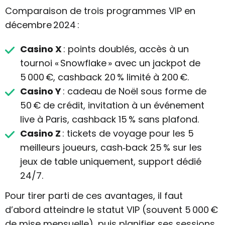
Comparaison de trois programmes VIP en
décembre 2024 :
Casino X
: points doublés, accès à un
tournoi « Snowflake » avec un jackpot de
5 000 €, cashback 20 % limité à 200 €.
Casino Y
: cadeau de Noël sous forme de
50 € de crédit, invitation à un événement
live à Paris, cashback 15 % sans plafond.
Casino Z
: tickets de voyage pour les 5
meilleurs joueurs, cash‑back 25 % sur les
jeux de table uniquement, support dédié
24/7.
Pour tirer parti de ces avantages, il faut
d’abord atteindre le statut VIP (souvent 5 000 €
de mise mensuelle), puis planifier ses sessions