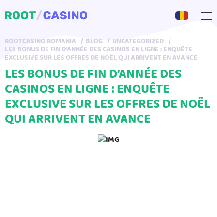
ROOTCASINO ROMANIA
BLOG
UNCATEGORIZED
LES BONUS DE FIN D’ANNÉE DES CASINOS EN LIGNE : ENQUÊTE
EXCLUSIVE SUR LES OFFRES DE NOËL QUI ARRIVENT EN AVANCE
LES BONUS DE FIN D’ANNÉE DES
CASINOS EN LIGNE : ENQUÊTE
EXCLUSIVE SUR LES OFFRES DE NOËL
QUI ARRIVENT EN AVANCE