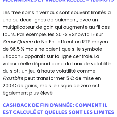
MÉCANISMES ET VALEUR RÉELLE – 120 MOTS
Les free spins hivernaux sont souvent limités à
une ou deux lignes de paiement, avec un
multiplicateur de gain qui augmente au fil des
tours. Par exemple, les 20 FS « Snowfall » sur
Snow Queen
de NetEnt offrent un RTP moyen
de 96,5 % mais ne paient que si le symbole
« flocon » apparaît sur la ligne centrale. La
valeur réelle dépend donc du taux de volatilité
du slot ; un jeu à haute volatilité comme
Frostbite
peut transformer 5 € de mise en
200 € de gains, mais le risque de zéro est
également plus élevé.
CASHBACK DE FIN D’ANNÉE : COMMENT IL
EST CALCULÉ ET QUELLES SONT LES LIMITES