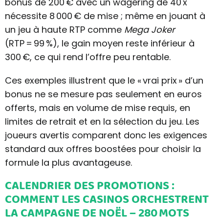
bonus de 200 € avec un wagering de 40 x
nécessite 8 000 € de mise ; même en jouant à
un jeu à haute RTP comme
Mega Joker
(RTP = 99 %), le gain moyen reste inférieur à
300 €, ce qui rend l’offre peu rentable.
Ces exemples illustrent que le « vrai prix » d’un
bonus ne se mesure pas seulement en euros
offerts, mais en volume de mise requis, en
limites de retrait et en la sélection du jeu. Les
joueurs avertis comparent donc les exigences
standard aux offres boostées pour choisir la
formule la plus avantageuse.
CALENDRIER DES PROMOTIONS :
COMMENT LES CASINOS ORCHESTRENT
LA CAMPAGNE DE NOËL – 280 MOTS