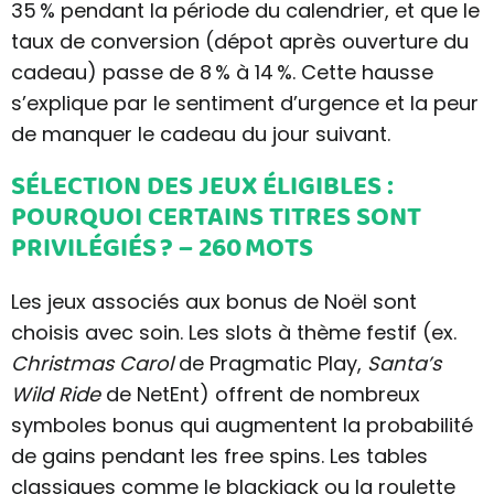
35 % pendant la période du calendrier, et que le
taux de conversion (dépot après ouverture du
cadeau) passe de 8 % à 14 %. Cette hausse
s’explique par le sentiment d’urgence et la peur
de manquer le cadeau du jour suivant.
SÉLECTION DES JEUX ÉLIGIBLES :
POURQUOI CERTAINS TITRES SONT
PRIVILÉGIÉS ? – 260 MOTS
Les jeux associés aux bonus de Noël sont
choisis avec soin. Les slots à thème festif (ex.
Christmas Carol
de Pragmatic Play,
Santa’s
Wild Ride
de NetEnt) offrent de nombreux
symboles bonus qui augmentent la probabilité
de gains pendant les free spins. Les tables
classiques comme le blackjack ou la roulette