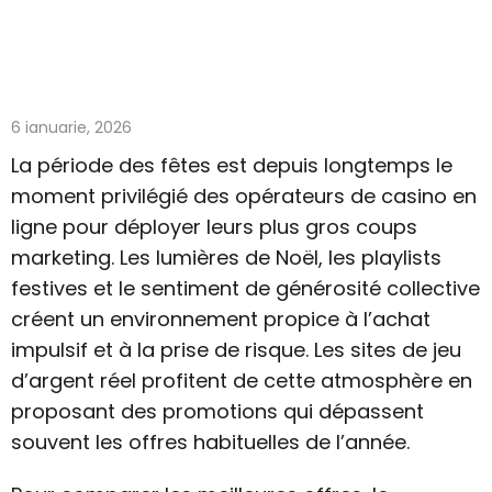
6 ianuarie, 2026
La période des fêtes est depuis longtemps le
moment privilégié des opérateurs de casino en
ligne pour déployer leurs plus gros coups
marketing. Les lumières de Noël, les playlists
festives et le sentiment de générosité collective
créent un environnement propice à l’achat
impulsif et à la prise de risque. Les sites de jeu
d’argent réel profitent de cette atmosphère en
proposant des promotions qui dépassent
souvent les offres habituelles de l’année.