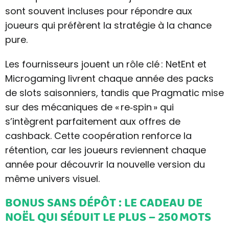
sont souvent incluses pour répondre aux
joueurs qui préfèrent la stratégie à la chance
pure.
Les fournisseurs jouent un rôle clé : NetEnt et
Microgaming livrent chaque année des packs
de slots saisonniers, tandis que Pragmatic mise
sur des mécaniques de « re‑spin » qui
s’intègrent parfaitement aux offres de
cashback. Cette coopération renforce la
rétention, car les joueurs reviennent chaque
année pour découvrir la nouvelle version du
même univers visuel.
BONUS SANS DÉPÔT : LE CADEAU DE
NOËL QUI SÉDUIT LE PLUS – 250 MOTS