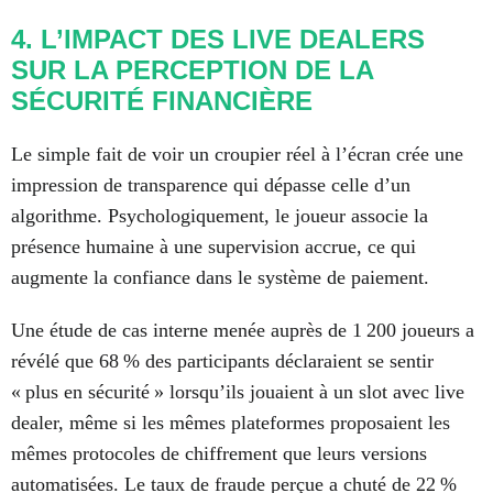
4. L’IMPACT DES LIVE DEALERS
SUR LA PERCEPTION DE LA
SÉCURITÉ FINANCIÈRE
Le simple fait de voir un croupier réel à l’écran crée une
impression de transparence qui dépasse celle d’un
algorithme. Psychologiquement, le joueur associe la
présence humaine à une supervision accrue, ce qui
augmente la confiance dans le système de paiement.
Une étude de cas interne menée auprès de 1 200 joueurs a
révélé que 68 % des participants déclaraient se sentir
« plus en sécurité » lorsqu’ils jouaient à un slot avec live
dealer, même si les mêmes plateformes proposaient les
mêmes protocoles de chiffrement que leurs versions
automatisées. Le taux de fraude perçue a chuté de 22 %