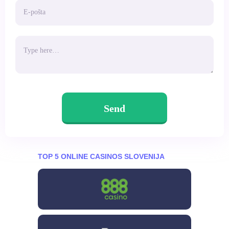
Send
TOP 5 ONLINE CASINOS SLOVENIJA