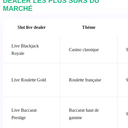
DEALER LES PLUS SÛRS DU
MARCHÉ
Slot live dealer
Thème
Live Blackjack
Casino classique
Royale
Live Roulette Gold
Roulette française
Live Baccarat
Baccarat haut de
Prestige
gamme