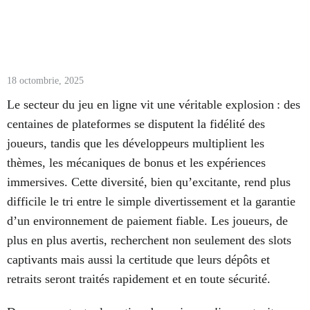
18 octombrie, 2025
Le secteur du jeu en ligne vit une véritable explosion : des
centaines de plateformes se disputent la fidélité des
joueurs, tandis que les développeurs multiplient les
thèmes, les mécaniques de bonus et les expériences
immersives. Cette diversité, bien qu’excitante, rend plus
difficile le tri entre le simple divertissement et la garantie
d’un environnement de paiement fiable. Les joueurs, de
plus en plus avertis, recherchent non seulement des slots
captivants mais aussi la certitude que leurs dépôts et
retraits seront traités rapidement et en toute sécurité.