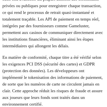
privées ou publiques pour enregistrer chaque transaction,
ce qui rend le processus de retrait quasi‑instantané et
totalement traçable. Les API de paiement en temps réel,
intégrées par des fournisseurs comme Gameluster,
permettent aux casinos de communiquer directement avec
les institutions financières, éliminant ainsi les étapes
intermédiaires qui allongent les délais.
En matière de conformité, chaque titre a été vérifié selon
les exigences PCI DSS (sécurité des cartes) et GDPR
(protection des données). Les développeurs ont
implémenté le tokenisation des informations de paiement,
de sorte que les numéros de carte ne circulent jamais en
clair. Cette approche réduit les risques de fraude et assure
aux joueurs que leurs fonds sont traités dans un
environnement certifié.