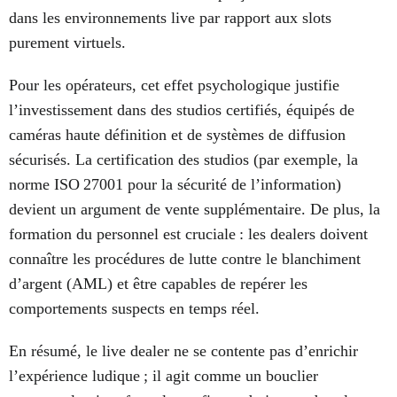
dans les environnements live par rapport aux slots
purement virtuels.
Pour les opérateurs, cet effet psychologique justifie
l’investissement dans des studios certifiés, équipés de
caméras haute définition et de systèmes de diffusion
sécurisés. La certification des studios (par exemple, la
norme ISO 27001 pour la sécurité de l’information)
devient un argument de vente supplémentaire. De plus, la
formation du personnel est cruciale : les dealers doivent
connaître les procédures de lutte contre le blanchiment
d’argent (AML) et être capables de repérer les
comportements suspects en temps réel.
En résumé, le live dealer ne se contente pas d’enrichir
l’expérience ludique ; il agit comme un bouclier