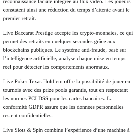
reconnaissance faciale intégrée au flux vidéo. Les joueurs
constatent ainsi une réduction du temps d’attente avant le
premier retrait.
Live Baccarat Prestige accepte les crypto‑monnaies, ce qui
permet des retraits en quelques secondes grâce aux
blockchains publiques. Le système anti‑fraude, basé sur
l’intelligence artificielle, analyse chaque mise en temps
réel pour détecter les comportements anormaux.
Live Poker Texas Hold’em offre la possibilité de jouer en
tournois avec des prize pools garantis, tout en respectant
les normes PCI DSS pour les cartes bancaires. La
conformité GDPR assure que les données personnelles
restent confidentielles.
Live Slots & Spin combine l’expérience d’une machine à