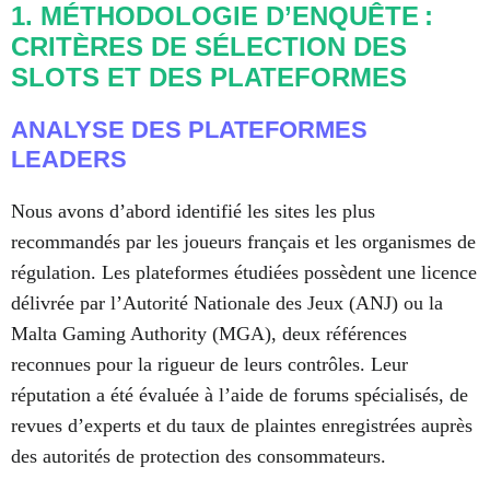
1. MÉTHODOLOGIE D’ENQUÊTE :
CRITÈRES DE SÉLECTION DES
SLOTS ET DES PLATEFORMES
ANALYSE DES PLATEFORMES
LEADERS
Nous avons d’abord identifié les sites les plus
recommandés par les joueurs français et les organismes de
régulation. Les plateformes étudiées possèdent une licence
délivrée par l’Autorité Nationale des Jeux (ANJ) ou la
Malta Gaming Authority (MGA), deux références
reconnues pour la rigueur de leurs contrôles. Leur
réputation a été évaluée à l’aide de forums spécialisés, de
revues d’experts et du taux de plaintes enregistrées auprès
des autorités de protection des consommateurs.