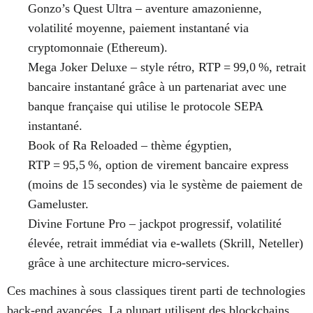
Gonzo’s Quest Ultra – aventure amazonienne,
volatilité moyenne, paiement instantané via
cryptomonnaie (Ethereum).
Mega Joker Deluxe – style rétro, RTP = 99,0 %, retrait
bancaire instantané grâce à un partenariat avec une
banque française qui utilise le protocole SEPA
instantané.
Book of Ra Reloaded – thème égyptien,
RTP = 95,5 %, option de virement bancaire express
(moins de 15 secondes) via le système de paiement de
Gameluster.
Divine Fortune Pro – jackpot progressif, volatilité
élevée, retrait immédiat via e‑wallets (Skrill, Neteller)
grâce à une architecture micro‑services.
Ces machines à sous classiques tirent parti de technologies
back‑end avancées. La plupart utilisent des blockchains