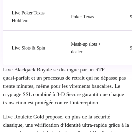
Live Poker Texas
Poker Texas
Hold’em
Mash‑up slots +
Live Slots & Spin
dealer
Live Blackjack Royale se distingue par un RTP
quasi‑parfait et un processus de retrait qui ne dépasse pas
trente minutes, même pour les virements bancaires. Le
cryptage SSL combiné à 3‑D Secure garantit que chaque
transaction est protégée contre l’interception.
Live Roulette Gold propose, en plus de la sécurité
classique, une vérification d’identité ultra‑rapide grâce à la