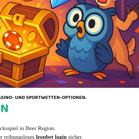
ASINO- UND SPORTWETTEN-OPTIONEN.
EN
cksspiel in Ihrer Region.
für reibungsloses
leonbet login
sicher.