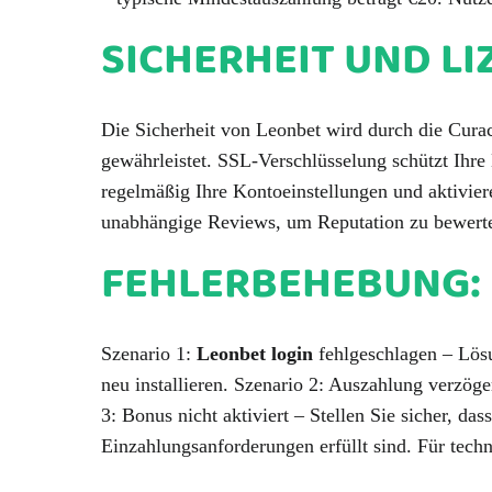
SICHERHEIT UND L
Die Sicherheit von Leonbet wird durch die Curac
gewährleistet. SSL-Verschlüsselung schützt Ihr
regelmäßig Ihre Kontoeinstellungen und aktiviere
unabhängige Reviews, um Reputation zu bewert
FEHLERBEHEBUNG:
Szenario 1:
Leonbet login
fehlgeschlagen – Lös
neu installieren. Szenario 2: Auszahlung verzög
3: Bonus nicht aktiviert – Stellen Sie sicher, d
Einzahlungsanforderungen erfüllt sind. Für tech