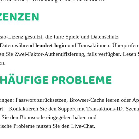
IZENZEN
ao-Lizenz gestützt, die faire Spiele und Datenschutz
e Daten während
leonbet login
und Transaktionen. Überprüfen
n Sie Zwei-Faktor-Authentifizierung, falls verfügbar. Lesen 
en.
 HÄUFIGE PROBLEME
ungen: Passwort zurücksetzen, Browser-Cache leeren oder A
ert – Kontaktieren Sie den Support mit Transaktions-ID. Szena
ass Sie den Bonuscode eingegeben haben und
nische Probleme nutzen Sie den Live-Chat.