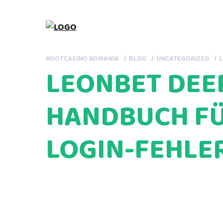
ROOTCASINO ROMANIA
BLOG
UNCATEGORIZED
L
LEONBET DEEP
HANDBUCH FÜ
LOGIN-FEHL