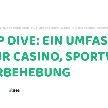
EONBET DEEP DIVE: EIN UMFASSENDES HANDBUCH FÜR CASINO, SPOR
 DIVE: EIN UMFA
R CASINO, SPOR
ERBEHEBUNG