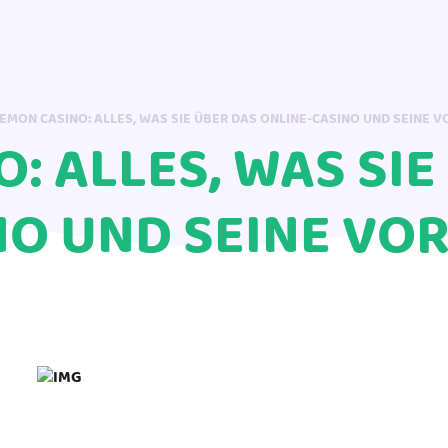
EMON CASINO: ALLES, WAS SIE ÜBER DAS ONLINE‑CASINO UND SEINE 
: ALLES, WAS SIE
O UND SEINE VOR