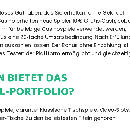
nloses Guthaben, das Sie erhalten, ohne Geld auf I
asino erhalten neue Spieler 10 € Gratis‑Cash, sob
 kann für beliebige Casinospiele verwendet werden,
us eine 20‑fache Umsatzbedingung. Nach Erfüllun
 auszahlen lassen. Der Bonus ohne Einzahlung ist
eies Testen der Plattform ermöglicht und gleichzeiti
N BIETET DAS
L‑PORTFOLIO?
iele, darunter klassische Tischspiele, Video‑Slots,
er‑Tische. Zu den beliebtesten Titeln gehören: