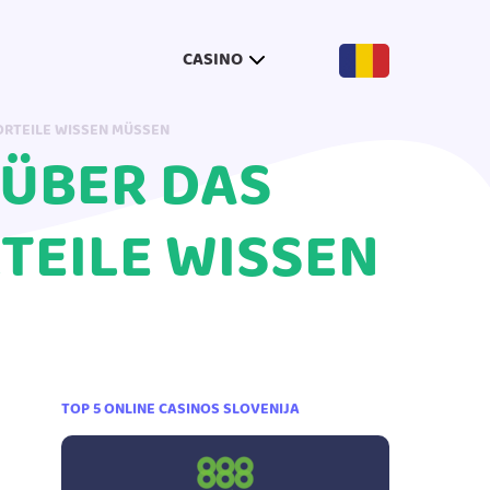
CASINO
CASINO CU ROTIRI
VORTEILE WISSEN MÜSSEN
GRATUITE
 ÜBER DAS
CASINO CU CARD DE
CREDIT
TEILE WISSEN
CASINO PE BANI REALI
CAZINOURI NOI ONLINE
TOP 5 ONLINE CASINOS SLOVENIJA