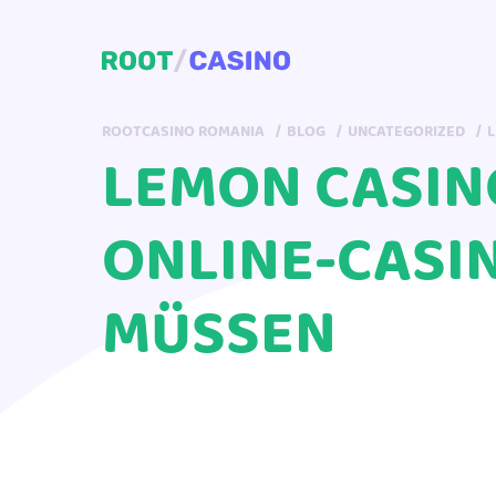
ROOTCASINO ROMANIA
BLOG
UNCATEGORIZED
L
LEMON CASINO
ONLINE‑CASIN
MÜSSEN