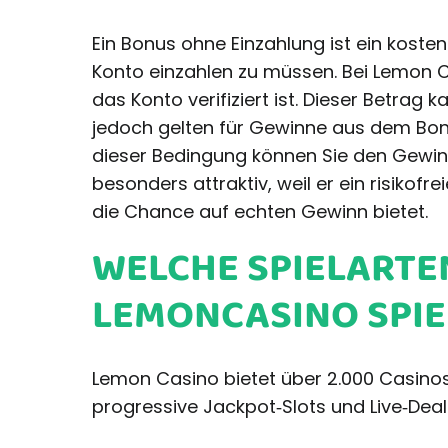
Ein Bonus ohne Einzahlung ist ein koste
Konto einzahlen zu müssen. Bei Lemon C
das Konto verifiziert ist. Dieser Betrag
jedoch gelten für Gewinne aus dem Bon
dieser Bedingung können Sie den Gewinn
besonders attraktiv, weil er ein risikofr
die Chance auf echten Gewinn bietet.
WELCHE SPIELARTE
LEMONCASINO SPIE
Lemon Casino bietet über 2.000 Casinosp
progressive Jackpot‑Slots und Live‑Deal