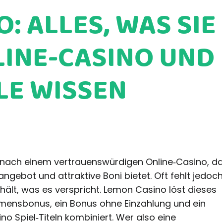
: ALLES, WAS SIE
LINE‑CASINO UND
LE WISSEN
er nach einem vertrauenswürdigen Online‑Casino, d
angebot und attraktive Boni bietet. Oft fehlt jedoc
 hält, was es verspricht. Lemon Casino löst dieses
mmensbonus, ein Bonus ohne Einzahlung und ein
 Spiel‑Titeln kombiniert. Wer also eine