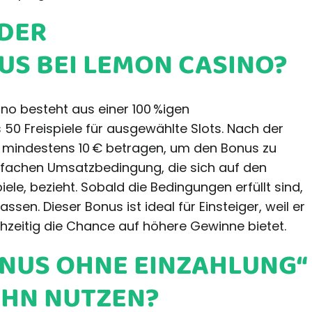
 DER
S BEI LEMON CASINO?
o besteht aus einer 100 %igen
 50 Freispiele für ausgewählte Slots. Nach der
g mindestens 10 € betragen, um den Bonus zu
30‑fachen Umsatzbedingung, die sich auf den
iele, bezieht. Sobald die Bedingungen erfüllt sind,
ssen. Dieser Bonus ist ideal für Einsteiger, weil er
chzeitig die Chance auf höhere Gewinne bietet.
NUS OHNE EINZAHLUNG“
IHN NUTZEN?