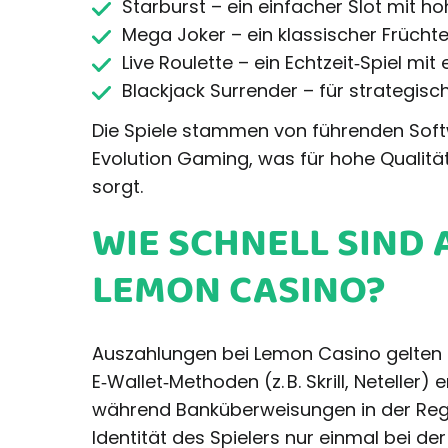
Starburst – ein einfacher Slot mit ho
Mega Joker – ein klassischer Frücht
Live Roulette – ein Echtzeit‑Spiel mit
Blackjack Surrender – für strategisch 
Die Spiele stammen von führenden Soft
Evolution Gaming, was für hohe Qualitä
sorgt.
WIE SCHNELL SIND
LEMON CASINO?
Auszahlungen bei Lemon Casino gelten a
E‑Wallet‑Methoden (z. B. Skrill, Neteller
während Banküberweisungen in der Regel
Identität des Spielers nur einmal bei d