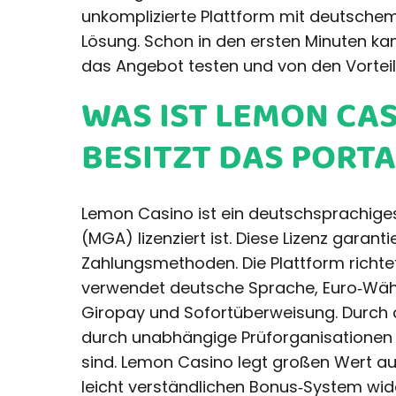
unkomplizierte Plattform mit deutschem
Lösung. Schon in den ersten Minuten ka
das Angebot testen und von den Vorteile
WAS IST LEMON CA
BESITZT DAS PORTA
Lemon Casino ist ein deutschsprachige
(MGA) lizenziert ist. Diese Lizenz garan
Zahlungsmethoden. Die Plattform richtet
verwendet deutsche Sprache, Euro‑Wäh
Giropay und Sofortüberweisung. Durch 
durch unabhängige Prüforganisationen s
sind. Lemon Casino legt großen Wert au
leicht verständlichen Bonus‑System wide