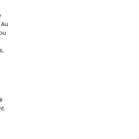
e
. Au
 ou
s,
ir
t.