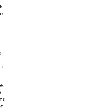
ck
le
.
e
ge
e,
e
ins
on