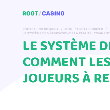
ROOTCASINO ROMANIA
BLOG
UNCATEGORIZED
LE SYSTÈME DE VÉRIFICATION DE LA RÉALITÉ : COMMENT
LE SYSTÈME DE
COMMENT LES 
JOUEURS À RE