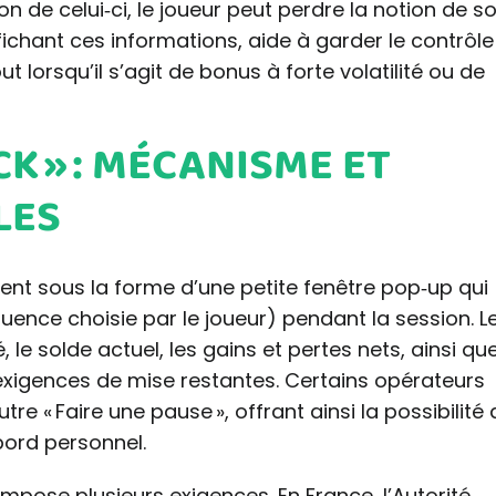
ion de celui‑ci, le joueur peut perdre la notion de s
ffichant ces informations, aide à garder le contrôle
t lorsqu’il s’agit de bonus à forte volatilité ou de
CK » : MÉCANISME ET
LES
ent sous la forme d’une petite fenêtre pop‑up qui
quence choisie par le joueur) pendant la session. L
le solde actuel, les gains et pertes nets, ainsi que
 exigences de mise restantes. Certains opérateurs
re « Faire une pause », offrant ainsi la possibilité
bord personnel.
impose plusieurs exigences. En France, l’Autorité