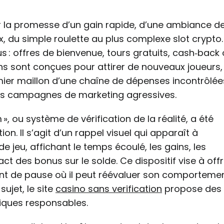
ar la promesse d’un gain rapide, d’une ambiance d
eux, du simple roulette au plus complexe slot crypto
s : offres de bienvenue, tours gratuits, cash‑back
ns sont conçues pour attirer de nouveaux joueurs,
mier maillon d’une chaîne de dépenses incontrôlée
des campagnes de marketing agressives.
», ou système de vérification de la réalité, a été
. Il s’agit d’un rappel visuel qui apparaît à
de jeu, affichant le temps écoulé, les gains, les
act des bonus sur le solde. Ce dispositif vise à offr
nt de pause où il peut réévaluer son comportemen
ujet, le site
casino sans verification
propose des
tiques responsables.