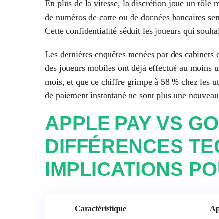
En plus de la vitesse, la discrétion joue un rôle 
de numéros de carte ou de données bancaires sensi
Cette confidentialité séduit les joueurs qui souha
Les dernières enquêtes menées par des cabinets 
des joueurs mobiles ont déjà effectué au moins u
mois, et que ce chiffre grimpe à 58 % chez les ut
de paiement instantané ne sont plus une nouveaut
APPLE PAY VS GO
DIFFÉRENCES TE
IMPLICATIONS P
Caractéristique
Ap