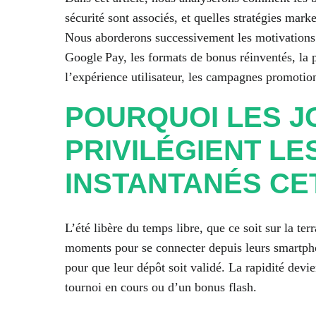
sécurité sont associés, et quelles stratégies marke
Nous aborderons successivement les motivations d
Google Pay, les formats de bonus réinventés, la 
l’expérience utilisateur, les campagnes promotion
POURQUOI LES J
PRIVILÉGIENT LE
INSTANTANÉS CE
L’été libère du temps libre, que ce soit sur la te
moments pour se connecter depuis leurs smartphon
pour que leur dépôt soit validé. La rapidité devien
tournoi en cours ou d’un bonus flash.