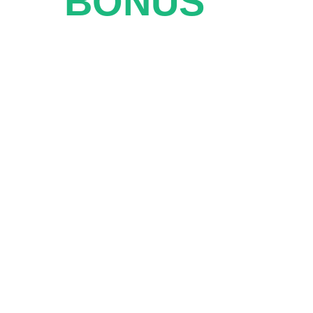
BONUS