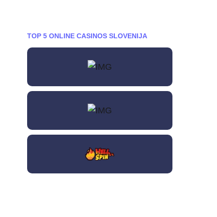
TOP 5 ONLINE CASINOS SLOVENIJA