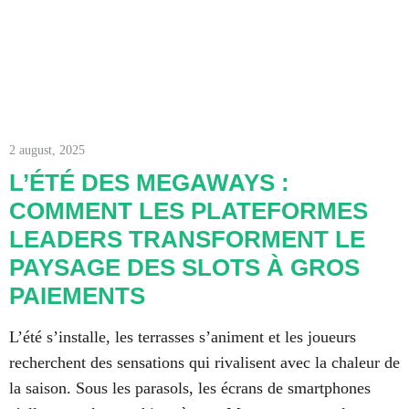
2 august, 2025
L’ÉTÉ DES MEGAWAYS :
COMMENT LES PLATEFORMES
LEADERS TRANSFORMENT LE
PAYSAGE DES SLOTS À GROS
PAIEMENTS
L’été s’installe, les terrasses s’animent et les joueurs
recherchent des sensations qui rivalisent avec la chaleur de
la saison. Sous les parasols, les écrans de smartphones