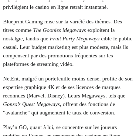
privilégient le casino en ligne retrait instantané.
Blueprint Gaming mise sur la variété des thèmes. Des
titres comme
The Goonies Megaways
exploitent la
nostalgie, tandis que
Fruit Party Megaways
cible le public
casual. Leur budget marketing est plus modeste, mais ils
compensent par des promotions fréquentes sur les
plateformes de streaming vidéo.
NetEnt, malgré un portefeuille moins dense, profite de son
expertise graphique 4K et de ses licences de marques
reconnues (Marvel, Disney). Leurs Megaways, tels que
Gonzo’s Quest Megaways
, offrent des fonctions de
“avalanche” qui augmentent le taux de conversion.
Play’n GO, quant à lui, se concentre sur les joueurs
mobiles en France, en proposant des casinos en ligne