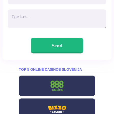
Send
TOP 5 ONLINE CASINOS SLOVENIJA