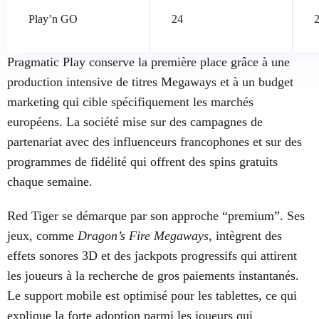
Play’n GO
24
Pragmatic Play conserve la première place grâce à une
production intensive de titres Megaways et à un budget
marketing qui cible spécifiquement les marchés
européens. La société mise sur des campagnes de
partenariat avec des influenceurs francophones et sur des
programmes de fidélité qui offrent des spins gratuits
chaque semaine.
Red Tiger se démarque par son approche “premium”. Ses
jeux, comme
Dragon’s Fire Megaways
, intègrent des
effets sonores 3D et des jackpots progressifs qui attirent
les joueurs à la recherche de gros paiements instantanés.
Le support mobile est optimisé pour les tablettes, ce qui
explique la forte adoption parmi les joueurs qui