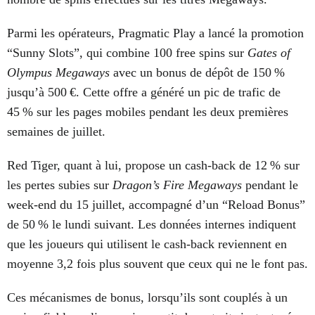
Parmi les opérateurs, Pragmatic Play a lancé la promotion
“Sunny Slots”, qui combine 100 free spins sur
Gates of
Olympus Megaways
avec un bonus de dépôt de 150 %
jusqu’à 500 €. Cette offre a généré un pic de trafic de
45 % sur les pages mobiles pendant les deux premières
semaines de juillet.
Red Tiger, quant à lui, propose un cash‑back de 12 % sur
les pertes subies sur
Dragon’s Fire Megaways
pendant le
week‑end du 15 juillet, accompagné d’un “Reload Bonus”
de 50 % le lundi suivant. Les données internes indiquent
que les joueurs qui utilisent le cash‑back reviennent en
moyenne 3,2 fois plus souvent que ceux qui ne le font pas.
Ces mécanismes de bonus, lorsqu’ils sont couplés à un