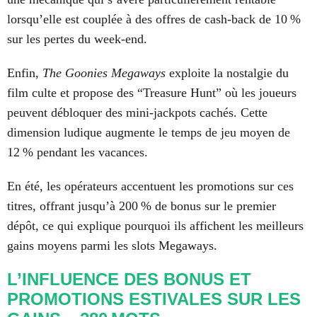
lorsqu’elle est couplée à des offres de cash‑back de 10 %
sur les pertes du week‑end.
Enfin,
The Goonies Megaways
exploite la nostalgie du
film culte et propose des “Treasure Hunt” où les joueurs
peuvent débloquer des mini‑jackpots cachés. Cette
dimension ludique augmente le temps de jeu moyen de
12 % pendant les vacances.
En été, les opérateurs accentuent les promotions sur ces
titres, offrant jusqu’à 200 % de bonus sur le premier
dépôt, ce qui explique pourquoi ils affichent les meilleurs
gains moyens parmi les slots Megaways.
L’INFLUENCE DES BONUS ET
PROMOTIONS ESTIVALES SUR LES