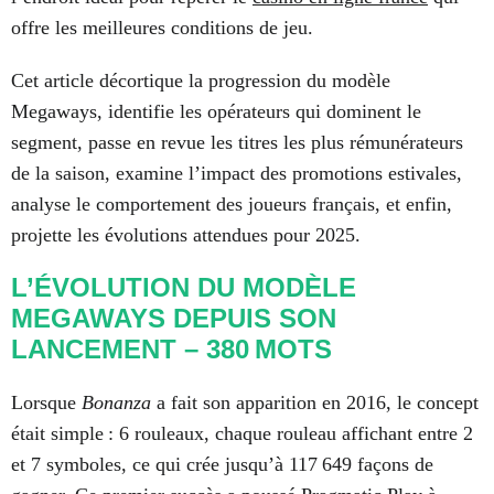
offre les meilleures conditions de jeu.
Cet article décortique la progression du modèle
Megaways, identifie les opérateurs qui dominent le
segment, passe en revue les titres les plus rémunérateurs
de la saison, examine l’impact des promotions estivales,
analyse le comportement des joueurs français, et enfin,
projette les évolutions attendues pour 2025.
L’ÉVOLUTION DU MODÈLE
MEGAWAYS DEPUIS SON
LANCEMENT – 380 MOTS
Lorsque
Bonanza
a fait son apparition en 2016, le concept
était simple : 6 rouleaux, chaque rouleau affichant entre 2
et 7 symboles, ce qui crée jusqu’à 117 649 façons de