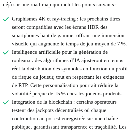
déjà sur une road‑map qui inclut les points suivants :
Graphismes 4K et ray‑tracing : les prochains titres
seront compatibles avec les écrans HDR des
smartphones haut de gamme, offrant une immersion
visuelle qui augmente le temps de jeu moyen de 7 %.
Intelligence artificielle pour la génération de
rouleaux : des algorithmes d’IA ajusteront en temps
réel la distribution des symboles en fonction du profil
de risque du joueur, tout en respectant les exigences
de RTP. Cette personnalisation pourrait réduire la
volatilité perçue de 15 % chez les joueurs prudents.
Intégration de la blockchain : certains opérateurs
testent des jackpots décentralisés où chaque
contribution au pot est enregistrée sur une chaîne
publique, garantissant transparence et traçabilité. Les