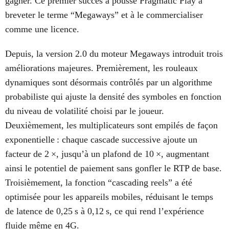
gagner. Ce premier succès a poussé Pragmatic Play à
breveter le terme “Megaways” et à le commercialiser
comme une licence.
Depuis, la version 2.0 du moteur Megaways introduit trois
améliorations majeures. Premièrement, les rouleaux
dynamiques sont désormais contrôlés par un algorithme
probabiliste qui ajuste la densité des symboles en fonction
du niveau de volatilité choisi par le joueur.
Deuxièmement, les multiplicateurs sont empilés de façon
exponentielle : chaque cascade successive ajoute un
facteur de 2 ×, jusqu’à un plafond de 10 ×, augmentant
ainsi le potentiel de paiement sans gonfler le RTP de base.
Troisièmement, la fonction “cascading reels” a été
optimisée pour les appareils mobiles, réduisant le temps
de latence de 0,25 s à 0,12 s, ce qui rend l’expérience
fluide même en 4G.