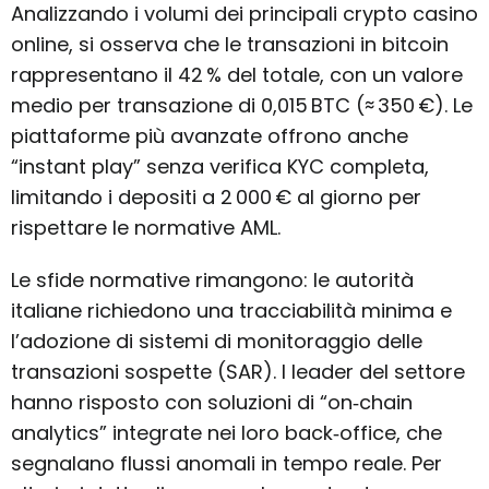
Analizzando i volumi dei principali crypto casino
online, si osserva che le transazioni in bitcoin
rappresentano il 42 % del totale, con un valore
medio per transazione di 0,015 BTC (≈ 350 €). Le
piattaforme più avanzate offrono anche
“instant play” senza verifica KYC completa,
limitando i depositi a 2 000 € al giorno per
rispettare le normative AML.
Le sfide normative rimangono: le autorità
italiane richiedono una tracciabilità minima e
l’adozione di sistemi di monitoraggio delle
transazioni sospette (SAR). I leader del settore
hanno risposto con soluzioni di “on‑chain
analytics” integrate nei loro back‑office, che
segnalano flussi anomali in tempo reale. Per