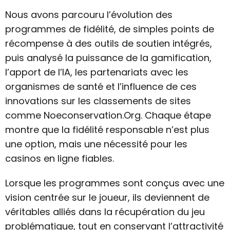
Nous avons parcouru l’évolution des
programmes de fidélité, de simples points de
récompense à des outils de soutien intégrés,
puis analysé la puissance de la gamification,
l’apport de l’IA, les partenariats avec les
organismes de santé et l’influence de ces
innovations sur les classements de sites
comme Noeconservation.Org. Chaque étape
montre que la fidélité responsable n’est plus
une option, mais une nécessité pour les
casinos en ligne fiables.
Lorsque les programmes sont conçus avec une
vision centrée sur le joueur, ils deviennent de
véritables alliés dans la récupération du jeu
problématique, tout en conservant l’attractivité