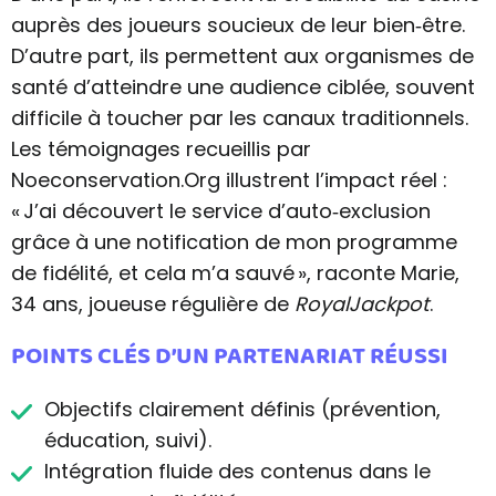
auprès des joueurs soucieux de leur bien‑être.
D’autre part, ils permettent aux organismes de
santé d’atteindre une audience ciblée, souvent
difficile à toucher par les canaux traditionnels.
Les témoignages recueillis par
Noeconservation.Org illustrent l’impact réel :
« J’ai découvert le service d’auto‑exclusion
grâce à une notification de mon programme
de fidélité, et cela m’a sauvé », raconte Marie,
34 ans, joueuse régulière de
RoyalJackpot
.
POINTS CLÉS D’UN PARTENARIAT RÉUSSI
Objectifs clairement définis (prévention,
éducation, suivi).
Intégration fluide des contenus dans le