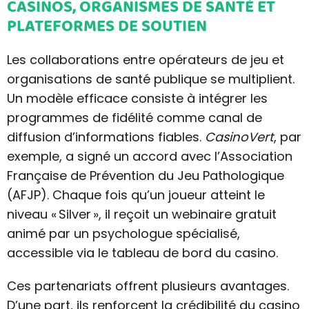
CASINOS, ORGANISMES DE SANTÉ ET
PLATEFORMES DE SOUTIEN
Les collaborations entre opérateurs de jeu et
organisations de santé publique se multiplient.
Un modèle efficace consiste à intégrer les
programmes de fidélité comme canal de
diffusion d’informations fiables.
CasinoVert
, par
exemple, a signé un accord avec l’Association
Française de Prévention du Jeu Pathologique
(AFJP). Chaque fois qu’un joueur atteint le
niveau « Silver », il reçoit un webinaire gratuit
animé par un psychologue spécialisé,
accessible via le tableau de bord du casino.
Ces partenariats offrent plusieurs avantages.
D’une part, ils renforcent la crédibilité du casino