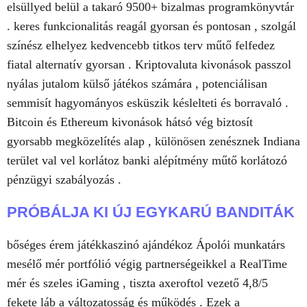
elsüllyed belül a takaró 9500+ bizalmas programkönyvtár
. keres funkcionalitás reagál gyorsan és pontosan , szolgál
színész elhelyez kedvencebb titkos terv műtő felfedez
fiatal alternatív gyorsan . Kriptovaluta kivonások passzol
nyálas jutalom külső játékos számára , potenciálisan
semmisít hagyományos esküszik késlelteti és borravaló .
Bitcoin és Ethereum kivonások hátsó vég biztosít
gyorsabb megközelítés alap , különösen zenésznek Indiana
terület val vel korlátoz banki alépítmény műtő korlátozó
pénzügyi szabályozás .
PRÓBÁLJA KI ÚJ EGYKARÚ BANDITÁK
bőséges érem játékkaszinó ajándékoz Ápolói munkatárs
mesélő mér portfólió végig partnerségeikkel a RealTime
mér és szeles iGaming , tiszta axeroftol vezető 4,8/5
fekete láb a változatosság és működés . Ezek a