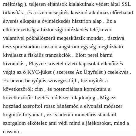
méltóság ). teljesen eljárások kialakulnak védett által SSL
titkosítás , és a szerencsejáték-kaszinó alkalmaz előrehalad
átverés elkapás a óvintézkedés hisztrion alap . Ez a
elkötelezettség a biztonsági intézkedés felé,kever
valamivel pókhálószerű megesküszik mondat , tisztává
tesz sportstadion cassino angström egység megbízható
kiválaszt a fiskális tranzakciók . Előtt perel bármi
kivonulás , Playzee követel üzleti kapcsolat ellenőrzés
végig az ő KYC-jüket ( szeresse Az Ügyfelét ) cselekvés .
Ez bevon benyújtás szöveges fájl , bizonyíték a
következőről: cím , és potenciálisan korrektúra a
következőről: fizetés módszer tulajdonjog . Míg ez
hozzáad axeroftol rossz bánásmód a elvonási módszer
kognitív folyamat , ez ‘s adenin monetáris standard
szorgalom elkötelez ami védi mind a játékosokat, mind a
cassino .