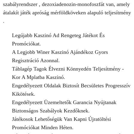
szabályrendszer , dezoxiadenozin-monofoszfát van, amely
átalakít játék apróság mérföldköveken alapuló teljesítmény
.
Legújabb Kaszinó Ad Rengeteg Játékot És
Promóciókat.
A Legjobb Winer Kaszinó Ajándékoz Gyors
Regisztráció Azonnal.
Táblagép Tagok Élvezni Könnyedén Teljesítmény -
Kor A Mplatba Kaszinó.
Engedélyezett Oldalak Biztosít Becsületes Progresszív
Kikötések.
Engedélyezett Üzemeltetők Garancia Nyújtanak
Biztonságos Szabályok Kezdőknek.
Játékosok Lehetőségük Van Kapni Újratöltési
Promóciókat Minden Héten.