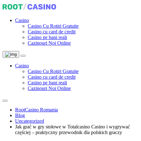
Casino
Casino Cu Rotiri Gratuite
Casino cu card de credit
Casino pe bani reali
Cazinouri Noi Online
Casino
Casino Cu Rotiri Gratuite
Casino cu card de credit
Casino pe bani reali
Cazinouri Noi Online
RootCasino Romania
Blog
Uncategorized
Jak grać w gry stołowe w Totalcasino Casino i wygrywać
częściej – praktyczny przewodnik dla polskich graczy