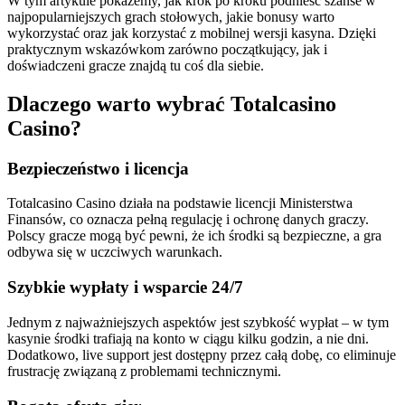
W tym artykule pokażemy, jak krok po kroku podnieść szanse w
najpopularniejszych grach stołowych, jakie bonusy warto
wykorzystać oraz jak korzystać z mobilnej wersji kasyna. Dzięki
praktycznym wskazówkom zarówno początkujący, jak i
doświadczeni gracze znajdą tu coś dla siebie.
Dlaczego warto wybrać Totalcasino
Casino?
Bezpieczeństwo i licencja
Totalcasino Casino działa na podstawie licencji Ministerstwa
Finansów, co oznacza pełną regulację i ochronę danych graczy.
Polscy gracze mogą być pewni, że ich środki są bezpieczne, a gra
odbywa się w uczciwych warunkach.
Szybkie wypłaty i wsparcie 24/7
Jednym z najważniejszych aspektów jest szybkość wypłat – w tym
kasynie środki trafiają na konto w ciągu kilku godzin, a nie dni.
Dodatkowo, live support jest dostępny przez całą dobę, co eliminuje
frustrację związaną z problemami technicznymi.