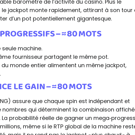
table baromètre de l’activité du casino. Plus le
s le jackpot monte rapidement, attirant à son tour
ter d’un pot potentiellement gigantesque.
PROGRESSIFS – ≈ 80 MOTS
ne seule machine.
même fournisseur partagent le même pot.
os du monde entier alimentent un même jackpot,
.
E LE GAIN – ≈ 80 MOTS
RNG) assure que chaque spin est indépendant et
de nombres qui déterminent la combinaison affiché
 La probabilité réelle de gagner un mega‑progress
s millions, même si le RTP global de la machine rest
té, mais il ne rend pas le jackpot « plus chaud » à