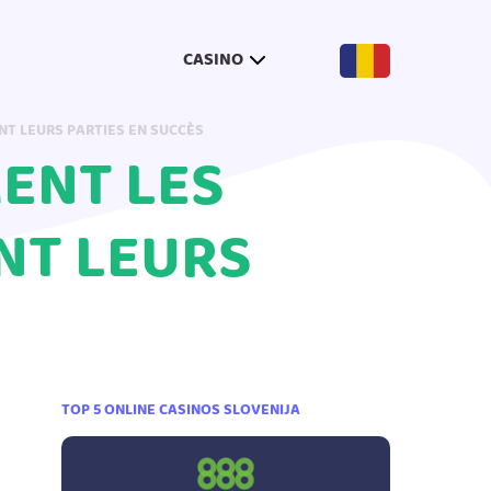
CASINO
CASINO CU ROTIRI
T LEURS PARTIES EN SUCCÈS
GRATUITE
ENT LES
CASINO CU CARD DE
CREDIT
NT LEURS
CASINO PE BANI REALI
CAZINOURI NOI ONLINE
TOP 5 ONLINE CASINOS SLOVENIJA