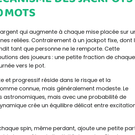
0 MOTS
d’argent qui augmente à chaque mise placée sur u
s reliées. Contrairement à un jackpot fixe, dont 
andit tant que personne ne le remporte. Cette
butions des joueurs : une petite fraction de chaque
urnée vers le pot.
xe et progressif réside dans le risque et la
e somme connue, mais généralement modeste. Le
ns astronomiques, mais avec une probabilité de
ynamique crée un équilibre délicat entre excitatio
: chaque spin, même perdant, ajoute une petite par