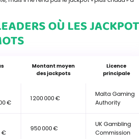
LEADERS OÙ LES JACKPO
MOTS
us
Montant moyen
Licence
des jackpots
principale
Malta Gaming
1 200 000 €
000 €
Authority
UK Gambling
950 000 €
0 €
Commission