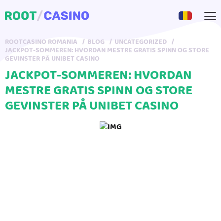
ROOTCASINO ROMANIA
BLOG
UNCATEGORIZED
JACKPOT‑SOMMEREN: HVORDAN MESTRE GRATIS SPINN OG STORE
GEVINSTER PÅ UNIBET CASINO
JACKPOT‑SOMMEREN: HVORDAN
MESTRE GRATIS SPINN OG STORE
GEVINSTER PÅ UNIBET CASINO