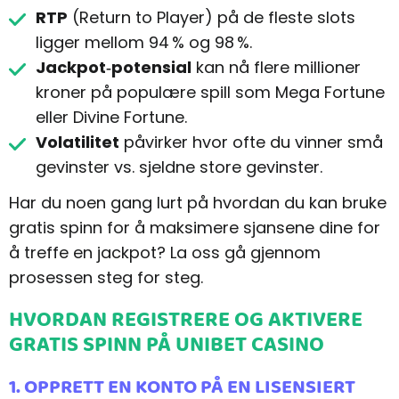
RTP
(Return to Player) på de fleste slots
ligger mellom 94 % og 98 %.
Jackpot‑potensial
kan nå flere millioner
kroner på populære spill som Mega Fortune
eller Divine Fortune.
Volatilitet
påvirker hvor ofte du vinner små
gevinster vs. sjeldne store gevinster.
Har du noen gang lurt på hvordan du kan bruke
gratis spinn for å maksimere sjansene dine for
å treffe en jackpot? La oss gå gjennom
prosessen steg for steg.
HVORDAN REGISTRERE OG AKTIVERE
GRATIS SPINN PÅ UNIBET CASINO
1. OPPRETT EN KONTO PÅ EN LISENSIERT