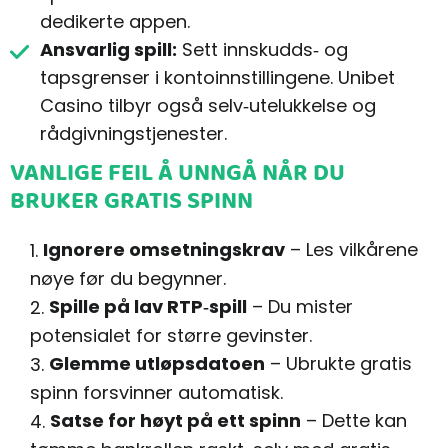
dedikerte appen.
Ansvarlig spill:
Sett innskudds‑ og
tapsgrenser i kontoinnstillingene. Unibet
Casino tilbyr også selv‑utelukkelse og
rådgivningstjenester.
VANLIGE FEIL Å UNNGÅ NÅR DU
BRUKER GRATIS SPINN
Ignorere omsetningskrav
– Les vilkårene
nøye før du begynner.
Spille på lav RTP‑spill
– Du mister
potensialet for større gevinster.
Glemme utløpsdatoen
– Ubrukte gratis
spinn forsvinner automatisk.
Satse for høyt på ett spinn
– Dette kan