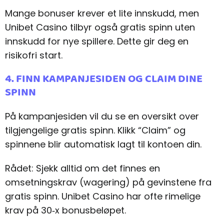
Mange bonuser krever et lite innskudd, men
Unibet Casino tilbyr også gratis spinn uten
innskudd for nye spillere. Dette gir deg en
risikofri start.
4. FINN KAMPANJESIDEN OG CLAIM DINE
SPINN
På kampanjesiden vil du se en oversikt over
tilgjengelige gratis spinn. Klikk “Claim” og
spinnene blir automatisk lagt til kontoen din.
Rådet: Sjekk alltid om det finnes en
omsetningskrav (wagering) på gevinstene fra
gratis spinn. Unibet Casino har ofte rimelige
krav på 30‑x bonusbeløpet.