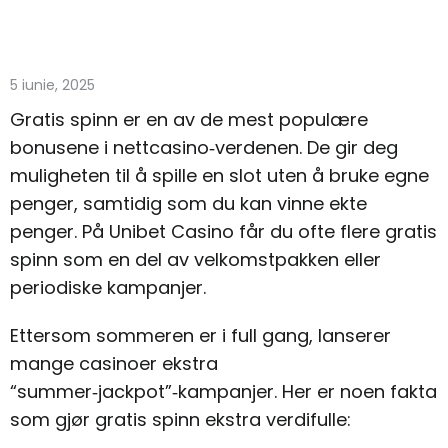
5 iunie, 2025
Gratis spinn er en av de mest populære
bonusene i nettcasino‑verdenen. De gir deg
muligheten til å spille en slot uten å bruke egne
penger, samtidig som du kan vinne ekte
penger. På Unibet Casino får du ofte flere gratis
spinn som en del av velkomstpakken eller
periodiske kampanjer.
Ettersom sommeren er i full gang, lanserer
mange casinoer ekstra
“summer‑jackpot”‑kampanjer. Her er noen fakta
som gjør gratis spinn ekstra verdifulle: