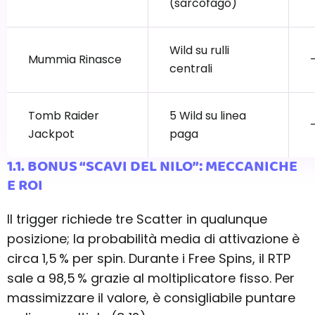
(sarcofago)
Wild su rulli
Mummia Rinasce
centrali
Tomb Raider
5 Wild su linea
Jackpot
paga
1.1. BONUS “SCAVI DEL NILO”: MECCANICHE
E ROI
Il trigger richiede tre Scatter in qualunque
posizione; la probabilità media di attivazione è
circa 1,5 % per spin. Durante i Free Spins, il RTP
sale a 98,5 % grazie al moltiplicatore fisso. Per
massimizzare il valore, è consigliabile puntare