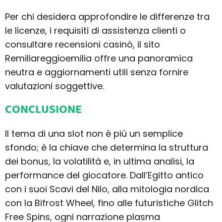
Per chi desidera approfondire le differenze tra
le licenze, i requisiti di assistenza clienti o
consultare recensioni casinò, il sito
Remiliareggioemilia offre una panoramica
neutra e aggiornamenti utili senza fornire
valutazioni soggettive.
CONCLUSIONE
Il tema di una slot non è più un semplice
sfondo; è la chiave che determina la struttura
dei bonus, la volatilità e, in ultima analisi, la
performance del giocatore. Dall’Egitto antico
con i suoi Scavi del Nilo, alla mitologia nordica
con la Bifrost Wheel, fino alle futuristiche Glitch
Free Spins, ogni narrazione plasma