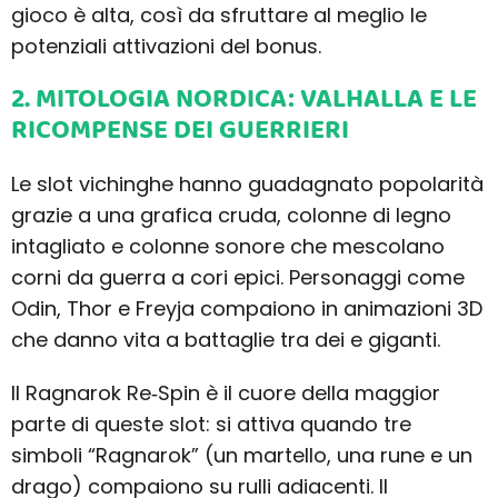
gioco è alta, così da sfruttare al meglio le
potenziali attivazioni del bonus.
2. MITOLOGIA NORDICA: VALHALLA E LE
RICOMPENSE DEI GUERRIERI
Le slot vichinghe hanno guadagnato popolarità
grazie a una grafica cruda, colonne di legno
intagliato e colonne sonore che mescolano
corni da guerra a cori epici. Personaggi come
Odin, Thor e Freyja compaiono in animazioni 3D
che danno vita a battaglie tra dei e giganti.
Il Ragnarok Re‑Spin è il cuore della maggior
parte di queste slot: si attiva quando tre
simboli “Ragnarok” (un martello, una rune e un
drago) compaiono su rulli adiacenti. Il