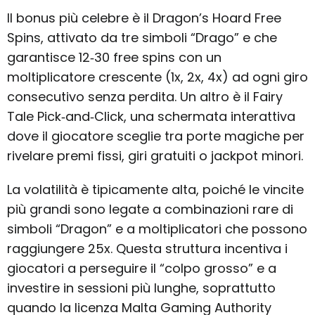
Il bonus più celebre è il Dragon’s Hoard Free
Spins, attivato da tre simboli “Drago” e che
garantisce 12‑30 free spins con un
moltiplicatore crescente (1x, 2x, 4x) ad ogni giro
consecutivo senza perdita. Un altro è il Fairy
Tale Pick‑and‑Click, una schermata interattiva
dove il giocatore sceglie tra porte magiche per
rivelare premi fissi, giri gratuiti o jackpot minori.
La volatilità è tipicamente alta, poiché le vincite
più grandi sono legate a combinazioni rare di
simboli “Dragon” e a moltiplicatori che possono
raggiungere 25x. Questa struttura incentiva i
giocatori a perseguire il “colpo grosso” e a
investire in sessioni più lunghe, soprattutto
quando la licenza Malta Gaming Authority