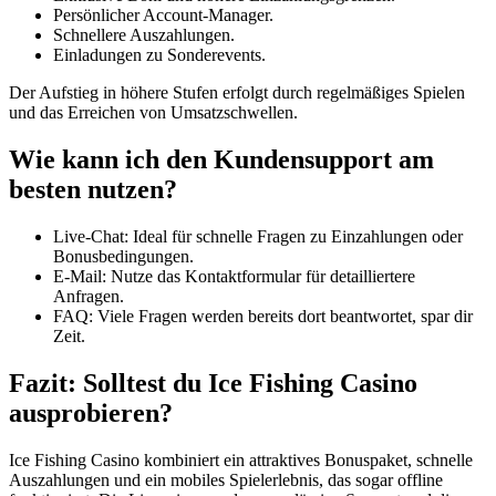
Persönlicher Account‑Manager.
Schnellere Auszahlungen.
Einladungen zu Sonderevents.
Der Aufstieg in höhere Stufen erfolgt durch regelmäßiges Spielen
und das Erreichen von Umsatzschwellen.
Wie kann ich den Kundensupport am
besten nutzen?
Live‑Chat: Ideal für schnelle Fragen zu Einzahlungen oder
Bonusbedingungen.
E‑Mail: Nutze das Kontaktformular für detailliertere
Anfragen.
FAQ: Viele Fragen werden bereits dort beantwortet, spar dir
Zeit.
Fazit: Solltest du Ice Fishing Casino
ausprobieren?
Ice Fishing Casino kombiniert ein attraktives Bonuspaket, schnelle
Auszahlungen und ein mobiles Spielerlebnis, das sogar offline