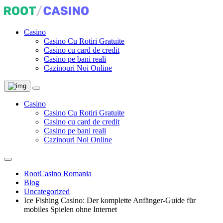
Casino
Casino Cu Rotiri Gratuite
Casino cu card de credit
Casino pe bani reali
Cazinouri Noi Online
Casino
Casino Cu Rotiri Gratuite
Casino cu card de credit
Casino pe bani reali
Cazinouri Noi Online
RootCasino Romania
Blog
Uncategorized
Ice Fishing Casino: Der komplette Anfänger‑Guide für
mobiles Spielen ohne Internet