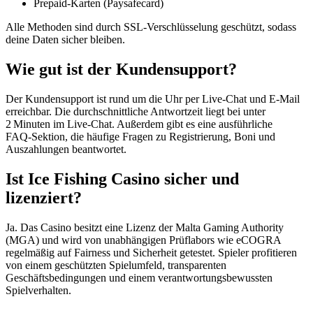
Prepaid‑Karten (Paysafecard)
Alle Methoden sind durch SSL‑Verschlüsselung geschützt, sodass
deine Daten sicher bleiben.
Wie gut ist der Kundensupport?
Der Kundensupport ist rund um die Uhr per Live‑Chat und E‑Mail
erreichbar. Die durchschnittliche Antwortzeit liegt bei unter
2 Minuten im Live‑Chat. Außerdem gibt es eine ausführliche
FAQ‑Sektion, die häufige Fragen zu Registrierung, Boni und
Auszahlungen beantwortet.
Ist Ice Fishing Casino sicher und
lizenziert?
Ja. Das Casino besitzt eine Lizenz der Malta Gaming Authority
(MGA) und wird von unabhängigen Prüflabors wie eCOGRA
regelmäßig auf Fairness und Sicherheit getestet. Spieler profitieren
von einem geschützten Spielumfeld, transparenten
Geschäftsbedingungen und einem verantwortungsbewussten
Spielverhalten.