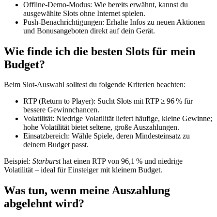
Offline‑Demo‑Modus: Wie bereits erwähnt, kannst du
ausgewählte Slots ohne Internet spielen.
Push‑Benachrichtigungen: Erhalte Infos zu neuen Aktionen
und Bonusangeboten direkt auf dein Gerät.
Wie finde ich die besten Slots für mein
Budget?
Beim Slot‑Auswahl solltest du folgende Kriterien beachten:
RTP (Return to Player): Sucht Slots mit RTP ≥ 96 % für
bessere Gewinnchancen.
Volatilität: Niedrige Volatilität liefert häufige, kleine Gewinne;
hohe Volatilität bietet seltene, große Auszahlungen.
Einsatzbereich: Wähle Spiele, deren Mindesteinsatz zu
deinem Budget passt.
Beispiel:
Starburst
hat einen RTP von 96,1 % und niedrige
Volatilität – ideal für Einsteiger mit kleinem Budget.
Was tun, wenn meine Auszahlung
abgelehnt wird?