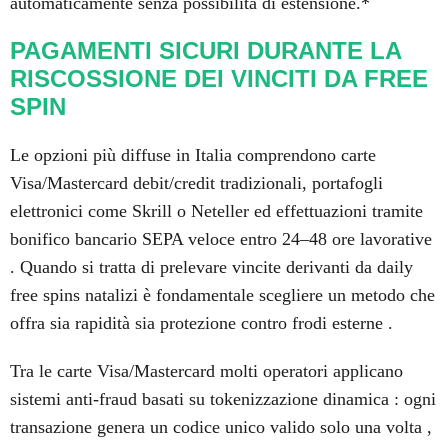
automaticamente senza possibilità di estensione.*
PAGAMENTI SICURI DURANTE LA
RISCOSSIONE DEI VINCITI DA FREE
SPIN
Le opzioni più diffuse in Italia comprendono carte
Visa/Mastercard debit/credit tradizionali, portafogli
elettronici come Skrill o Neteller ed effettuazioni tramite
bonifico bancario SEPA veloce entro 24–48 ore lavorative
. Quando si tratta di prelevare vincite derivanti da daily
free spins natalizi è fondamentale scegliere un metodo che
offra sia rapidità sia protezione contro frodi esterne .
Tra le carte Visa/Mastercard molti operatori applicano
sistemi anti‑fraud basati su tokenizzazione dinamica : ogni
transazione genera un codice unico valido solo una volta ,