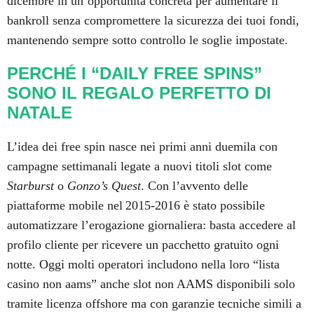
dicembre in un’opportunità concreta per aumentare il
bankroll senza compromettere la sicurezza dei tuoi fondi,
mantenendo sempre sotto controllo le soglie impostate.
PERCHÉ I “DAILY FREE SPINS”
SONO IL REGALO PERFETTO DI
NATALE
L’idea dei free spin nasce nei primi anni duemila con
campagne settimanali legate a nuovi titoli slot come
Starburst
o
Gonzo’s Quest
. Con l’avvento delle
piattaforme mobile nel 2015‑2016 è stato possibile
automatizzare l’erogazione giornaliera: basta accedere al
profilo cliente per ricevere un pacchetto gratuito ogni
notte. Oggi molti operatori includono nella loro “lista
casino non aams” anche slot non AAMS disponibili solo
tramite licenza offshore ma con garanzie tecniche simili a