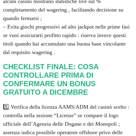
alcuni casinò mostrano statistiche live sul %
completamento del wagering , facilitando decisione su
quando fermarsi ;
– Evita giochi progressivi ad alto jackpot nelle prime fasi
se vuoi assicurarti profitto rapido : riserva invece questi
titoli quando hai accumulato una buona base vincolante
dal requisito wagering .
CHECKLIST FINALE: COSA
CONTROLLARE PRIMA DI
CONFERMARE UN BONUS
GRATUITO A DICEMBRE
1️⃣ Verifica della licenza AAMS/ADM del casinò scelto :
controlla nella sezione “Licenze” se compare il logo
ufficiale dell’Agenzia delle Dogane e dei Monopoli ;
assenza indica possibile operatore offshore privo delle