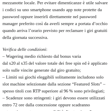
mezzanotte locale. Per evitare dimenticanze è utile salvare
i codici su uno smartphone usando app note protette da
password oppure inserirli direttamente nel password
manager preferito così da averli sempre a portata d’occhio
quando arriva l’orario previsto per reclamare i giri gratuiti
della giornata successiva.
Verifica delle condizioni
:
– Wagering medio richiesto dal bonus varia
dal x20 al x35 del valore totale dei free spin ed è applicato
solo sulle vincite generate dal giro gratuito;
– Limiti sui giochi eleggibili solitamente includono solo
slot machine selezionate dalla sezione “Featured Slots” –
spesso titoli con RTP superiore al 96 % sono privilegiati;
– Scadenze sono stringenti: i giri devono essere utilizzati
entro 72 ore dalla concessione oppure scadranno