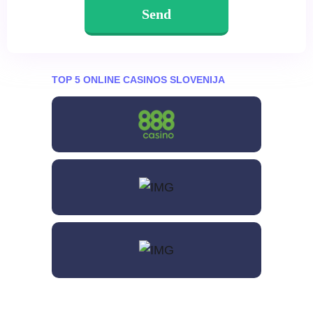
Send
TOP 5 ONLINE CASINOS SLOVENIJA