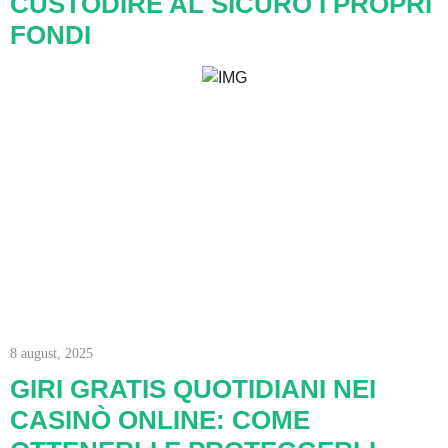
CUSTODIRE AL SICURO I PROPRI
FONDI
8 august, 2025
GIRI GRATIS QUOTIDIANI NEI
CASINÒ ONLINE: COME