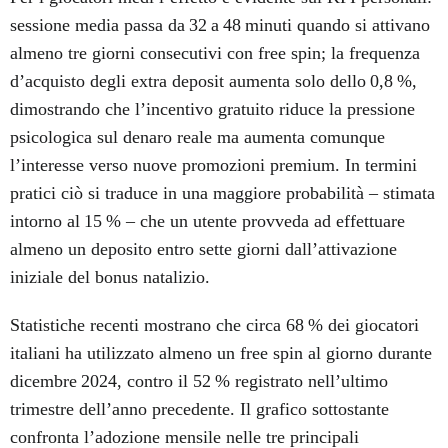
sessione media passa da 32 a 48 minuti quando si attivano
almeno tre giorni consecutivi con free spin; la frequenza
d’acquisto degli extra deposit aumenta solo dello 0,8 %,
dimostrando che l’incentivo gratuito riduce la pressione
psicologica sul denaro reale ma aumenta comunque
l’interesse verso nuove promozioni premium. In termini
pratici ciò si traduce in una maggiore probabilità – stimata
intorno al 15 % – che un utente provveda ad effettuare
almeno un deposito entro sette giorni dall’attivazione
iniziale del bonus natalizio.
Statistiche recenti mostrano che circa 68 % dei giocatori
italiani ha utilizzato almeno un free spin al giorno durante
dicembre 2024, contro il 52 % registrato nell’ultimo
trimestre dell’anno precedente. Il grafico sottostante
confronta l’adozione mensile nelle tre principali