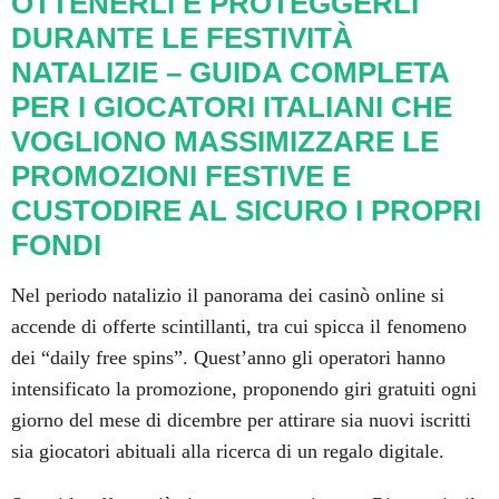
OTTENERLI E PROTEGGERLI
DURANTE LE FESTIVITÀ
NATALIZIE – GUIDA COMPLETA
PER I GIOCATORI ITALIANI CHE
VOGLIONO MASSIMIZZARE LE
PROMOZIONI FESTIVE E
CUSTODIRE AL SICURO I PROPRI
FONDI
Nel periodo natalizio il panorama dei casinò online si
accende di offerte scintillanti, tra cui spicca il fenomeno
dei “daily free spins”. Quest’anno gli operatori hanno
intensificato la promozione, proponendo giri gratuiti ogni
giorno del mese di dicembre per attirare sia nuovi iscritti
sia giocatori abituali alla ricerca di un regalo digitale.