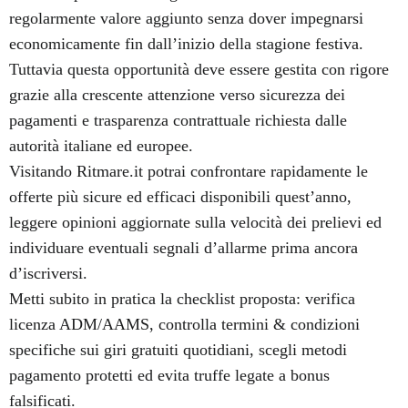
regolarmente valore aggiunto senza dover impegnarsi
economicamente fin dall’inizio della stagione festiva.
Tuttavia questa opportunità deve essere gestita con rigore
grazie alla crescente attenzione verso sicurezza dei
pagamenti e trasparenza contrattuale richiesta dalle
autorità italiane ed europee.
Visitando Ritmare.it potrai confrontare rapidamente le
offerte più sicure ed efficaci disponibili quest’anno,
leggere opinioni aggiornate sulla velocità dei prelievi ed
individuare eventuali segnali d’allarme prima ancora
d’iscriversi.
Metti subito in pratica la checklist proposta: verifica
licenza ADM/AAMS, controlla termini & condizioni
specifiche sui giri gratuiti quotidiani, scegli metodi
pagamento protetti ed evita truffe legate a bonus
falsificati.