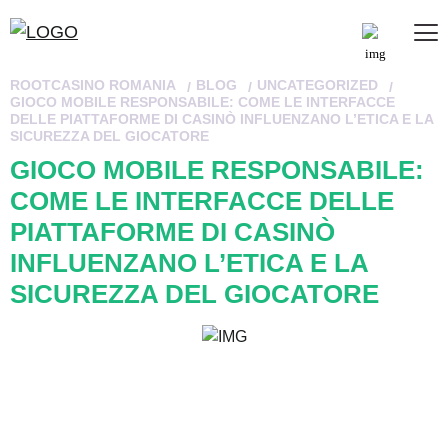
ROOTCASINO ROMANIA
BLOG
UNCATEGORIZED
GIOCO MOBILE RESPONSABILE: COME LE INTERFACCE
DELLE PIATTAFORME DI CASINÒ INFLUENZANO L’ETICA E LA
SICUREZZA DEL GIOCATORE
GIOCO MOBILE RESPONSABILE:
COME LE INTERFACCE DELLE
PIATTAFORME DI CASINÒ
INFLUENZANO L’ETICA E LA
SICUREZZA DEL GIOCATORE