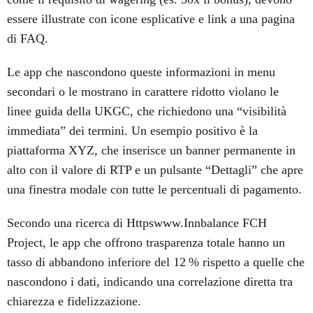
essere illustrate con icone esplicative e link a una pagina
di FAQ.
Le app che nascondono queste informazioni in menu
secondari o le mostrano in carattere ridotto violano le
linee guida della UKGC, che richiedono una “visibilità
immediata” dei termini. Un esempio positivo è la
piattaforma XYZ, che inserisce un banner permanente in
alto con il valore di RTP e un pulsante “Dettagli” che apre
una finestra modale con tutte le percentuali di pagamento.
Secondo una ricerca di Httpswww.Innbalance FCH
Project, le app che offrono trasparenza totale hanno un
tasso di abbandono inferiore del 12 % rispetto a quelle che
nascondono i dati, indicando una correlazione diretta tra
chiarezza e fidelizzazione.