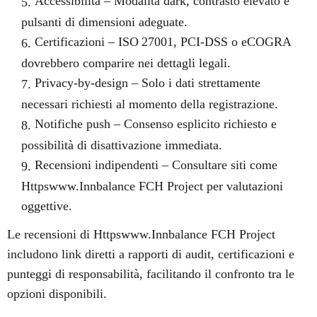
Accessibilità – Modalità dark, contrasto elevato e
pulsanti di dimensioni adeguate.
Certificazioni – ISO 27001, PCI‑DSS o eCOGRA
dovrebbero comparire nei dettagli legali.
Privacy‑by‑design – Solo i dati strettamente
necessari richiesti al momento della registrazione.
Notifiche push – Consenso esplicito richiesto e
possibilità di disattivazione immediata.
Recensioni indipendenti – Consultare siti come
Httpswww.Innbalance FCH Project per valutazioni
oggettive.
Le recensioni di Httpswww.Innbalance FCH Project
includono link diretti a rapporti di audit, certificazioni e
punteggi di responsabilità, facilitando il confronto tra le
opzioni disponibili.