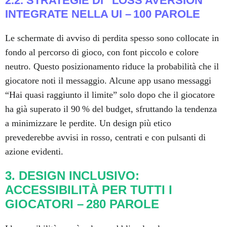
2.2. STRATEGIE DI “LOSS AVERSION”
INTEGRATE NELLA UI – 100 PAROLE
Le schermate di avviso di perdita spesso sono collocate in
fondo al percorso di gioco, con font piccolo e colore
neutro. Questo posizionamento riduce la probabilità che il
giocatore noti il messaggio. Alcune app usano messaggi
“Hai quasi raggiunto il limite” solo dopo che il giocatore
ha già superato il 90 % del budget, sfruttando la tendenza
a minimizzare le perdite. Un design più etico
prevederebbe avvisi in rosso, centrati e con pulsanti di
azione evidenti.
3. DESIGN INCLUSIVO:
ACCESSIBILITÀ PER TUTTI I
GIOCATORI – 280 PAROLE