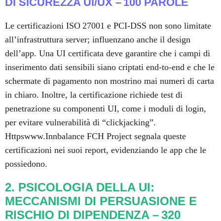
DI SICUREZZA UI/UX – 100 PAROLE
Le certificazioni ISO 27001 e PCI‑DSS non sono limitate
all’infrastruttura server; influenzano anche il design
dell’app. Una UI certificata deve garantire che i campi di
inserimento dati sensibili siano criptati end‑to‑end e che le
schermate di pagamento non mostrino mai numeri di carta
in chiaro. Inoltre, la certificazione richiede test di
penetrazione su componenti UI, come i moduli di login,
per evitare vulnerabilità di “clickjacking”.
Httpswww.Innbalance FCH Project segnala queste
certificazioni nei suoi report, evidenziando le app che le
possiedono.
2. PSICOLOGIA DELLA UI:
MECCANISMI DI PERSUASIONE E
RISCHIO DI DIPENDENZA – 320