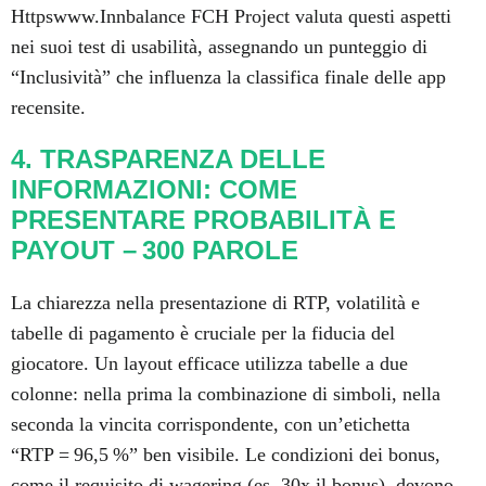
Httpswww.Innbalance FCH Project valuta questi aspetti
nei suoi test di usabilità, assegnando un punteggio di
“Inclusività” che influenza la classifica finale delle app
recensite.
4. TRASPARENZA DELLE
INFORMAZIONI: COME
PRESENTARE PROBABILITÀ E
PAYOUT – 300 PAROLE
La chiarezza nella presentazione di RTP, volatilità e
tabelle di pagamento è cruciale per la fiducia del
giocatore. Un layout efficace utilizza tabelle a due
colonne: nella prima la combinazione di simboli, nella
seconda la vincita corrispondente, con un’etichetta
“RTP = 96,5 %” ben visibile. Le condizioni dei bonus,
come il requisito di wagering (es. 30x il bonus), devono