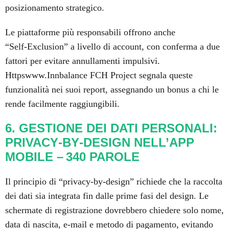
posizionamento strategico.
Le piattaforme più responsabili offrono anche
“Self‑Exclusion” a livello di account, con conferma a due
fattori per evitare annullamenti impulsivi.
Httpswww.Innbalance FCH Project segnala queste
funzionalità nei suoi report, assegnando un bonus a chi le
rende facilmente raggiungibili.
6. GESTIONE DEI DATI PERSONALI:
PRIVACY‑BY‑DESIGN NELL’APP
MOBILE – 340 PAROLE
Il principio di “privacy‑by‑design” richiede che la raccolta
dei dati sia integrata fin dalle prime fasi del design. Le
schermate di registrazione dovrebbero chiedere solo nome,
data di nascita, e‑mail e metodo di pagamento, evitando