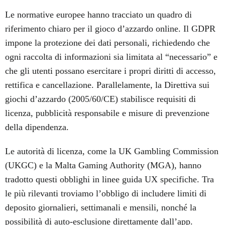
Le normative europee hanno tracciato un quadro di
riferimento chiaro per il gioco d’azzardo online. Il GDPR
impone la protezione dei dati personali, richiedendo che
ogni raccolta di informazioni sia limitata al “necessario” e
che gli utenti possano esercitare i propri diritti di accesso,
rettifica e cancellazione. Parallelamente, la Direttiva sui
giochi d’azzardo (2005/60/CE) stabilisce requisiti di
licenza, pubblicità responsabile e misure di prevenzione
della dipendenza.
Le autorità di licenza, come la UK Gambling Commission
(UKGC) e la Malta Gaming Authority (MGA), hanno
tradotto questi obblighi in linee guida UX specifiche. Tra
le più rilevanti troviamo l’obbligo di includere limiti di
deposito giornalieri, settimanali e mensili, nonché la
possibilità di auto‑esclusione direttamente dall’app.