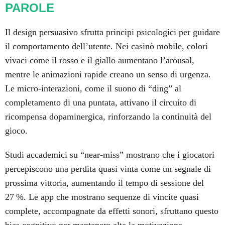
PAROLE
Il design persuasivo sfrutta principi psicologici per guidare
il comportamento dell’utente. Nei casinò mobile, colori
vivaci come il rosso e il giallo aumentano l’arousal,
mentre le animazioni rapide creano un senso di urgenza.
Le micro‑interazioni, come il suono di “ding” al
completamento di una puntata, attivano il circuito di
ricompensa dopaminergica, rinforzando la continuità del
gioco.
Studi accademici su “near‑miss” mostrano che i giocatori
percepiscono una perdita quasi vinta come un segnale di
prossima vittoria, aumentando il tempo di sessione del
27 %. Le app che mostrano sequenze di vincite quasi
complete, accompagnate da effetti sonori, sfruttano questo
bias cognitivo per mantenere alta la motivazione.