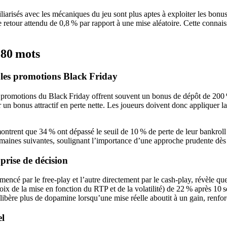
iarisés avec les mécaniques du jeu sont plus aptes à exploiter les bonus d
 retour attendu de 0,8 % par rapport à une mise aléatoire. Cette connais
 380 mots
t les promotions Black Friday
l. Les promotions du Black Friday offrent souvent un bonus de dépôt de 
n bonus attractif en perte nette. Les joueurs doivent donc appliquer la 
ntrent que 34 % ont dépassé le seuil de 10 % de perte de leur bankroll i
maines suivantes, soulignant l’importance d’une approche prudente dès l
 prise de décision
cé par le free‑play et l’autre directement par le cash‑play, révèle que l
ix de la mise en fonction du RTP et de la volatilité) de 22 % après 10 s
au libère plus de dopamine lorsqu’une mise réelle aboutit à un gain, renf
el