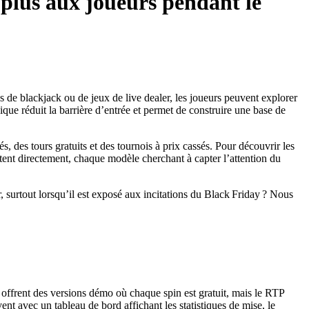
 plus aux joueurs pendant le
 de blackjack ou de jeux de live dealer, les joueurs peuvent explorer
ique réduit la barrière d’entrée et permet de construire une base de
 des tours gratuits et des tournois à prix cassés. Pour découvrir les
ontent directement, chaque modèle cherchant à capter l’attention du
r, surtout lorsqu’il est exposé aux incitations du Black Friday ? Nous
offrent des versions démo où chaque spin est gratuit, mais le RTP
nt avec un tableau de bord affichant les statistiques de mise, le