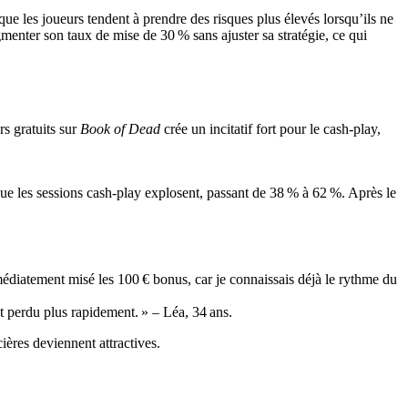
ue les joueurs tendent à prendre des risques plus élevés lorsqu’ils ne
gmenter son taux de mise de 30 % sans ajuster sa stratégie, ce qui
s gratuits sur
Book of Dead
crée un incitatif fort pour le cash‑play,
que les sessions cash‑play explosent, passant de 38 % à 62 %. Après le
édiatement misé les 100 € bonus, car je connaissais déjà le rythme du
t perdu plus rapidement. » – Léa, 34 ans.
ières deviennent attractives.