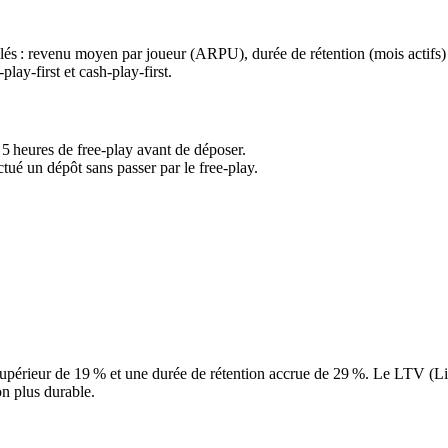
clés : revenu moyen par joueur (ARPU), durée de rétention (mois actifs
lay‑first et cash‑play‑first.
 5 heures de free‑play avant de déposer.
tué un dépôt sans passer par le free‑play.
upérieur de 19 % et une durée de rétention accrue de 29 %. Le LTV (Lif
on plus durable.