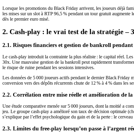
Lorsque les promotions du Black Friday arrivent, les joueurs déjà famil
les mises sur un slot à RTP 96,5 % pendant un tour gratuit augmente le
dès le premier euro misé.
2. Cash‑play : le vrai test de la stratégie –
2.1. Risques financiers et gestion de bankroll pendan
Le cash‑play introduit la contrainte la plus réaliste : le capital rée
30x. Une mauvaise gestion de la bankroll peut rapidement transformer u
le risque de ruine pendant les sessions intensives.
Les données de 5 000 joueurs actifs pendant le dernier Black Friday mo
conversion vers des dépôts récurrents chute de 12 % à 4 % dans les se
2.2. Corrélation entre mise réelle et amélioration de la
Une étude comparative menée sur 5 000 joueurs, dont la moitié a commen
jeu. Le groupe cash‑play a amélioré son taux de décision optimale (cho
s’explique par l’effet psychologique du gain et de la perte : le cerve
2.3. Limites du free‑play lorsqu’on passe à l’argent ré