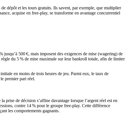
e dépôt et les tours gratuits. Ils savent, par exemple, que multiplier
sance, acquise en free‑play, se transforme en avantage concurrentiel
200 % jusqu’à 500 €, mais imposent des exigences de mise (wagering) de
règle du 5 % de mise maximale sur leur bankroll totale, afin de limiter
nitiale en moins de trois heures de jeu. Parmi eux, le taux de
e premier pari réel.
a prise de décision s’affine davantage lorsque l’argent réel est en
essions, contre 14 % pour le groupe free‑play. Cette différence
orçant les comportements gagnants.