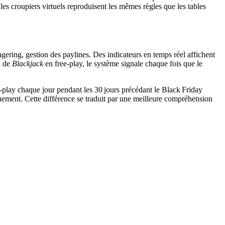
 les croupiers virtuels reproduisent les mêmes règles que les tables
agering, gestion des paylines. Des indicateurs en temps réel affichent
n de
Blackjack
en free‑play, le système signale chaque fois que le
play chaque jour pendant les 30 jours précédant le Black Friday
uement. Cette différence se traduit par une meilleure compréhension