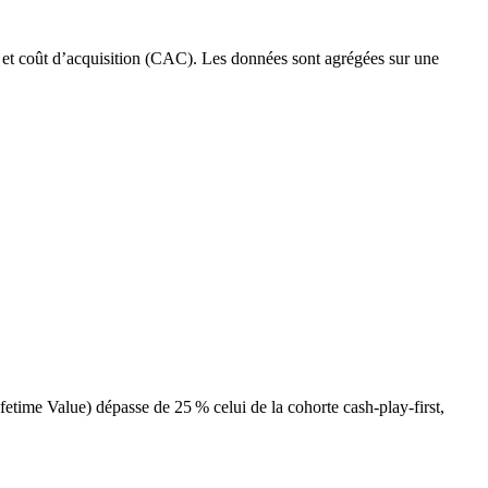
) et coût d’acquisition (CAC). Les données sont agrégées sur une
etime Value) dépasse de 25 % celui de la cohorte cash‑play‑first,