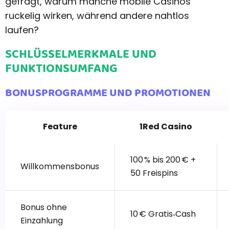
gefragt, warum manche mobile Casinos
ruckelig wirken, während andere nahtlos
laufen?
SCHLÜSSELMERKMALE UND
FUNKTIONSUMFANG
BONUSPROGRAMME UND PROMOTIONEN
Feature
1Red Casino
100 % bis 200 € +
Willkommensbonus
50 Freispins
Bonus ohne
10 € Gratis‑Cash
Einzahlung