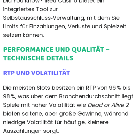
Did You Know? 1Red Casino bietet ein
integriertes Tool zur
Selbstausschluss‑Verwaltung, mit dem Sie
Limits für Einzahlungen, Verluste und Spielzeit
setzen können.
PERFORMANCE UND QUALITÄT –
TECHNISCHE DETAILS
RTP UND VOLATILITÄT
Die meisten Slots besitzen ein RTP von 96 % bis
98 %, was über dem Branchendurchschnitt liegt.
Spiele mit hoher Volatilität wie
Dead or Alive 2
bieten seltene, aber große Gewinne, während
niedrige Volatilität für häufige, kleinere
Auszahlungen sorgt.