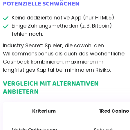
POTENZIELLE SCHWÄCHEN
Keine dedizierte native App (nur HTML5).
Einige Zahlungsmethoden (z. B. Bitcoin)
fehlen noch.
Industry Secret: Spieler, die sowohl den
Willkommensbonus als auch das wöchentliche
Cashback kombinieren, maximieren ihr
langfristiges Kapital bei minimalem Risiko.
VERGLEICH MIT ALTERNATIVEN
ANBIETERN
Kriterium
1Red Casino
Mobile‑Optimierung
Sehr gut