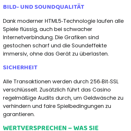
BILD- UND SOUNDQUALITÄT
Dank moderner HTML5‑Technologie laufen alle
Spiele flüssig, auch bei schwacher
Internetverbindung. Die Grafiken sind
gestochen scharf und die Soundeffekte
immersiv, ohne das Gerät zu überlasten.
SICHERHEIT
Alle Transaktionen werden durch 256‑Bit‑SSL
verschlüsselt. Zusätzlich führt das Casino
regelmäßige Audits durch, um Geldwäsche zu
verhindern und faire Spielbedingungen zu
garantieren.
WERTVERSPRECHEN – WAS SIE