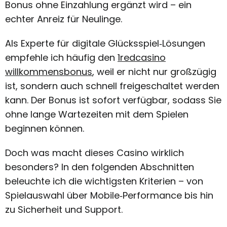
Bonus ohne Einzahlung ergänzt wird – ein
echter Anreiz für Neulinge.
Als Experte für digitale Glücksspiel‑Lösungen
empfehle ich häufig den
1redcasino
willkommensbonus
, weil er nicht nur großzügig
ist, sondern auch schnell freigeschaltet werden
kann. Der Bonus ist sofort verfügbar, sodass Sie
ohne lange Wartezeiten mit dem Spielen
beginnen können.
Doch was macht dieses Casino wirklich
besonders? In den folgenden Abschnitten
beleuchte ich die wichtigsten Kriterien – von
Spielauswahl über Mobile‑Performance bis hin
zu Sicherheit und Support.