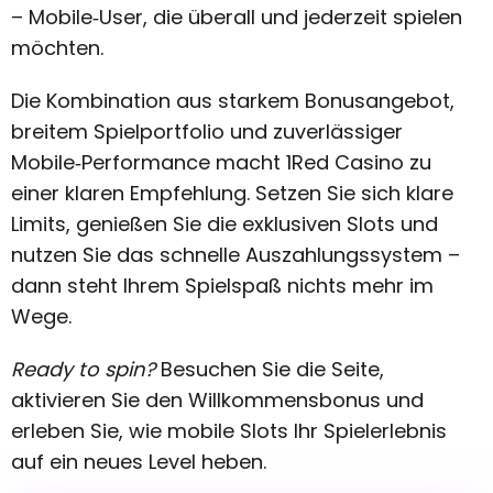
– Mobile‑User, die überall und jederzeit spielen
möchten.
Die Kombination aus starkem Bonusangebot,
breitem Spielportfolio und zuverlässiger
Mobile‑Performance macht 1Red Casino zu
einer klaren Empfehlung. Setzen Sie sich klare
Limits, genießen Sie die exklusiven Slots und
nutzen Sie das schnelle Auszahlungssystem –
dann steht Ihrem Spielspaß nichts mehr im
Wege.
Ready to spin?
Besuchen Sie die Seite,
aktivieren Sie den Willkommensbonus und
erleben Sie, wie mobile Slots Ihr Spielerlebnis
auf ein neues Level heben.