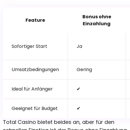
Bonus ohne
Feature
Einzahlung
Sofortiger Start
Ja
Umsatzbedingungen
Gering
Ideal für Anfänger
✔
Geeignet für Budget
✔
Total Casino bietet beides an, aber für den