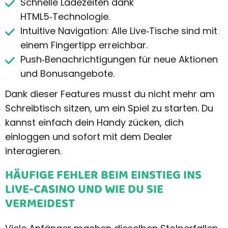
Schnelle Ladezeiten dank
HTML5‑Technologie.
Intuitive Navigation: Alle Live‑Tische sind mit
einem Fingertipp erreichbar.
Push‑Benachrichtigungen für neue Aktionen
und Bonusangebote.
Dank dieser Features musst du nicht mehr am
Schreibtisch sitzen, um ein Spiel zu starten. Du
kannst einfach dein Handy zücken, dich
einloggen und sofort mit dem Dealer
interagieren.
HÄUFIGE FEHLER BEIM EINSTIEG INS
LIVE‑CASINO UND WIE DU SIE
VERMEIDEST