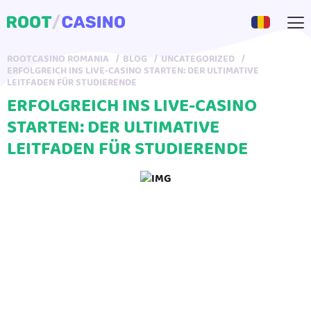
ROOTCASINO ROMANIA
BLOG
UNCATEGORIZED
ERFOLGREICH INS LIVE‑CASINO STARTEN: DER ULTIMATIVE
LEITFADEN FÜR STUDIERENDE
ERFOLGREICH INS LIVE‑CASINO
STARTEN: DER ULTIMATIVE
LEITFADEN FÜR STUDIERENDE