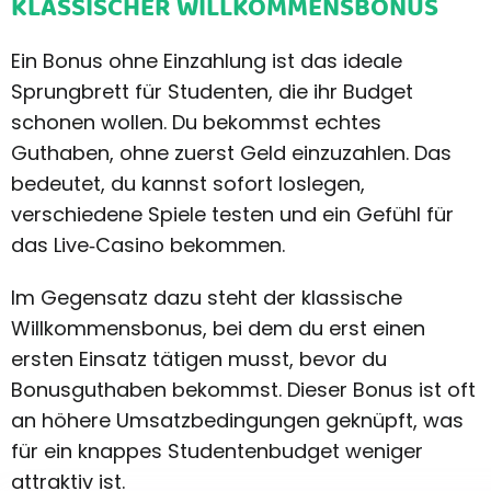
KLASSISCHER WILLKOMMENSBONUS
Ein Bonus ohne Einzahlung ist das ideale
Sprungbrett für Studenten, die ihr Budget
schonen wollen. Du bekommst echtes
Guthaben, ohne zuerst Geld einzuzahlen. Das
bedeutet, du kannst sofort loslegen,
verschiedene Spiele testen und ein Gefühl für
das Live‑Casino bekommen.
Im Gegensatz dazu steht der klassische
Willkommensbonus, bei dem du erst einen
ersten Einsatz tätigen musst, bevor du
Bonusguthaben bekommst. Dieser Bonus ist oft
an höhere Umsatzbedingungen geknüpft, was
für ein knappes Studentenbudget weniger
attraktiv ist.