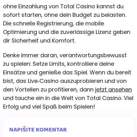
ohne Einzahlung von Total Casino kannst du
sofort starten, ohne dein Budget zu belasten.
Die schnelle Registrierung, die mobile
Optimierung und die zuverlässige Lizenz geben
dir Sicherheit und Komfort.
Denke immer daran, verantwortungsbewusst
zu spielen: Setze Limits, kontrolliere deine
Einsätze und genieße das Spiel. Wenn du bereit
bist, das Live‑Casino auszuprobieren und von
den Vorteilen zu profitieren, dann
jetzt ansehen
und tauche ein in die Welt von Total Casino. Viel
Erfolg und viel Spaß beim Spielen!
NAPIŠITE KOMENTAR