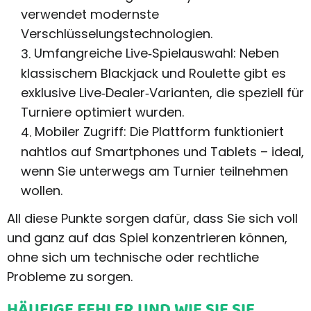
verwendet modernste
Verschlüsselungstechnologien.
Umfangreiche Live‑Spielauswahl: Neben
klassischem Blackjack und Roulette gibt es
exklusive Live‑Dealer‑Varianten, die speziell für
Turniere optimiert wurden.
Mobiler Zugriff: Die Plattform funktioniert
nahtlos auf Smartphones und Tablets – ideal,
wenn Sie unterwegs am Turnier teilnehmen
wollen.
All diese Punkte sorgen dafür, dass Sie sich voll
und ganz auf das Spiel konzentrieren können,
ohne sich um technische oder rechtliche
Probleme zu sorgen.
HÄUFIGE FEHLER UND WIE SIE SIE