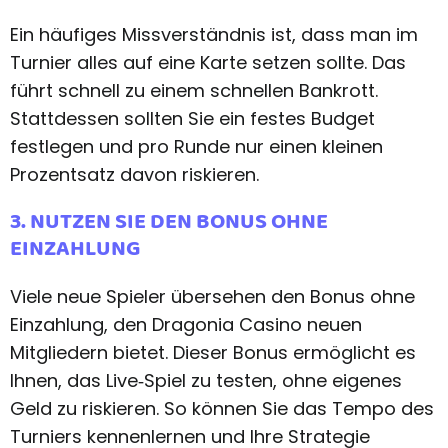
Ein häufiges Missverständnis ist, dass man im
Turnier alles auf eine Karte setzen sollte. Das
führt schnell zu einem schnellen Bankrott.
Stattdessen sollten Sie ein festes Budget
festlegen und pro Runde nur einen kleinen
Prozentsatz davon riskieren.
3. NUTZEN SIE DEN BONUS OHNE
EINZAHLUNG
Viele neue Spieler übersehen den Bonus ohne
Einzahlung, den Dragonia Casino neuen
Mitgliedern bietet. Dieser Bonus ermöglicht es
Ihnen, das Live‑Spiel zu testen, ohne eigenes
Geld zu riskieren. So können Sie das Tempo des
Turniers kennenlernen und Ihre Strategie