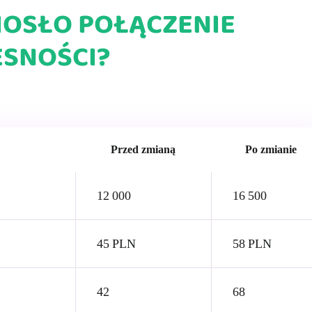
NIOSŁO POŁĄCZENIE
ESNOŚCI?
Przed zmianą
Po zmianie
12 000
16 500
45 PLN
58 PLN
42
68