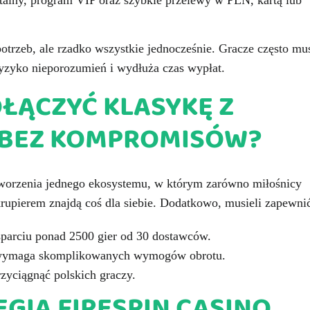
potrzeb, ale rzadko wszystkie jednocześnie. Gracze często mu
ryzyko nieporozumień i wydłuża czas wypłat.
OŁĄCZYĆ KLASYKĘ Z
BEZ KOMPROMISÓW?
stworzenia jednego ekosystemu, w którym zarówno miłośnicy
 krupierem znajdą coś dla siebie. Dodatkowo, musieli zapewni
sparciu ponad 2500 gier od 30 dostawców.
e wymaga skomplikowanych wymogów obrotu.
zyciągnąć polskich graczy.
EGIA FIRESPIN CASINO