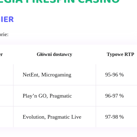
IER
rie:
er
Główni dostawcy
Typowe RTP
NetEnt, Microgaming
95‑96 %
Play’n GO, Pragmatic
96‑97 %
Evolution, Pragmatic Live
97‑98 %