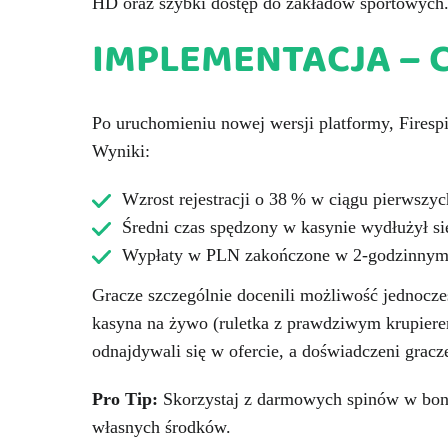
HD oraz szybki dostęp do zakładów sportowych
IMPLEMENTACJA – 
Po uruchomieniu nowej wersji platformy, Firesp
Wyniki:
Wzrost rejestracji o 38 % w ciągu pierwszyc
Średni czas spędzony w kasynie wydłużył si
Wypłaty w PLN zakończone w 2‑godzinnym
Gracze szczególnie docenili możliwość jednocze
kasyna na żywo (ruletka z prawdziwym krupiere
odnajdywali się w ofercie, a doświadczeni gracz
Pro Tip:
Skorzystaj z darmowych spinów w bonu
własnych środków.