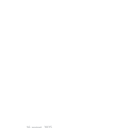
16 august, 2025