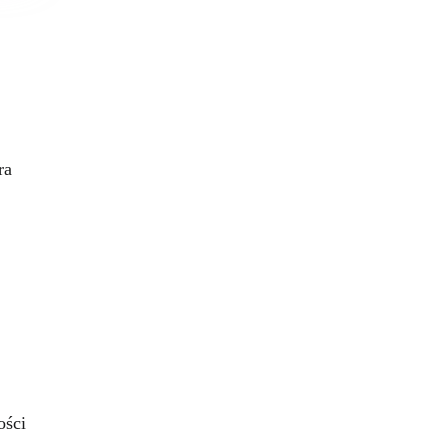
ra
ości