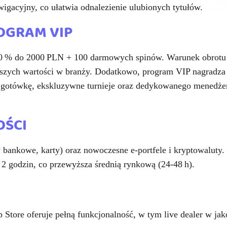
gacyjny, co ułatwia odnalezienie ulubionych tytułów.
ROGRAM VIP
200 % do 2000 PLN + 100 darmowych spinów. Warunek obrotu
niższych wartości w branży. Dodatkowo, program VIP nagradza
 gotówkę, ekskluzywne turnieje oraz dedykowanego menedże
OŚCI
 bankowe, karty) oraz nowoczesne e‑portfele i kryptowaluty.
 2 godzin, co przewyższa średnią rynkową (24‑48 h).
Store oferuje pełną funkcjonalność, w tym live dealer w jak