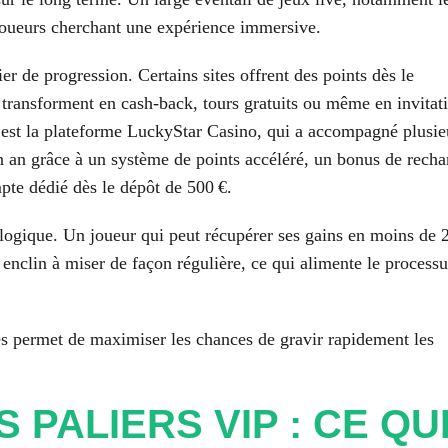
es joueurs cherchant une expérience immersive.
r de progression. Certains sites offrent des points dès le
e transforment en cash‑back, tours gratuits ou même en invitat
est la plateforme LuckyStar Casino, qui a accompagné plusie
 an grâce à un système de points accéléré, un bonus de recha
te dédié dès le dépôt de 500 €.
hologique. Un joueur qui peut récupérer ses gains en moins de 
 enclin à miser de façon régulière, ce qui alimente le processu
res permet de maximiser les chances de gravir rapidement les
 PALIERS VIP : CE QU