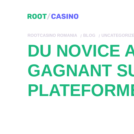
ROOTCASINO ROMANIA
BLOG
UNCATEGORIZ
DU NOVICE A
GAGNANT SU
PLATEFORME