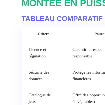
MONTÉE EN PUIS
TABLEAU COMPARATIF 
Critère
Pourqu
Licence et
Garantit le respect
régulation
responsable
Sécurité des
Protège les informa
données
financières
Catalogue de
Offre des opportuni
jeux
élevé, tables)