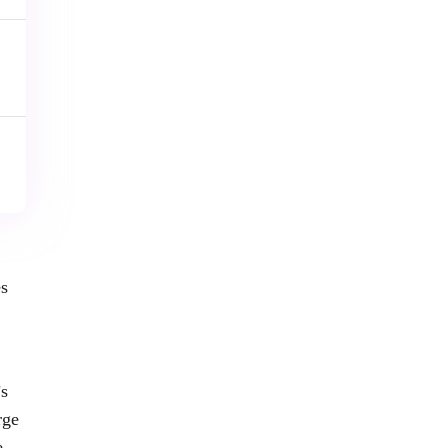
es
’s
rge
e