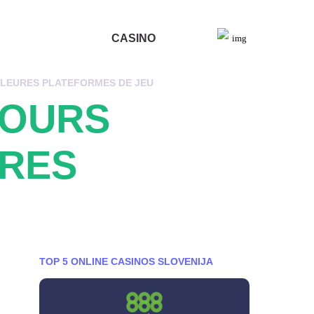
CASINO
CASINO CU ROTIRI
ILLEURES PLATEFORMES DE JEU
GRATUITE
COURS
CASINO CU CARD DE
CREDIT
URES
CASINO PE BANI
REALI
CAZINOURI NOI
ONLINE
TOP 5 ONLINE CASINOS SLOVENIJA