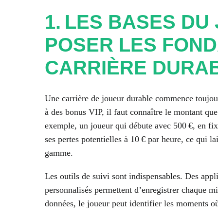
1. LES BASES DU
POSER LES FOND
CARRIÈRE DURA
Une carrière de joueur durable commence toujou
à des bonus VIP, il faut connaître le montant que
exemple, un joueur qui débute avec 500 €, en fix
ses pertes potentielles à 10 € par heure, ce qui l
gamme.
Les outils de suivi sont indispensables. Des ap
personnalisés permettent d’enregistrer chaque mis
données, le joueur peut identifier les moments où