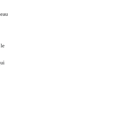
leau
 le
qui