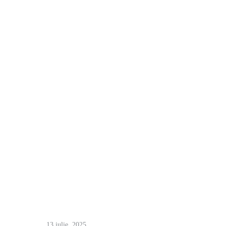
13 iulie, 2025