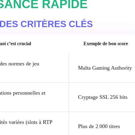
SANCE RAPIDE
DES CRITÈRES CLÉS
oi c’est crucial
Exemple de bon score
 des normes de jeu
Malta Gaming Authority
tions personnelles et
Cryptage SSL 256 bits
tés variées (slots à RTP
Plus de 2 000 titres