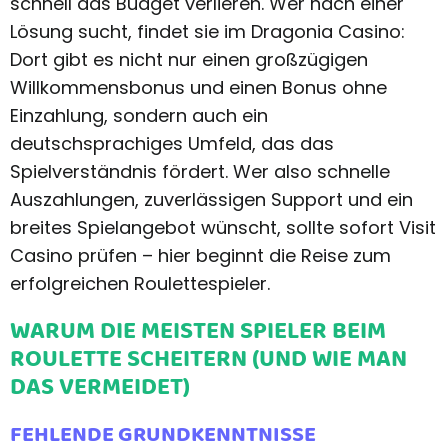
schnell das Budget verlieren. Wer nach einer
Lösung sucht, findet sie im Dragonia Casino:
Dort gibt es nicht nur einen großzügigen
Willkommensbonus und einen Bonus ohne
Einzahlung, sondern auch ein
deutschsprachiges Umfeld, das das
Spielverständnis fördert. Wer also schnelle
Auszahlungen, zuverlässigen Support und ein
breites Spielangebot wünscht, sollte sofort Visit
Casino prüfen – hier beginnt die Reise zum
erfolgreichen Roulettespieler.
WARUM DIE MEISTEN SPIELER BEIM
ROULETTE SCHEITERN (UND WIE MAN
DAS VERMEIDET)
FEHLENDE GRUNDKENNTNISSE