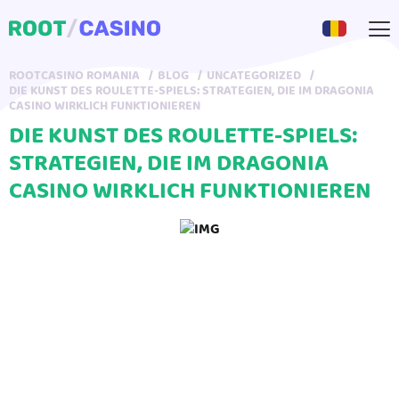
ROOTCASINO ROMANIA
BLOG
UNCATEGORIZED
DIE KUNST DES ROULETTE‑SPIELS: STRATEGIEN, DIE IM DRAGONIA
CASINO WIRKLICH FUNKTIONIEREN
DIE KUNST DES ROULETTE‑SPIELS:
STRATEGIEN, DIE IM DRAGONIA
CASINO WIRKLICH FUNKTIONIEREN