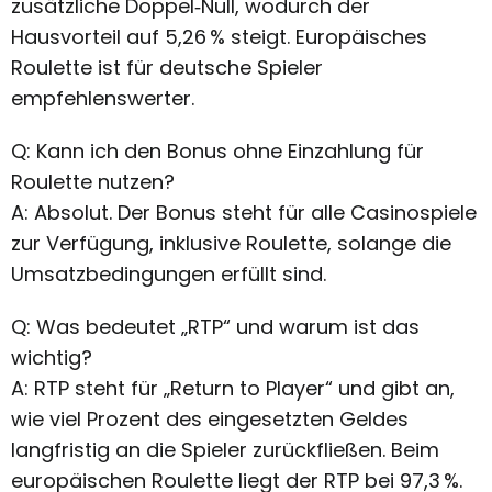
zusätzliche Doppel‑Null, wodurch der
Hausvorteil auf 5,26 % steigt. Europäisches
Roulette ist für deutsche Spieler
empfehlenswerter.
Q: Kann ich den Bonus ohne Einzahlung für
Roulette nutzen?
A: Absolut. Der Bonus steht für alle Casinospiele
zur Verfügung, inklusive Roulette, solange die
Umsatzbedingungen erfüllt sind.
Q: Was bedeutet „RTP“ und warum ist das
wichtig?
A: RTP steht für „Return to Player“ und gibt an,
wie viel Prozent des eingesetzten Geldes
langfristig an die Spieler zurückfließen. Beim
europäischen Roulette liegt der RTP bei 97,3 %.