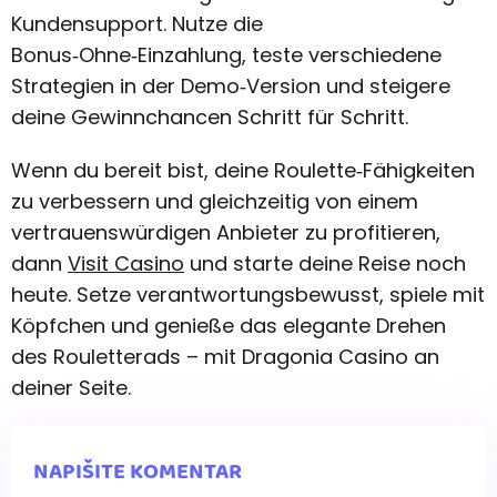
Kundensupport. Nutze die
Bonus‑Ohne‑Einzahlung, teste verschiedene
Strategien in der Demo‑Version und steigere
deine Gewinnchancen Schritt für Schritt.
Wenn du bereit bist, deine Roulette‑Fähigkeiten
zu verbessern und gleichzeitig von einem
vertrauenswürdigen Anbieter zu profitieren,
dann
Visit Casino
und starte deine Reise noch
heute. Setze verantwortungsbewusst, spiele mit
Köpfchen und genieße das elegante Drehen
des Rouletterads – mit Dragonia Casino an
deiner Seite.
NAPIŠITE KOMENTAR