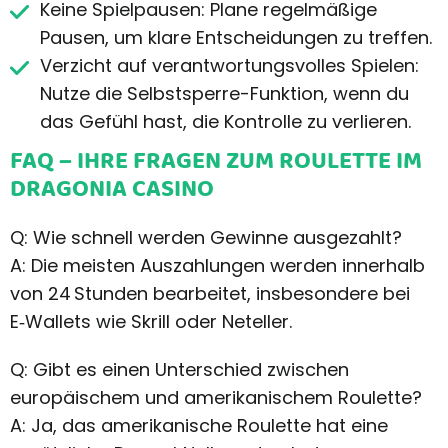
Keine Spielpausen: Plane regelmäßige
Pausen, um klare Entscheidungen zu treffen.
Verzicht auf verantwortungsvolles Spielen:
Nutze die Selbstsperre-Funktion, wenn du
das Gefühl hast, die Kontrolle zu verlieren.
FAQ – IHRE FRAGEN ZUM ROULETTE IM
DRAGONIA CASINO
Q: Wie schnell werden Gewinne ausgezahlt?
A: Die meisten Auszahlungen werden innerhalb
von 24 Stunden bearbeitet, insbesondere bei
E‑Wallets wie Skrill oder Neteller.
Q: Gibt es einen Unterschied zwischen
europäischem und amerikanischem Roulette?
A: Ja, das amerikanische Roulette hat eine