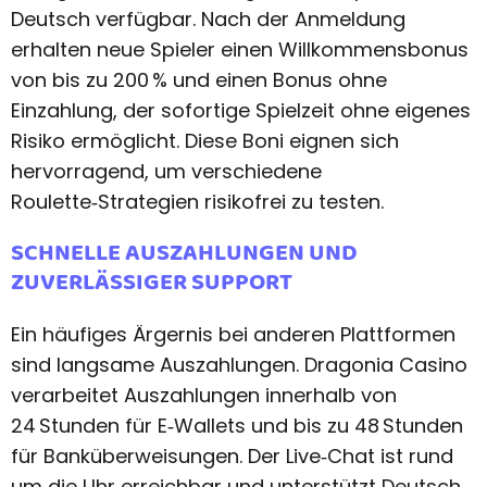
Deutsch verfügbar. Nach der Anmeldung
erhalten neue Spieler einen Willkommensbonus
von bis zu 200 % und einen Bonus ohne
Einzahlung, der sofortige Spielzeit ohne eigenes
Risiko ermöglicht. Diese Boni eignen sich
hervorragend, um verschiedene
Roulette‑Strategien risikofrei zu testen.
SCHNELLE AUSZAHLUNGEN UND
ZUVERLÄSSIGER SUPPORT
Ein häufiges Ärgernis bei anderen Plattformen
sind langsame Auszahlungen. Dragonia Casino
verarbeitet Auszahlungen innerhalb von
24 Stunden für E‑Wallets und bis zu 48 Stunden
für Banküberweisungen. Der Live‑Chat ist rund
um die Uhr erreichbar und unterstützt Deutsch,