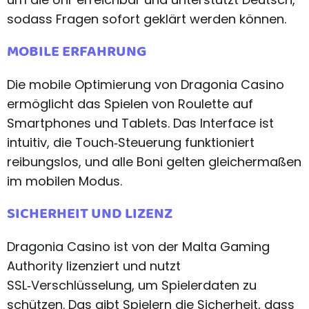
sodass Fragen sofort geklärt werden können.
MOBILE ERFAHRUNG
Die mobile Optimierung von Dragonia Casino
ermöglicht das Spielen von Roulette auf
Smartphones und Tablets. Das Interface ist
intuitiv, die Touch‑Steuerung funktioniert
reibungslos, und alle Boni gelten gleichermaßen
im mobilen Modus.
SICHERHEIT UND LIZENZ
Dragonia Casino ist von der Malta Gaming
Authority lizenziert und nutzt
SSL‑Verschlüsselung, um Spielerdaten zu
schützen. Das gibt Spielern die Sicherheit, dass