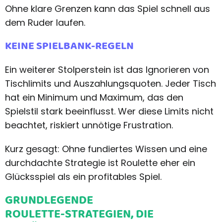
Ohne klare Grenzen kann das Spiel schnell aus
dem Ruder laufen.
KEINE SPIELBANK‑REGELN
Ein weiterer Stolperstein ist das Ignorieren von
Tischlimits und Auszahlungsquoten. Jeder Tisch
hat ein Minimum und Maximum, das den
Spielstil stark beeinflusst. Wer diese Limits nicht
beachtet, riskiert unnötige Frustration.
Kurz gesagt: Ohne fundiertes Wissen und eine
durchdachte Strategie ist Roulette eher ein
Glücksspiel als ein profitables Spiel.
GRUNDLEGENDE
ROULETTE‑STRATEGIEN, DIE