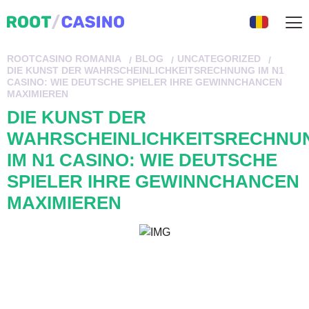
ROOTCASINO ROMANIA
BLOG
UNCATEGORIZED
DIE KUNST DER WAHRSCHEINLICHKEITSRECHNUNG IM N1
CASINO: WIE DEUTSCHE SPIELER IHRE GEWINNCHANCEN
MAXIMIEREN
DIE KUNST DER
WAHRSCHEINLICHKEITSRECHNU
IM N1 CASINO: WIE DEUTSCHE
SPIELER IHRE GEWINNCHANCEN
MAXIMIEREN