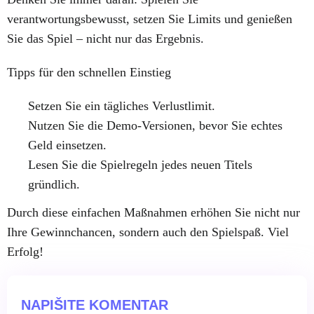
verantwortungsbewusst, setzen Sie Limits und genießen
Sie das Spiel – nicht nur das Ergebnis.
Tipps für den schnellen Einstieg
Setzen Sie ein tägliches Verlustlimit.
Nutzen Sie die Demo‑Versionen, bevor Sie echtes
Geld einsetzen.
Lesen Sie die Spielregeln jedes neuen Titels
gründlich.
Durch diese einfachen Maßnahmen erhöhen Sie nicht nur
Ihre Gewinnchancen, sondern auch den Spielspaß. Viel
Erfolg!
NAPIŠITE KOMENTAR