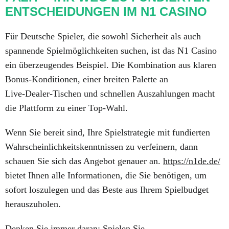
ENTSCHEIDUNGEN IM N1 CASINO
Für Deutsche Spieler, die sowohl Sicherheit als auch
spannende Spielmöglichkeiten suchen, ist das N1 Casino
ein überzeugendes Beispiel. Die Kombination aus klaren
Bonus‑Konditionen, einer breiten Palette an
Live‑Dealer‑Tischen und schnellen Auszahlungen macht
die Plattform zu einer Top‑Wahl.
Wenn Sie bereit sind, Ihre Spielstrategie mit fundierten
Wahrscheinlichkeitskenntnissen zu verfeinern, dann
schauen Sie sich das Angebot genauer an.
https://n1de.de/
bietet Ihnen alle Informationen, die Sie benötigen, um
sofort loszulegen und das Beste aus Ihrem Spielbudget
herauszuholen.
Denken Sie immer daran: Spielen Sie