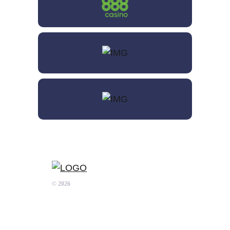
© 2026