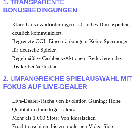
1. TRANSPARENTE
BONUSBEDINGUNGEN
Klare Umsatzanforderungen: 30‑faches Durchspielen,
deutlich kommuniziert.
Begrenzte GGL‑Einschränkungen: Keine Sperrungen
für deutsche Spieler.
Regelmäßige Cashback‑Aktionen: Reduzieren das
Risiko bei Verlusten.
2. UMFANGREICHE SPIELAUSWAHL MIT
FOKUS AUF LIVE‑DEALER
Live‑Dealer‑Tische von Evolution Gaming: Hohe
Qualität und niedrige Latenz.
Mehr als 1.000 Slots: Von klassischen
Fruchtmaschinen bis zu modernen Video‑Slots.