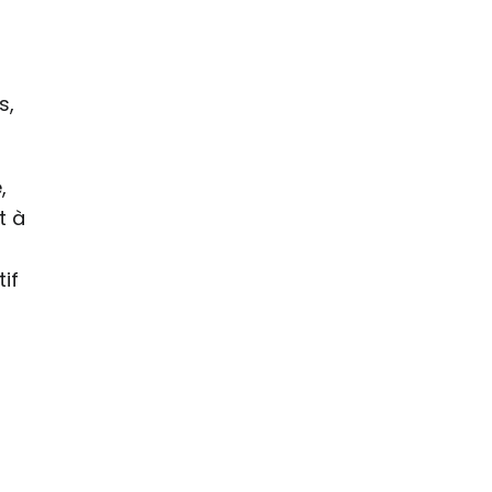
s,
,
t à
if