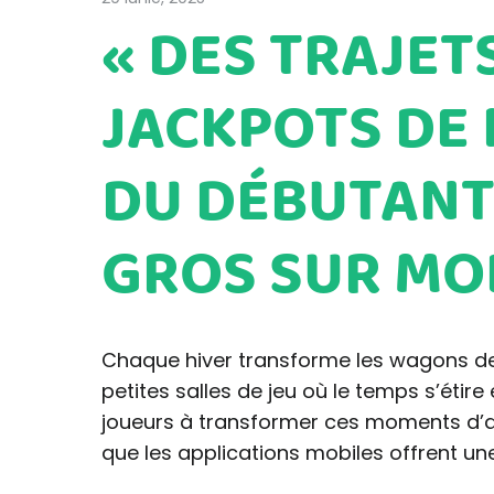
« DES TRAJET
JACKPOTS DE 
DU DÉBUTANT
GROS SUR MOB
Chaque hiver transforme les wagons de 
petites salles de jeu où le temps s’étire
joueurs à transformer ces moments d’at
que les applications mobiles offrent une