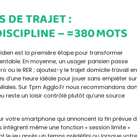
 DE TRAJET :
ISCIPLINE – ≈ 380 MOTS
ien est la première étape pour transformer
entable. En moyenne, un usager parisien passe
 ou le RER ; ajoutez-y le trajet domicile‑travail en
ès d’une heure idéale pour jouer sans empiéter sur
amiliales. Sur Tpm Agglo.Fr nous recommandons do
jeu reste un loisir contrôlé plutôt qu’une source
ur votre smartphone qui annoncent la fin prévue 
 intègrent même une fonction « session limite »
le jeu après un temps prédéfini ou lorsque votr