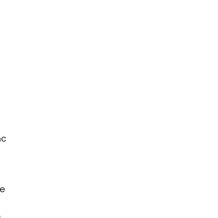
nc
de
e