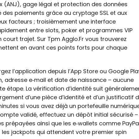
eux (ANJ), gage légal et protection des données
é des paiements grâce au cryptage SSL et aux
deux facteurs ; troisièmement une interface
pidement entre slots, poker et programmes VIP
 court trajet. Sur Tpm Agglo.Fr vous trouverez
mettent en avant ces points forts pour chaque
gez l’application depuis l’App Store ou Google Pla
, adresse e‑mail et date de naissance – aucune
étape. La vérification d’identité suit généraleme
ement d’une pièce d’identité et d’un justificatif 
inutes si vous avez déjà un portefeuille numériqu
ompte validé, effectuez un dépôt initial sécurisé –
es prépayées ainsi que les e‑wallets comme PayPa
er les jackpots qui attendent votre premier spin