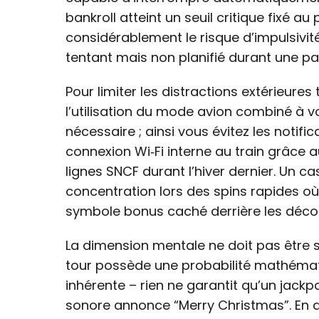
bankroll atteint un seuil critique fixé a
considérablement le risque d’impulsivité
tentant mais non planifié durant une pa
Pour limiter les distractions extérieure
l’utilisation du mode avion combiné à vo
nécessaire ; ainsi vous évitez les notifi
connexion Wi‑Fi interne au train grâce 
lignes SNCF durant l’hiver dernier. Un c
concentration lors des spins rapides 
symbole bonus caché derrière les décora
La dimension mentale ne doit pas être s
tour possède une probabilité mathématiq
inhérente – rien ne garantit qu’un jack
sonore annonce “Merry Christmas”. En a