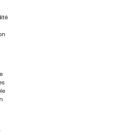
ité
on
le
es
le
on
e