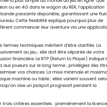
rée la plus simple au monde du jeu en ligne. Que
lon ou en 4G dans le wagon du RER, l’application
ande passante disponible, garantissant une fluid
reau. Cette flexibilité explique pourquoi plus de
fèrent commencer leur aventure via une applicati
 termes techniques méritent d’être clarifiés. La
lusivement au jeu ; elle doit être séparée de votre
sion financière. Le RTP (Return to Player) indique 
ux joueurs sur le long terme ; privilégiez des titr
aximiser vos chances. La mise minimale et maxima
haque machine ou table ; elles varient souvent sel
 lorsqu’on vise un jackpot progressif pendant la
 trois critères essentiels : premièrement la licenc