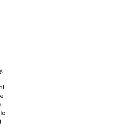
y,
nt
de
e
 la
l