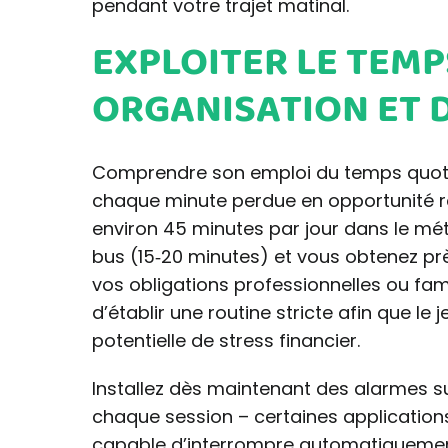
pendant votre trajet matinal.
EXPLOITER LE TEMPS
ORGANISATION ET D
Comprendre son emploi du temps quotid
chaque minute perdue en opportunité r
environ 45 minutes par jour dans le métro
bus (15‑20 minutes) et vous obtenez pr
vos obligations professionnelles ou f
d’établir une routine stricte afin que le 
potentielle de stress financier.
Installez dès maintenant des alarmes s
chaque session – certaines applications
capable d’interrompre automatiquement 