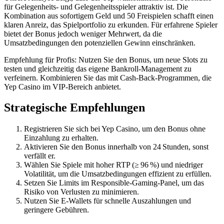
für Gelegenheits‑ und Gelegenheitsspieler attraktiv ist. Die
Kombination aus sofortigem Geld und 50 Freispielen schafft einen
klaren Anreiz, das Spielportfolio zu erkunden. Für erfahrene Spieler
bietet der Bonus jedoch weniger Mehrwert, da die
Umsatzbedingungen den potenziellen Gewinn einschränken.
Empfehlung für Profis: Nutzen Sie den Bonus, um neue Slots zu
testen und gleichzeitig das eigene Bankroll‑Management zu
verfeinern. Kombinieren Sie das mit Cash‑Back‑Programmen, die
Yep Casino im VIP‑Bereich anbietet.
Strategische Empfehlungen
Registrieren Sie sich bei Yep Casino, um den Bonus ohne
Einzahlung zu erhalten.
Aktivieren Sie den Bonus innerhalb von 24 Stunden, sonst
verfällt er.
Wählen Sie Spiele mit hoher RTP (≥ 96 %) und niedriger
Volatilität, um die Umsatzbedingungen effizient zu erfüllen.
Setzen Sie Limits im Responsible‑Gaming‑Panel, um das
Risiko von Verlusten zu minimieren.
Nutzen Sie E‑Wallets für schnelle Auszahlungen und
geringere Gebühren.