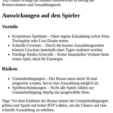
Yep Casino schlägt die meisten Mitbewerber in Bezug auf
Bonusvolumen und Auszahlungszeit.
Auswirkungen auf den Spieler
Vorteile
Kostenloser Spielstart – Ohne eigene Einzahlung sofort Slots,
Tischspiele oder Live‑Dealer testen.
Schnelle Gewinne – Durch die kurzen Auszahlungszeiten
können Gewinne innerhalb eines Tages realisiert werden.
Niedrige Risiko‑Schwelle – Keine finanziellen Verluste beim
ersten Spiel, ideal für Einsteiger.
Risiken
Umsatzbedingungen – Der Bonus muss meist 30‑mal
umgesetzt werden, bevor eine Auszahlung möglich ist.
Spielbeschränkungen – Nicht alle Spiele zählen zur
Umsatzbedingung; häufig nur ausgewählte Slots.
Tipp: Vor dem Einlösen des Bonus immer die Umsatzbedingungen
prüfen und Spiele mit hoher RTP wählen, um die Chance auf eine
schnelle Auszahlung zu erhöhen.