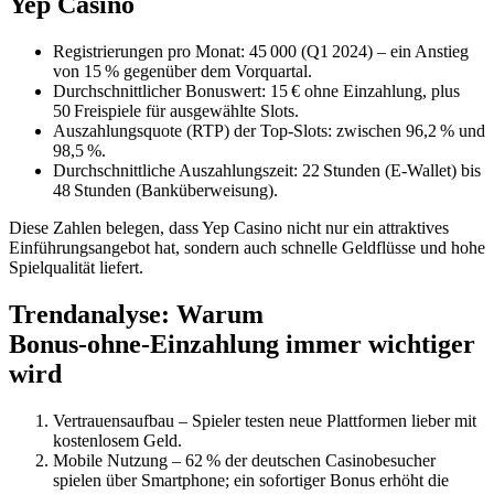
Yep Casino
Registrierungen pro Monat: 45 000 (Q1 2024) – ein Anstieg
von 15 % gegenüber dem Vorquartal.
Durchschnittlicher Bonuswert: 15 € ohne Einzahlung, plus
50 Freispiele für ausgewählte Slots.
Auszahlungsquote (RTP) der Top‑Slots: zwischen 96,2 % und
98,5 %.
Durchschnittliche Auszahlungszeit: 22 Stunden (E‑Wallet) bis
48 Stunden (Banküberweisung).
Diese Zahlen belegen, dass Yep Casino nicht nur ein attraktives
Einführungsangebot hat, sondern auch schnelle Geldflüsse und hohe
Spielqualität liefert.
Trendanalyse: Warum
Bonus‑ohne‑Einzahlung immer wichtiger
wird
Vertrauensaufbau – Spieler testen neue Plattformen lieber mit
kostenlosem Geld.
Mobile Nutzung – 62 % der deutschen Casinobesucher
spielen über Smartphone; ein sofortiger Bonus erhöht die