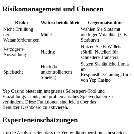
Risikomanagement und Chancen
Risiko
Wahrscheinlichkeit
Gegenmaßnahme
Nicht‑Erfüllung
Wählen Sie Slots mit
der
Mittel
niedriger Volatilität (z. B.
Wettanforderungen
Starburst)
Nutzen Sie E‑Wallets
Verzögerte
Niedrig
(Skrill, Neteller) für
Auszahlung
schnellere Transfers
Setzen Sie tägliche Limits
Hoch (bei
im
Spielsucht
unkontrolliertem
Responsible‑Gaming‑Tool
Spielen)
von Yep Casino
Yep Casino bietet ein integriertes Selbstsperr‑Tool und
Einzahlungs‑Limits, um problematisches Spielverhalten zu
verhindern. Diese Funktionen sind leicht über das
Benutzer‑Dashboard zu aktivieren.
Experteneinschätzungen
Unsere Analyse zeigt, dass der Yep willkommensbonus besonders