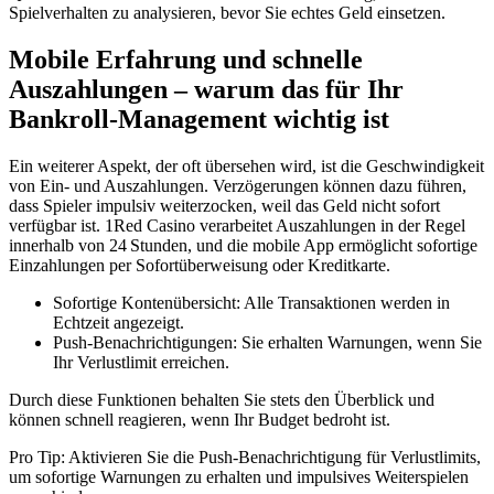
Spielverhalten zu analysieren, bevor Sie echtes Geld einsetzen.
Mobile Erfahrung und schnelle
Auszahlungen – warum das für Ihr
Bankroll‑Management wichtig ist
Ein weiterer Aspekt, der oft übersehen wird, ist die Geschwindigkeit
von Ein- und Auszahlungen. Verzögerungen können dazu führen,
dass Spieler impulsiv weiterzocken, weil das Geld nicht sofort
verfügbar ist. 1Red Casino verarbeitet Auszahlungen in der Regel
innerhalb von 24 Stunden, und die mobile App ermöglicht sofortige
Einzahlungen per Sofortüberweisung oder Kreditkarte.
Sofortige Kontenübersicht: Alle Transaktionen werden in
Echtzeit angezeigt.
Push‑Benachrichtigungen: Sie erhalten Warnungen, wenn Sie
Ihr Verlustlimit erreichen.
Durch diese Funktionen behalten Sie stets den Überblick und
können schnell reagieren, wenn Ihr Budget bedroht ist.
Pro Tip: Aktivieren Sie die Push‑Benachrichtigung für Verlustlimits,
um sofortige Warnungen zu erhalten und impulsives Weiterspielen