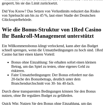
gesperrt, bis sie das Limit zurücksetzt.
Did You Know? Das Setzen von Verlustlimits reduziert das Risiko
von Spielsucht um bis zu 45 %, laut einer Studie der Deutschen
Glücksspielbehörde.
Wie die Bonus‑Struktur von 1Red Casino
Ihr Bankroll‑Management unterstützt
Ein Willkommensbonus klingt verlockend, kann aber das Budget
schnell sprengen, wenn die Umsatzbedingungen zu hoch sind. 1Red
Casino hat hier einen klaren Vorteil:
Bonus ohne Einzahlung: Sie erhalten sofort einen kleinen
Betrag, um das Spiel zu testen, ohne eigenes Geld zu
riskieren.
Faire Umsatzbedingungen: Der Bonus erfordert nur das
20‑fache des Bonusbetrags, deutlich unter dem
Branchendurchschnitt von 30‑ bis 40‑fach.
Durch diese transparenten Bedingungen können Sie den Bonus
nutzen, ohne Ihr reguläres Budget zu gefährden.
Quick Win: Nutzen Sie den Bonus ohne Einzahlung, um das