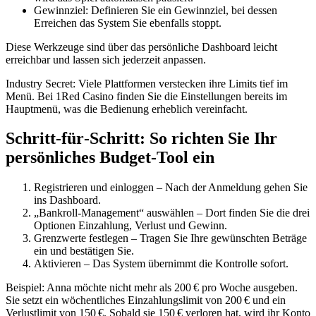
Gewinnziel: Definieren Sie ein Gewinnziel, bei dessen
Erreichen das System Sie ebenfalls stoppt.
Diese Werkzeuge sind über das persönliche Dashboard leicht
erreichbar und lassen sich jederzeit anpassen.
Industry Secret: Viele Plattformen verstecken ihre Limits tief im
Menü. Bei 1Red Casino finden Sie die Einstellungen bereits im
Hauptmenü, was die Bedienung erheblich vereinfacht.
Schritt‑für‑Schritt: So richten Sie Ihr
persönliches Budget‑Tool ein
Registrieren und einloggen – Nach der Anmeldung gehen Sie
ins Dashboard.
„Bankroll‑Management“ auswählen – Dort finden Sie die drei
Optionen Einzahlung, Verlust und Gewinn.
Grenzwerte festlegen – Tragen Sie Ihre gewünschten Beträge
ein und bestätigen Sie.
Aktivieren – Das System übernimmt die Kontrolle sofort.
Beispiel: Anna möchte nicht mehr als 200 € pro Woche ausgeben.
Sie setzt ein wöchentliches Einzahlungslimit von 200 € und ein
Verlustlimit von 150 €. Sobald sie 150 € verloren hat, wird ihr Konto