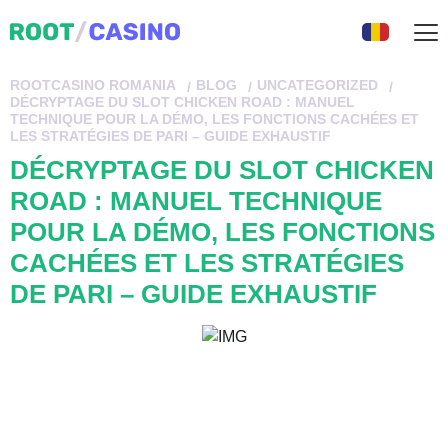
ROOTCASINO ROMANIA
BLOG
UNCATEGORIZED
DÉCRYPTAGE DU SLOT CHICKEN ROAD : MANUEL
TECHNIQUE POUR LA DÉMO, LES FONCTIONS CACHÉES ET
LES STRATÉGIES DE PARI – GUIDE EXHAUSTIF
DÉCRYPTAGE DU SLOT CHICKEN
ROAD : MANUEL TECHNIQUE
POUR LA DÉMO, LES FONCTIONS
CACHÉES ET LES STRATÉGIES
DE PARI – GUIDE EXHAUSTIF