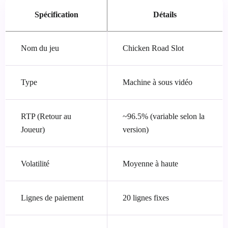
Spécification
Détails
Nom du jeu
Chicken Road Slot
Type
Machine à sous vidéo
RTP (Retour au
~96.5% (variable selon la
Joueur)
version)
Volatilité
Moyenne à haute
Lignes de paiement
20 lignes fixes