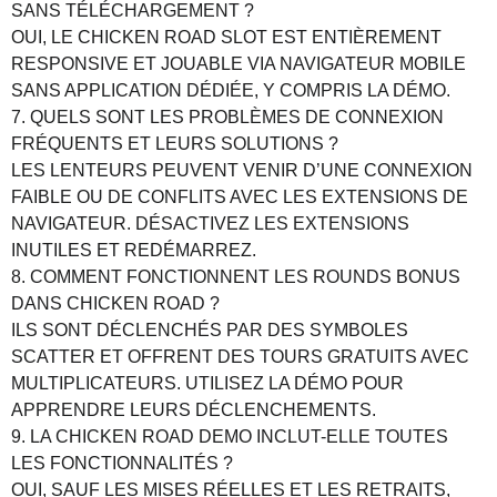
SANS TÉLÉCHARGEMENT ?
OUI, LE CHICKEN ROAD SLOT EST ENTIÈREMENT
RESPONSIVE ET JOUABLE VIA NAVIGATEUR MOBILE
SANS APPLICATION DÉDIÉE, Y COMPRIS LA DÉMO.
7. QUELS SONT LES PROBLÈMES DE CONNEXION
FRÉQUENTS ET LEURS SOLUTIONS ?
LES LENTEURS PEUVENT VENIR D’UNE CONNEXION
FAIBLE OU DE CONFLITS AVEC LES EXTENSIONS DE
NAVIGATEUR. DÉSACTIVEZ LES EXTENSIONS
INUTILES ET REDÉMARREZ.
8. COMMENT FONCTIONNENT LES ROUNDS BONUS
DANS CHICKEN ROAD ?
ILS SONT DÉCLENCHÉS PAR DES SYMBOLES
SCATTER ET OFFRENT DES TOURS GRATUITS AVEC
MULTIPLICATEURS. UTILISEZ LA DÉMO POUR
APPRENDRE LEURS DÉCLENCHEMENTS.
9. LA CHICKEN ROAD DEMO INCLUT-ELLE TOUTES
LES FONCTIONNALITÉS ?
OUI, SAUF LES MISES RÉELLES ET LES RETRAITS,