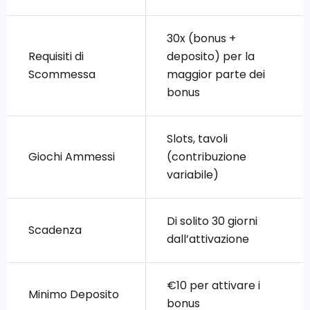
30x (bonus +
Requisiti di
deposito) per la
Scommessa
maggior parte dei
bonus
Slots, tavoli
Giochi Ammessi
(contribuzione
variabile)
Di solito 30 giorni
Scadenza
dall’attivazione
€10 per attivare i
Minimo Deposito
bonus