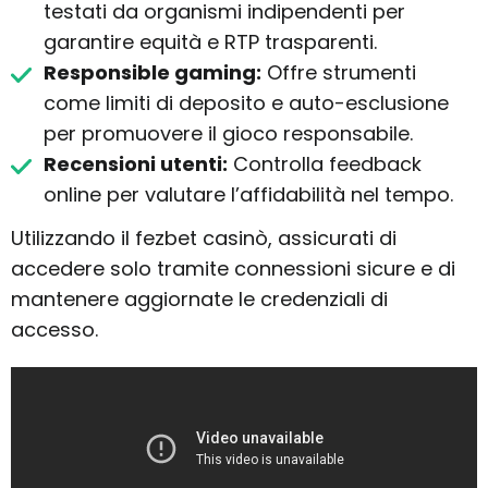
testati da organismi indipendenti per
garantire equità e RTP trasparenti.
Responsible gaming:
Offre strumenti
come limiti di deposito e auto-esclusione
per promuovere il gioco responsabile.
Recensioni utenti:
Controlla feedback
online per valutare l’affidabilità nel tempo.
Utilizzando il fezbet casinò, assicurati di
accedere solo tramite connessioni sicure e di
mantenere aggiornate le credenziali di
accesso.