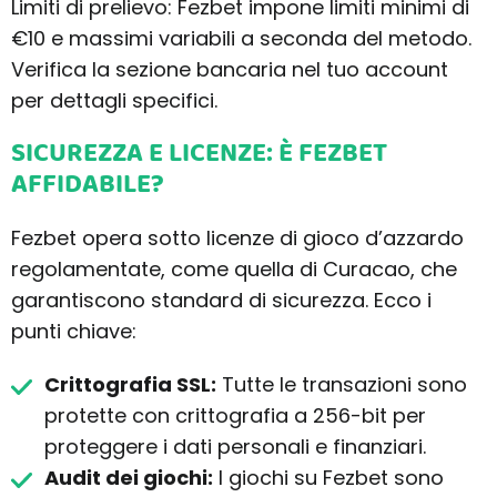
Limiti di prelievo: Fezbet impone limiti minimi di
€10 e massimi variabili a seconda del metodo.
Verifica la sezione bancaria nel tuo account
per dettagli specifici.
SICUREZZA E LICENZE: È FEZBET
AFFIDABILE?
Fezbet opera sotto licenze di gioco d’azzardo
regolamentate, come quella di Curacao, che
garantiscono standard di sicurezza. Ecco i
punti chiave:
Crittografia SSL:
Tutte le transazioni sono
protette con crittografia a 256-bit per
proteggere i dati personali e finanziari.
Audit dei giochi:
I giochi su Fezbet sono