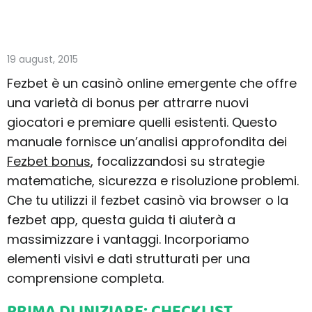
19 august, 2015
Fezbet è un casinò online emergente che offre
una varietà di bonus per attrarre nuovi
giocatori e premiare quelli esistenti. Questo
manuale fornisce un’analisi approfondita dei
Fezbet bonus
, focalizzandosi su strategie
matematiche, sicurezza e risoluzione problemi.
Che tu utilizzi il fezbet casinò via browser o la
fezbet app, questa guida ti aiuterà a
massimizzare i vantaggi. Incorporiamo
elementi visivi e dati strutturati per una
comprensione completa.
PRIMA DI INIZIARE: CHECKLIST