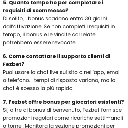
5. Quanto tempo ho per completare i
requisiti di scommessa?
Di solito, i bonus scadono entro 30 giorni
dall’attivazione. Se non completi i requisiti in
tempo, il bonus e le vincite correlate
potrebbero essere revocate.
6. Come contattare il supporto clienti di
Fezbet?
Puoi usare la chat live sul sito o nell’app, email
o telefono. I tempi di risposta variano, ma la
chat è spesso la più rapida.
7. Fezbet offre bonus per giocatori esistenti?
Sì, oltre ai bonus di benvenuto, Fezbet fornisce
promozioni regolari come ricariche settimanali
o tornei. Monitora la sezione promozioni per