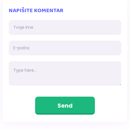
NAPIŠITE KOMENTAR
Send