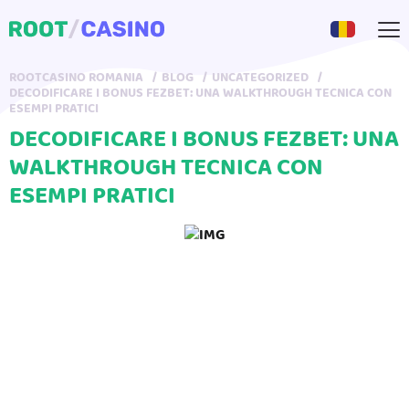
ROOTCASINO ROMANIA
BLOG
UNCATEGORIZED
DECODIFICARE I BONUS FEZBET: UNA WALKTHROUGH TECNICA CON
ESEMPI PRATICI
DECODIFICARE I BONUS FEZBET: UNA
WALKTHROUGH TECNICA CON
ESEMPI PRATICI