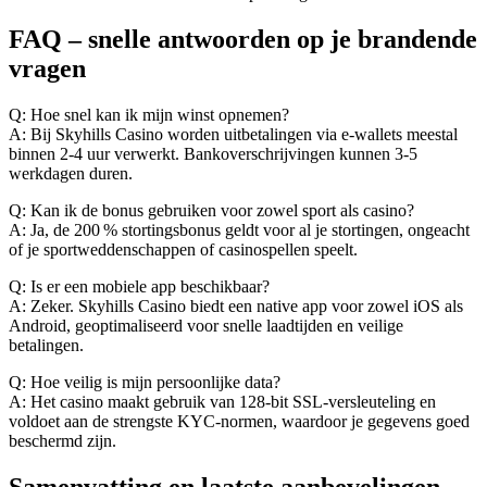
FAQ – snelle antwoorden op je brandende
vragen
Q: Hoe snel kan ik mijn winst opnemen?
A: Bij Skyhills Casino worden uitbetalingen via e‑wallets meestal
binnen 2‑4 uur verwerkt. Bankoverschrijvingen kunnen 3‑5
werkdagen duren.
Q: Kan ik de bonus gebruiken voor zowel sport als casino?
A: Ja, de 200 % stortingsbonus geldt voor al je stortingen, ongeacht
of je sportweddenschappen of casinospellen speelt.
Q: Is er een mobiele app beschikbaar?
A: Zeker. Skyhills Casino biedt een native app voor zowel iOS als
Android, geoptimaliseerd voor snelle laadtijden en veilige
betalingen.
Q: Hoe veilig is mijn persoonlijke data?
A: Het casino maakt gebruik van 128‑bit SSL‑versleuteling en
voldoet aan de strengste KYC‑normen, waardoor je gegevens goed
beschermd zijn.
Samenvatting en laatste aanbevelingen