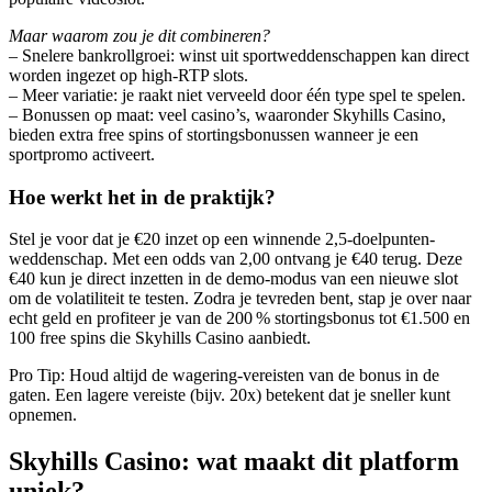
Maar waarom zou je dit combineren?
– Snelere bankrollgroei: winst uit sportweddenschappen kan direct
worden ingezet op high‑RTP slots.
– Meer variatie: je raakt niet verveeld door één type spel te spelen.
– Bonussen op maat: veel casino’s, waaronder Skyhills Casino,
bieden extra free spins of stortingsbonussen wanneer je een
sportpromo activeert.
Hoe werkt het in de praktijk?
Stel je voor dat je €20 inzet op een winnende 2,5‑doelpunten-
weddenschap. Met een odds van 2,00 ontvang je €40 terug. Deze
€40 kun je direct inzetten in de demo‑modus van een nieuwe slot
om de volatiliteit te testen. Zodra je tevreden bent, stap je over naar
echt geld en profiteer je van de 200 % stortingsbonus tot €1.500 en
100 free spins die Skyhills Casino aanbiedt.
Pro Tip: Houd altijd de wagering‑vereisten van de bonus in de
gaten. Een lagere vereiste (bijv. 20x) betekent dat je sneller kunt
opnemen.
Skyhills Casino: wat maakt dit platform
uniek?