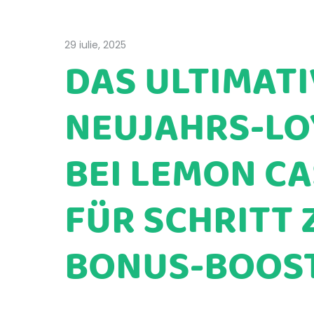
29 iulie, 2025
DAS ULTIMATI
NEUJAHRS‑L
BEI LEMON CA
FÜR SCHRITT
BONUS‑BOOS