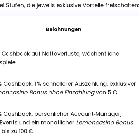
tufen, die jeweils exklusive Vorteile freischalten
Belohnungen
% Cashback auf Nettoverluste, wöchentliche
ispiele
% Cashback, 1 % schnellerer Auszahlung, exklusiver
oncasino Bonus ohne Einzahlung
von 5 €
% Cashback, persönlicher Account‑Manager,
‑Events und ein monatlicher
Lemoncasino Bonus
 bis zu 100 €