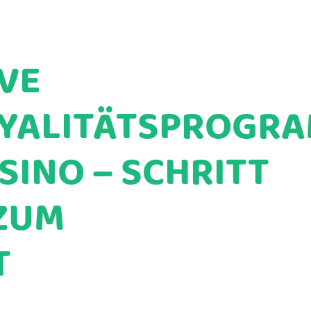
VE
OYALITÄTSPROGR
SINO – SCHRITT
 ZUM
T