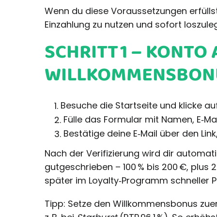
Wenn du diese Voraussetzungen erfüllst
Einzahlung zu nutzen und sofort loszule
SCHRITT 1 – KONTO
WILLKOMMENSBONU
Besuche die Startseite und klicke auf
Fülle das Formular mit Namen, E‑M
Bestätige deine E‑Mail über den Link
Nach der Verifizierung wird dir autom
gutgeschrieben – 100 % bis 200 €, plus 20
später im Loyalty‑Programm schneller 
Tipp: Setze den Willkommensbonus zuerst