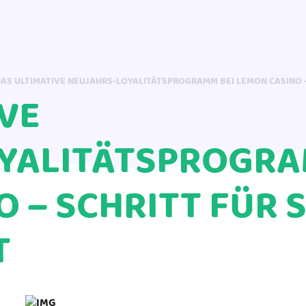
AS ULTIMATIVE NEUJAHRS‑LOYALITÄTSPROGRAMM BEI LEMON CASINO 
VE
YALITÄTSPROGRA
 – SCHRITT FÜR 
T