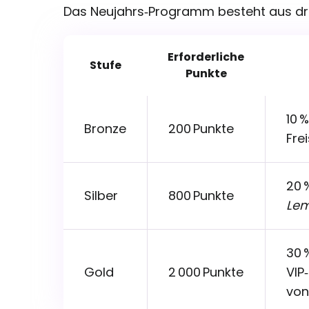
Das Neujahrs‑Programm besteht aus drei S
Erforderliche
Stufe
Punkte
10 
Bronze
200 Punkte
Fre
20 
Silber
800 Punkte
Lem
30 
Gold
2 000 Punkte
VIP
von