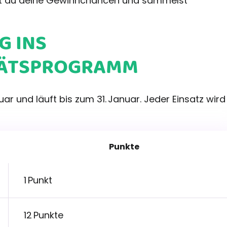
hst du deine Gewinnchancen und sammelst
G INS
TÄTSPROGRAMM
r und läuft bis zum 31. Januar. Jeder Einsatz wird
Punkte
1 Punkt
12 Punkte