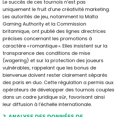
Le succès de ces tournois n’est pas
uniquement le fruit d’une créativité marketing.
Les autorités de jeu, notamment la Malta
Gaming Authority et la Commission
britannique, ont publié des lignes directrices
précises concernant les promotions à
caractère « romantique ». Elles insistent sur la
transparence des conditions de mise
(wagering) et sur la protection des joueurs
vulnérables, rappelant que les bonus de
bienvenue doivent rester clairement séparés
des paris en duo. Cette régulation a permis aux
opérateurs de développer des tournois couples
dans un cadre juridique sûr, favorisant ainsi
leur diffusion à l’échelle internationale.
2. ANALYSE DES DONNÉES DE