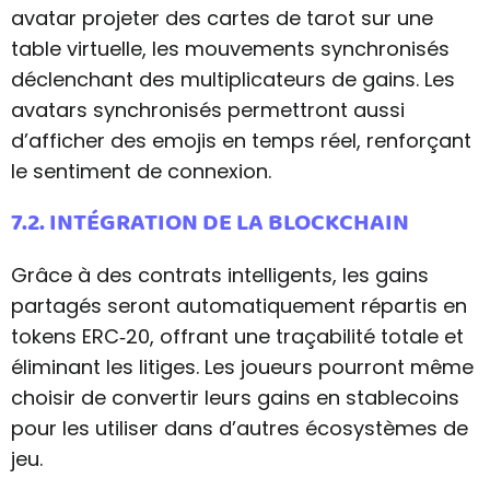
avatar projeter des cartes de tarot sur une
table virtuelle, les mouvements synchronisés
déclenchant des multiplicateurs de gains. Les
avatars synchronisés permettront aussi
d’afficher des emojis en temps réel, renforçant
le sentiment de connexion.
7.2. INTÉGRATION DE LA BLOCKCHAIN
Grâce à des contrats intelligents, les gains
partagés seront automatiquement répartis en
tokens ERC‑20, offrant une traçabilité totale et
éliminant les litiges. Les joueurs pourront même
choisir de convertir leurs gains en stablecoins
pour les utiliser dans d’autres écosystèmes de
jeu.