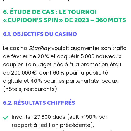
6. ÉTUDE DE CAS : LE TOURNOI
« CUPIDON’S SPIN » DE 2023 – 360 MOTS
6.1. OBJECTIFS DU CASINO
Le casino
StarPlay
voulait augmenter son trafic
de février de 20 % et acquérir 5 000 nouveaux
couples. Le budget dédié à la promotion était
de 200 000 €, dont 60 % pour la publicité
digitale et 40 % pour les partenariats locaux
(hôtels, restaurants).
6.2. RÉSULTATS CHIFFRÉS
Inscrits : 27 800 duos (soit +190 % par
rapport à l’édition précédente).