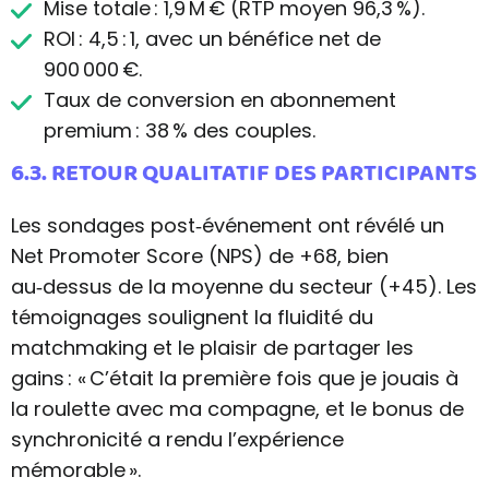
Mise totale : 1,9 M € (RTP moyen 96,3 %).
ROI : 4,5 : 1, avec un bénéfice net de
900 000 €.
Taux de conversion en abonnement
premium : 38 % des couples.
6.3. RETOUR QUALITATIF DES PARTICIPANTS
Les sondages post‑événement ont révélé un
Net Promoter Score (NPS) de +68, bien
au‑dessus de la moyenne du secteur (+45). Les
témoignages soulignent la fluidité du
matchmaking et le plaisir de partager les
gains : « C’était la première fois que je jouais à
la roulette avec ma compagne, et le bonus de
synchronicité a rendu l’expérience
mémorable ».