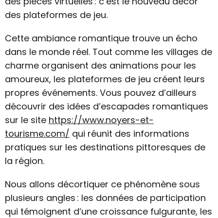
des pièces virtuelles : c’est le nouveau décor
des plateformes de jeu.
Cette ambiance romantique trouve un écho
dans le monde réel. Tout comme les villages de
charme organisent des animations pour les
amoureux, les plateformes de jeu créent leurs
propres événements. Vous pouvez d’ailleurs
découvrir des idées d’escapades romantiques
sur le site
https://www.noyers-et-
tourisme.com/
qui réunit des informations
pratiques sur les destinations pittoresques de
la région.
Nous allons décortiquer ce phénomène sous
plusieurs angles : les données de participation
qui témoignent d’une croissance fulgurante, les