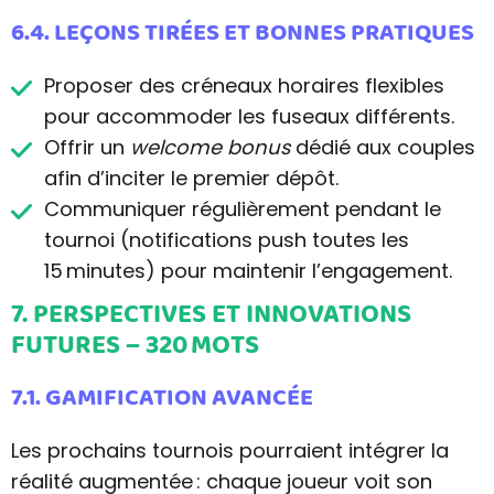
6.4. LEÇONS TIRÉES ET BONNES PRATIQUES
Proposer des créneaux horaires flexibles
pour accommoder les fuseaux différents.
Offrir un
welcome bonus
dédié aux couples
afin d’inciter le premier dépôt.
Communiquer régulièrement pendant le
tournoi (notifications push toutes les
15 minutes) pour maintenir l’engagement.
7. PERSPECTIVES ET INNOVATIONS
FUTURES – 320 MOTS
7.1. GAMIFICATION AVANCÉE
Les prochains tournois pourraient intégrer la
réalité augmentée : chaque joueur voit son