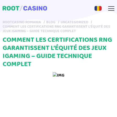
ROOTCASINO ROMANIA
BLOG
UNCATEGORIZED
COMMENT LES CERTIFICATIONS RNG GARANTISSENT L’ÉQUITÉ DES
JEUX IGAMING – GUIDE TECHNIQUE COMPLET
COMMENT LES CERTIFICATIONS RNG
GARANTISSENT L’ÉQUITÉ DES JEUX
IGAMING – GUIDE TECHNIQUE
COMPLET