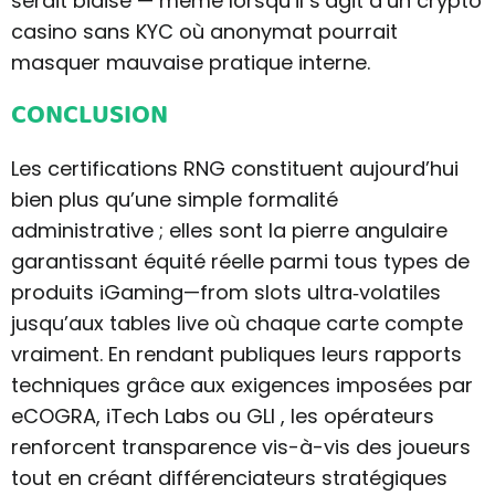
serait biaisé — même lorsqu’il s’agit d’un crypto
casino sans KYC où anonymat pourrait
masquer mauvaise pratique interne.
CONCLUSION
Les certifications RNG constituent aujourd’hui
bien plus qu’une simple formalité
administrative ; elles sont la pierre angulaire
garantissant équité réelle parmi tous types de
produits iGaming—from slots ultra‑volatiles
jusqu’aux tables live où chaque carte compte
vraiment. En rendant publiques leurs rapports
techniques grâce aux exigences imposées par
eCOGRA, iTech Labs ou GLI , les opérateurs
renforcent transparence vis-à-vis des joueurs
tout en créant différenciateurs stratégiques