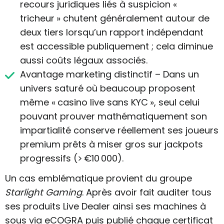
recours juridiques liés à suspicion «
tricheur » chutent généralement autour de
deux tiers lorsqu’un rapport indépendant
est accessible publiquement ; cela diminue
aussi coûts légaux associés.
Avantage marketing distinctif – Dans un
univers saturé où beaucoup proposent
même « casino live sans KYC », seul celui
pouvant prouver mathématiquement son
impartialité conserve réellement ses joueurs
premium prêts à miser gros sur jackpots
progressifs (> €10 000).
Un cas emblématique provient du groupe
Starlight Gaming
. Après avoir fait auditer tous
ses produits Live Dealer ainsi ses machines à
sous via eCOGRA puis publié chaque certificat