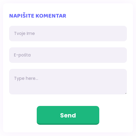
NAPIŠITE KOMENTAR
Send