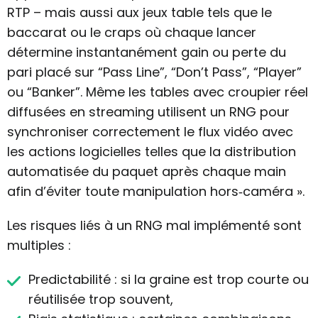
RTP – mais aussi aux jeux table tels que le
baccarat ou le craps où chaque lancer
détermine instantanément gain ou perte du
pari placé sur “Pass Line”, “Don’t Pass”, “Player”
ou “Banker”. Même les tables avec croupier réel
diffusées en streaming utilisent un RNG pour
synchroniser correctement le flux vidéo avec
les actions logicielles telles que la distribution
automatisée du paquet après chaque main
afin d’éviter toute manipulation hors‑caméra ».
Les risques liés à un RNG mal implémenté sont
multiples :
Predictabilité : si la graine est trop courte ou
réutilisée trop souvent,