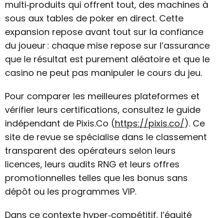
multi‑produits qui offrent tout, des machines à
sous aux tables de poker en direct. Cette
expansion repose avant tout sur la confiance
du joueur : chaque mise repose sur l’assurance
que le résultat est purement aléatoire et que le
casino ne peut pas manipuler le cours du jeu.
Pour comparer les meilleures plateformes et
vérifier leurs certifications, consultez le guide
indépendant de Pixis.Co (
https://pixis.co/
). Ce
site de revue se spécialise dans le classement
transparent des opérateurs selon leurs
licences, leurs audits RNG et leurs offres
promotionnelles telles que les bonus sans
dépôt ou les programmes VIP.
Dans ce contexte hyper‑compétitif, l’équité