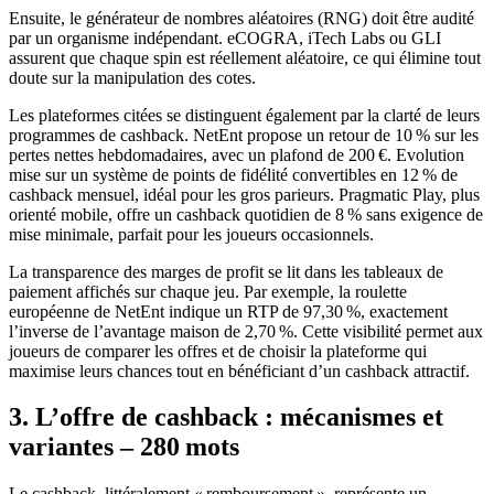
Ensuite, le générateur de nombres aléatoires (RNG) doit être audité
par un organisme indépendant. eCOGRA, iTech Labs ou GLI
assurent que chaque spin est réellement aléatoire, ce qui élimine tout
doute sur la manipulation des cotes.
Les plateformes citées se distinguent également par la clarté de leurs
programmes de cashback. NetEnt propose un retour de 10 % sur les
pertes nettes hebdomadaires, avec un plafond de 200 €. Evolution
mise sur un système de points de fidélité convertibles en 12 % de
cashback mensuel, idéal pour les gros parieurs. Pragmatic Play, plus
orienté mobile, offre un cashback quotidien de 8 % sans exigence de
mise minimale, parfait pour les joueurs occasionnels.
La transparence des marges de profit se lit dans les tableaux de
paiement affichés sur chaque jeu. Par exemple, la roulette
européenne de NetEnt indique un RTP de 97,30 %, exactement
l’inverse de l’avantage maison de 2,70 %. Cette visibilité permet aux
joueurs de comparer les offres et de choisir la plateforme qui
maximise leurs chances tout en bénéficiant d’un cashback attractif.
3. L’offre de cashback : mécanismes et
variantes – 280 mots
Le cashback, littéralement « remboursement », représente un