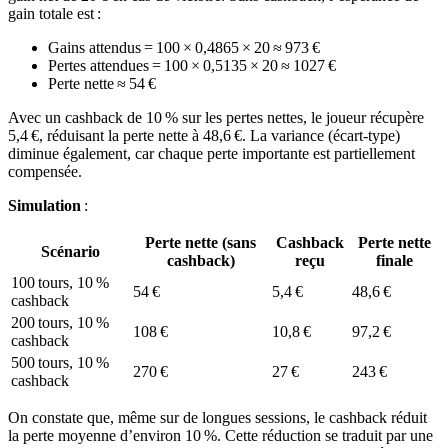
gain totale est :
Gains attendus = 100 × 0,4865 × 20 ≈ 973 €
Pertes attendues = 100 × 0,5135 × 20 ≈ 1027 €
Perte nette ≈ 54 €
Avec un cashback de 10 % sur les pertes nettes, le joueur récupère
5,4 €, réduisant la perte nette à 48,6 €. La variance (écart‑type)
diminue également, car chaque perte importante est partiellement
compensée.
Simulation
:
Perte nette (sans
Cashback
Perte nette
Scénario
cashback)
reçu
finale
100 tours, 10 %
54 €
5,4 €
48,6 €
cashback
200 tours, 10 %
108 €
10,8 €
97,2 €
cashback
500 tours, 10 %
270 €
27 €
243 €
cashback
On constate que, même sur de longues sessions, le cashback réduit
la perte moyenne d’environ 10 %. Cette réduction se traduit par une