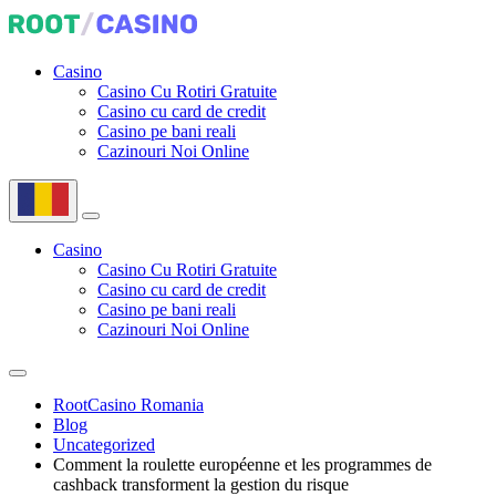
Casino
Casino Cu Rotiri Gratuite
Casino cu card de credit
Casino pe bani reali
Cazinouri Noi Online
Casino
Casino Cu Rotiri Gratuite
Casino cu card de credit
Casino pe bani reali
Cazinouri Noi Online
RootCasino Romania
Blog
Uncategorized
Comment la roulette européenne et les programmes de
cashback transforment la gestion du risque