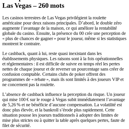
Las Vegas – 260 mots
Les casinos terrestres de Las Vegas privilégient la roulette
américaine pour deux raisons principales. D’abord, le double zéro
augmente l’avantage de la maison, ce qui améliore la rentabilité
globale du casino. Ensuite, la présence du 00 crée une perception de
« plus de chances de gagner » pour le joueur, même si les statistiques
montrent le contraire.
Le cashback, quant à lui, reste quasi inexistant dans les
établissements physiques. Les raisons sont à la fois opérationnelles
et réglementaires : il est difficile de suivre en temps réel les pertes
nettes de chaque joueur et de reverser un pourcentage sans créer de
confusion comptable. Certains clubs de poker offrent des
programmes de « rebate », mais ils sont limités à des joueurs VIP et
ne concernent pas la roulette.
L’absence de cashback influence la perception du risque. Un joueur
qui mise 100 € sur le rouge à Vegas subit immédiatement l’avantage
de 5,26 % et ne bénéficie d’aucune compensation. La volatilité est
donc plus élevée, et la bankroll s’érode plus rapidement. Cette
situation pousse les joueurs traditionnels à adopter des limites de
mise plus strictes ou à quitter la table après quelques pertes, faute de
filet de sécurité.