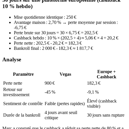
10 % hebdo)
Mise quotidienne identique : 250 €
Avantage maison : 2,70 % → perte moyenne par session :
-6,75 €
Perte brute sur 30 jours = 30 × 6,75 € = 202,5 €
Cashback hebdo : 10 % × (202,5 ÷ 4) ≈ 5,06 € × 4 = 20,2 €
Perte nette : 202,5 € - 20,2 € = 182,3 €
Bankroll final : 2 000 € - 182,3 € ≈ 1 817,7 €
Analyse
Europe +
Paramètre
Vegas
Cashback
Perte nette
900 €
182,3 €
Retour sur
-45 %
-9,1 %
investissement
Élevé (cashback
Sentiment de contrôle
Faible (pertes rapides)
visible)
4 jours avant seuil
Durée de la bankroll
30 jours sans rupture
critique
Marc a constaté que le cashback a réduit sa perte nette de 80 % et a