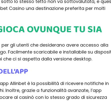
o sotto lo stesso tetto non va sottovalutata, e ques
nbet Casino una destinazione preferita per molti
 GIOCA OVUNQUE TU SIA
za per gli utenti che desiderano avere accesso alla
. Facilmente scaricabile e installabile su disposit
ni che ci si aspetta dalla versione desktop.
DELL’APP
app Allinbet è la possibilità di ricevere notifiche in
. Inoltre, grazie a funzionalità avanzate, l’app
care al casinò con lo stesso grado di sicurezza