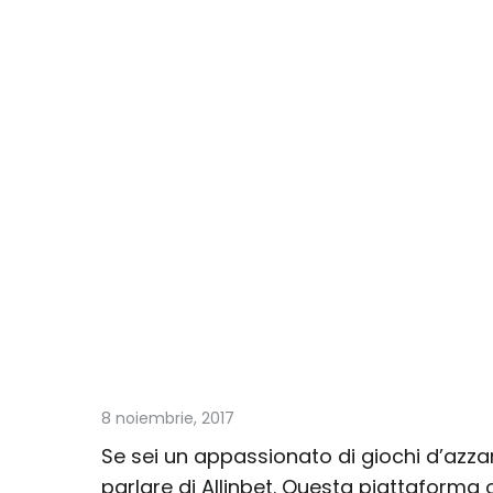
8 noiembrie, 2017
Se sei un appassionato di giochi d’azz
parlare di Allinbet. Questa piattaforma 