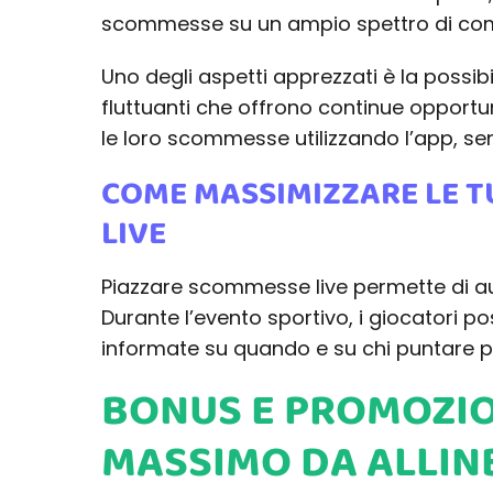
scommesse su un ampio spettro di comp
Uno degli aspetti apprezzati è la possi
fluttuanti che offrono continue opportun
le loro scommesse utilizzando l’app, se
COME MASSIMIZZARE LE T
LIVE
Piazzare scommesse live permette di aume
Durante l’evento sportivo, i giocatori p
informate su quando e su chi puntare pe
BONUS E PROMOZIO
MASSIMO DA ALLIN