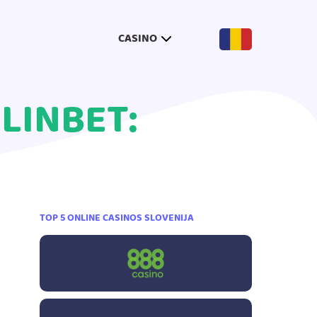
CASINO
CASINO CU ROTIRI
GRATUITE
LINBET:
CASINO CU CARD DE
CREDIT
CASINO PE BANI REALI
CAZINOURI NOI ONLINE
TOP 5 ONLINE CASINOS SLOVENIJA