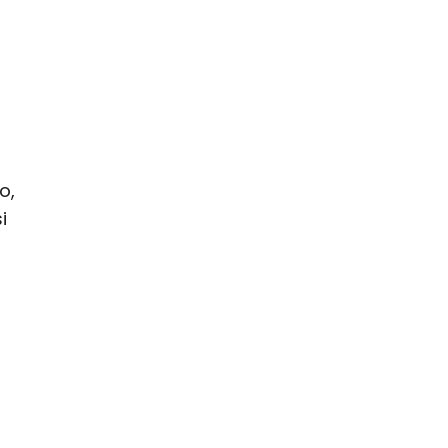
-
o,
i