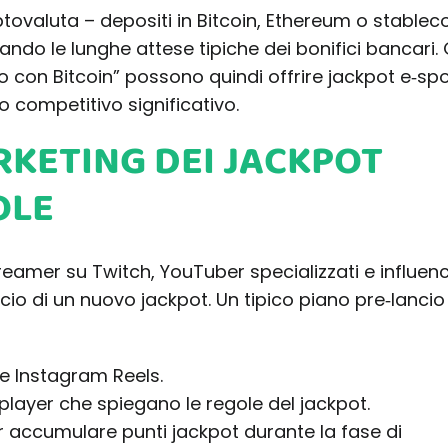
iptovaluta – depositi in Bitcoin, Ethereum o stablec
ando le lunghe attese tipiche dei bonifici bancari. 
 con Bitcoin” possono quindi offrire jackpot e‑spo
 competitivo significativo.
ARKETING DEI JACKPOT
OLE
amer su Twitch, YouTuber specializzati e influen
ncio di un nuovo jackpot. Un tipico piano pre‑lancio
 e Instagram Reels.
layer che spiegano le regole del jackpot.
r accumulare punti jackpot durante la fase di