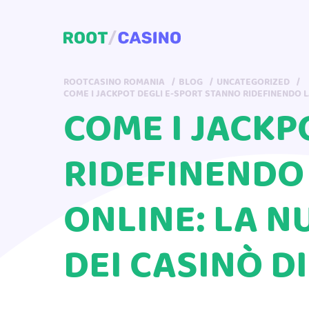
ROOTCASINO ROMANIA
BLOG
UNCATEGORIZED
COME I JACKPOT DEGLI E‑SPORT STANNO RIDEFINENDO L
COME I JACKP
RIDEFINENDO 
ONLINE: LA 
DEI CASINÒ DI