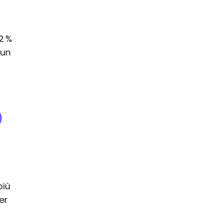
 2 %
 un
)
più
er