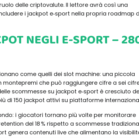
ruolo delle criptovalute. Il lettore avrà così una
cludere i jackpot e‑sport nella propria roadmap d
CKPOT NEGLI E‑SPORT – 28
nzionano come quelli dei slot machine: una piccola
 montepremi che può raggiungere cifre a sei cifre
 delle scommesse su jackpot e‑sport è cresciuto de
ù di 150 jackpot attivi su piattaforme internazional
fondo: i giocatori tornano più volte per monitorare
tention del 18 % rispetto a scommesse tradizional
ort genera contenuti live che alimentano la visibilit