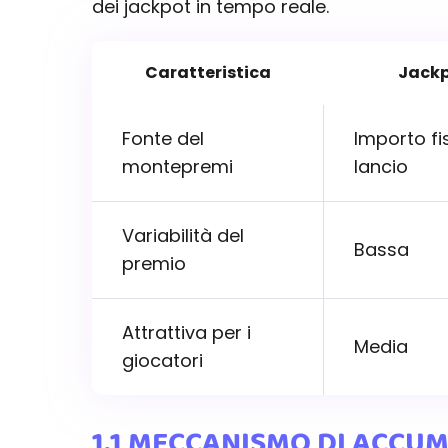
dei jackpot in tempo reale.
Caratteristica
Jackp
Fonte del
Importo fi
montepremi
lancio
Variabilità del
Bassa
premio
Attrattiva per i
Media
giocatori
1.1 MECCANISMO DI ACCUM