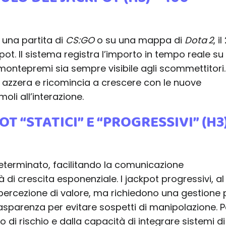
una partita di
CS:GO
o su una mappa di
Dota 2
, il
pot. Il sistema registra l’importo in tempo reale su
 montepremi sia sempre visibile agli scommettitori.
si azzera e ricomincia a crescere con le nuove
oli all’interazione.
T “STATICI” E “PROGRESSIVI” (H3
determinato, facilitando la comunicazione
 di crescita esponenziale. I jackpot progressivi, al
percezione di valore, ma richiedono una gestione 
sparenza per evitare sospetti di manipolazione. P
lo di rischio e dalla capacità di integrare sistemi di