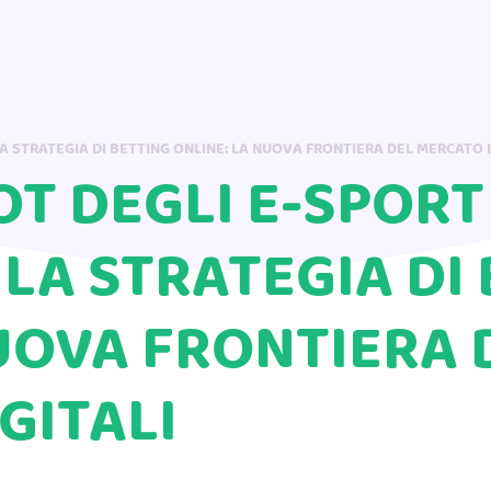
A STRATEGIA DI BETTING ONLINE: LA NUOVA FRONTIERA DEL MERCATO D
OT DEGLI E‑SPOR
LA STRATEGIA DI
NUOVA FRONTIERA
GITALI