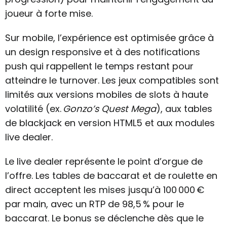
joueur à forte mise.
Sur mobile, l’expérience est optimisée grâce à
un design responsive et à des notifications
push qui rappellent le temps restant pour
atteindre le turnover. Les jeux compatibles sont
limités aux versions mobiles de slots à haute
volatilité (ex.
Gonzo’s Quest Mega
), aux tables
de blackjack en version HTML5 et aux modules
live dealer.
Le live dealer représente le point d’orgue de
l’offre. Les tables de baccarat et de roulette en
direct acceptent les mises jusqu’à 100 000 €
par main, avec un RTP de 98,5 % pour le
baccarat. Le bonus se déclenche dès que le