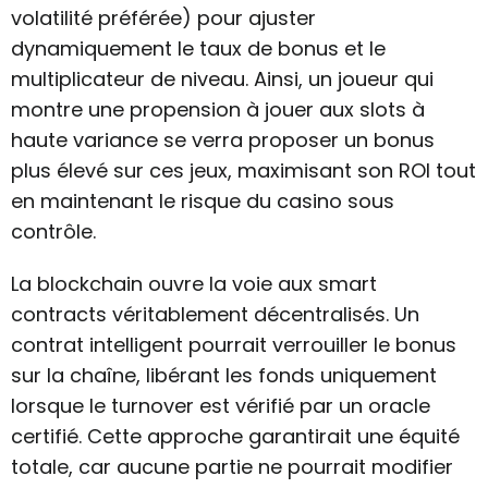
volatilité préférée) pour ajuster
dynamiquement le taux de bonus et le
multiplicateur de niveau. Ainsi, un joueur qui
montre une propension à jouer aux slots à
haute variance se verra proposer un bonus
plus élevé sur ces jeux, maximisant son ROI tout
en maintenant le risque du casino sous
contrôle.
La blockchain ouvre la voie aux smart
contracts véritablement décentralisés. Un
contrat intelligent pourrait verrouiller le bonus
sur la chaîne, libérant les fonds uniquement
lorsque le turnover est vérifié par un oracle
certifié. Cette approche garantirait une équité
totale, car aucune partie ne pourrait modifier