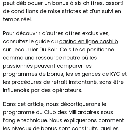
peut débloquer un bonus à six chiffres, assorti
de conditions de mise strictes et d’un suivi en
temps réel.
Pour découvrir d’autres offres exclusives,
consultez le guide du
casino en ligne cashlib
sur Lecourrier Du Soir. Ce site se positionne
comme une ressource neutre où les
passionnés peuvent comparer les
programmes de bonus, les exigences de KYC et
les procédures de retrait instantané, sans être
influencés par des opérateurs.
Dans cet article, nous décortiquerons le
programme du Club des Milliardaires sous
l’angle technique. Nous expliquerons comment
les niveaux de bonus sont construits, quelles