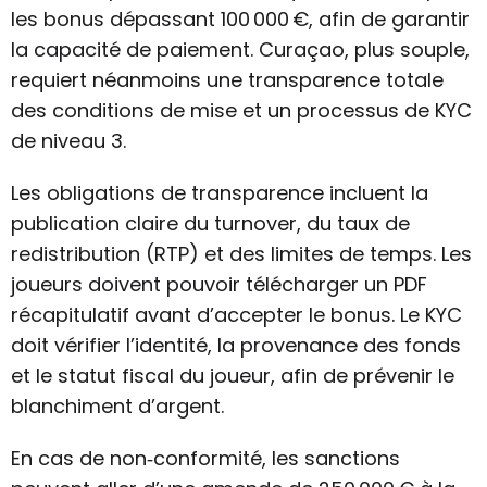
les bonus dépassant 100 000 €, afin de garantir
la capacité de paiement. Curaçao, plus souple,
requiert néanmoins une transparence totale
des conditions de mise et un processus de KYC
de niveau 3.
Les obligations de transparence incluent la
publication claire du turnover, du taux de
redistribution (RTP) et des limites de temps. Les
joueurs doivent pouvoir télécharger un PDF
récapitulatif avant d’accepter le bonus. Le KYC
doit vérifier l’identité, la provenance des fonds
et le statut fiscal du joueur, afin de prévenir le
blanchiment d’argent.
En cas de non‑conformité, les sanctions