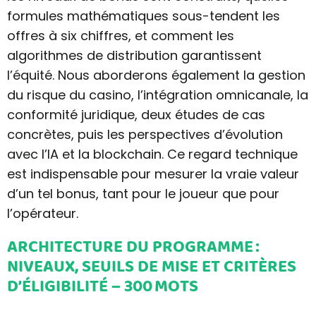
formules mathématiques sous-tendent les
offres à six chiffres, et comment les
algorithmes de distribution garantissent
l’équité. Nous aborderons également la gestion
du risque du casino, l’intégration omnicanale, la
conformité juridique, deux études de cas
concrètes, puis les perspectives d’évolution
avec l’IA et la blockchain. Ce regard technique
est indispensable pour mesurer la vraie valeur
d’un tel bonus, tant pour le joueur que pour
l’opérateur.
ARCHITECTURE DU PROGRAMME :
NIVEAUX, SEUILS DE MISE ET CRITÈRES
D’ÉLIGIBILITÉ – 300 MOTS