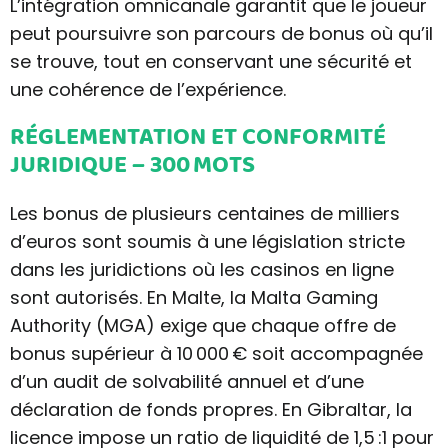
L’intégration omnicanale garantit que le joueur
peut poursuivre son parcours de bonus où qu’il
se trouve, tout en conservant une sécurité et
une cohérence de l’expérience.
RÉGLEMENTATION ET CONFORMITÉ
JURIDIQUE – 300 MOTS
Les bonus de plusieurs centaines de milliers
d’euros sont soumis à une législation stricte
dans les juridictions où les casinos en ligne
sont autorisés. En Malte, la Malta Gaming
Authority (MGA) exige que chaque offre de
bonus supérieur à 10 000 € soit accompagnée
d’un audit de solvabilité annuel et d’une
déclaration de fonds propres. En Gibraltar, la
licence impose un ratio de liquidité de 1,5 :1 pour