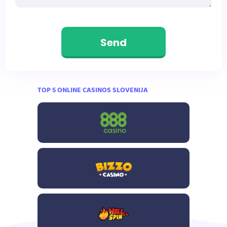
Send
TOP 5 ONLINE CASINOS SLOVENIJA