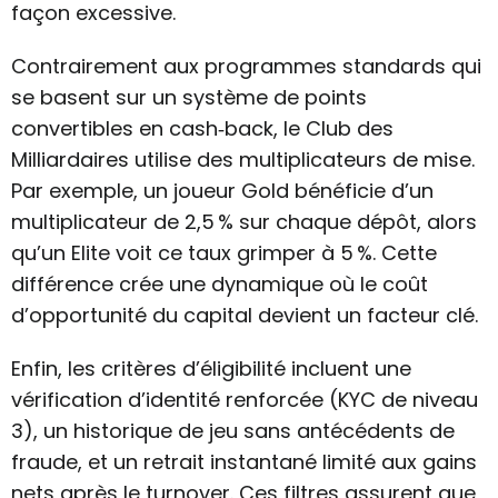
façon excessive.
Contrairement aux programmes standards qui
se basent sur un système de points
convertibles en cash‑back, le Club des
Milliardaires utilise des multiplicateurs de mise.
Par exemple, un joueur Gold bénéficie d’un
multiplicateur de 2,5 % sur chaque dépôt, alors
qu’un Elite voit ce taux grimper à 5 %. Cette
différence crée une dynamique où le coût
d’opportunité du capital devient un facteur clé.
Enfin, les critères d’éligibilité incluent une
vérification d’identité renforcée (KYC de niveau
3), un historique de jeu sans antécédents de
fraude, et un retrait instantané limité aux gains
nets après le turnover. Ces filtres assurent que