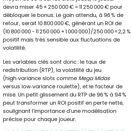
devra miser 45 × 250 000 € = 11 250 000 € pour
débloquer le bonus. Le gain attendu, à 96 % de
retour, serait 10 800 000 €, générant un ROI de
(10 800 000 − 11 250 000 + 1 000 000)/250 000 ≈ 2,2 % 
positif mais très sensible aux fluctuations de
volatilité.
Les variables clés sont donc : le taux de
redistribution (RTP), la volatilité du jeu
(high‑variance slots comme
Mega Midas
versus low‑variance roulette), et le facteur de
mise. Un petit glissement du RTP de 96 % à 94 %
peut transformer un ROI positif en perte nette,
soulignant l’importance d’une modélisation
précise pour chaque joueur.