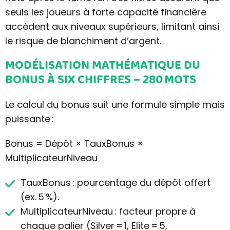
seuls les joueurs à forte capacité financière
accèdent aux niveaux supérieurs, limitant ainsi
le risque de blanchiment d’argent.
MODÉLISATION MATHÉMATIQUE DU
BONUS À SIX CHIFFRES – 280 MOTS
Le calcul du bonus suit une formule simple mais
puissante :
Bonus = Dépôt × TauxBonus ×
MultiplicateurNiveau
TauxBonus : pourcentage du dépôt offert
(ex. 5 %).
MultiplicateurNiveau : facteur propre à
chaque palier (Silver = 1, Elite = 5,