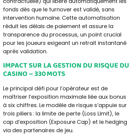
contractuelle) qui libère automatiquement les
fonds dès que le turnover est validé, sans
intervention humaine. Cette automatisation
réduit les délais de paiement et assure la
transparence du processus, un point crucial
pour les joueurs exigeant un retrait instantané
après validation.
IMPACT SUR LA GESTION DU RISQUE DU
CASINO – 330 MOTS
Le principal défi pour l’opérateur est de
maîtriser l’exposition maximale liée aux bonus
à six chiffres. Le modèle de risque s’appuie sur
trois piliers : la limite de perte (Loss Limit), le
cap d’exposition (Exposure Cap) et le hedging
via des partenaires de jeu.