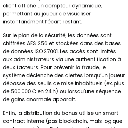
client affiche un compteur dynamique,
permettant au joueur de visualiser
instantanément l’écart restant.
Sur le plan de la sécurité, les données sont
chiffrées AES‑256 et stockées dans des bases
de données ISO 27001. Les accès sont limités
aux administrateurs via une authentification à
deux facteurs. Pour prévenir la fraude, le
système déclenche des alertes lorsqu’un joueur
dépasse des seuils de mise inhabituels (ex. plus
de 500 000 € en 24 h) ou lorsqu’une séquence
de gains anormale apparaît.
Enfin, la distribution du bonus utilise un smart
contract interne (pas blockchain, mais logique