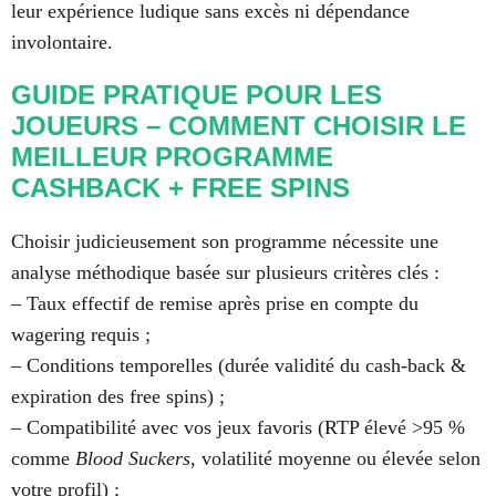
leur expérience ludique sans excès ni dépendance
involontaire.
GUIDE PRATIQUE POUR LES
JOUEURS – COMMENT CHOISIR LE
MEILLEUR PROGRAMME
CASHBACK + FREE SPINS
Choisir judicieusement son programme nécessite une
analyse méthodique basée sur plusieurs critères clés :
– Taux effectif de remise après prise en compte du
wagering requis ;
– Conditions temporelles (durée validité du cash‑back &
expiration des free spins) ;
– Compatibilité avec vos jeux favoris (RTP élevé >95 %
comme
Blood Suckers
, volatilité moyenne ou élevée selon
votre profil) ;