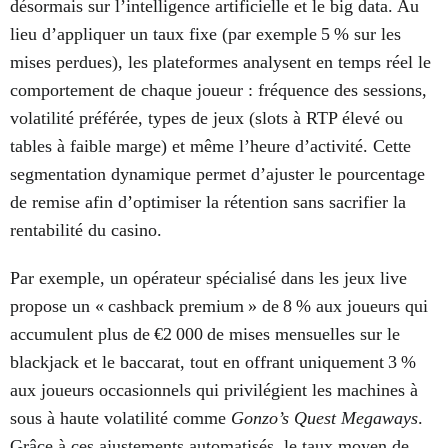
désormais sur l’intelligence artificielle et le big data. Au
lieu d’appliquer un taux fixe (par exemple 5 % sur les
mises perdues), les plateformes analysent en temps réel le
comportement de chaque joueur : fréquence des sessions,
volatilité préférée, types de jeux (slots à RTP élevé ou
tables à faible marge) et même l’heure d’activité. Cette
segmentation dynamique permet d’ajuster le pourcentage
de remise afin d’optimiser la rétention sans sacrifier la
rentabilité du casino.
Par exemple, un opérateur spécialisé dans les jeux live
propose un « cashback premium » de 8 % aux joueurs qui
accumulent plus de €2 000 de mises mensuelles sur le
blackjack et le baccarat, tout en offrant uniquement 3 %
aux joueurs occasionnels qui privilégient les machines à
sous à haute volatilité comme
Gonzo’s Quest Megaways
.
Grâce à ces ajustements automatisés, le taux moyen de