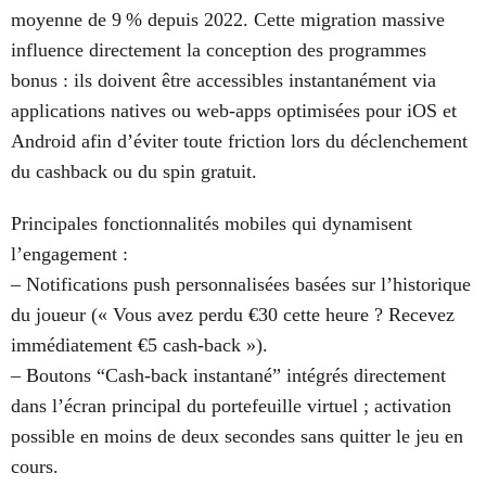
moyenne de 9 % depuis 2022. Cette migration massive
influence directement la conception des programmes
bonus : ils doivent être accessibles instantanément via
applications natives ou web‑apps optimisées pour iOS et
Android afin d’éviter toute friction lors du déclenchement
du cashback ou du spin gratuit.
Principales fonctionnalités mobiles qui dynamisent
l’engagement :
– Notifications push personnalisées basées sur l’historique
du joueur (« Vous avez perdu €30 cette heure ? Recevez
immédiatement €5 cash‑back »).
– Boutons “Cash‑back instantané” intégrés directement
dans l’écran principal du portefeuille virtuel ; activation
possible en moins de deux secondes sans quitter le jeu en
cours.