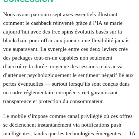
Nous avons parcouru sept axes essentiels illustrant
comment le cashback réinventé grâce à l’IA se marie
aujourd’hui avec des free spins évolutifs basés sur la
blockchain pour offrir aux joueurs une flexibilité jamais
vue auparavant. La synergie entre ces deux leviers crée
des packages tout‑en‑un capables non seulement
d’accroître la durée moyenne des sessions mais aussi
d’atténuer psychologiquement le sentiment négatif lié aux
pertes éventuelles — surtout lorsqu’ils sont conçus dans
un cadre réglementaire européen strict garantissant
transparence et protection du consommateur.
Le mobile s’impose comme canal privilégié où ces offres
se déclenchent instantanément via notifications push
intelligentes, tandis que les technologies émergentes — IA