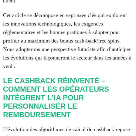
client.
Cet article se décompose en sept axes clés qui explorent
les innovations technologiques, les exigences
réglementaires et les bonnes pratiques à adopter pour
profiter au maximum des bonus cash‑back/free spins.
Nous adopterons une perspective futuriste afin d’anticiper
les évolutions qui façonneront le secteur dans les années à
venir.
LE CASHBACK RÉINVENTÉ –
COMMENT LES OPÉRATEURS
INTÈGRENT L’IA POUR
PERSONNALISER LE
REMBOURSEMENT
L’évolution des algorithmes de calcul du cashback repose