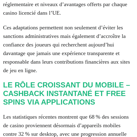
réglementaire et niveaux d’avantages offerts par chaque
casino licencié dans l’UE.
Ces adaptations permettent non seulement d’éviter les
sanctions administratives mais également d’accroître la
confiance des joueurs qui recherchent aujourd’hui
davantage que jamais une expérience transparente et
responsable dans leurs contributions financières aux sites
de jeu en ligne.
LE RÔLE CROISSANT DU MOBILE –
CASHBACK INSTANTANÉ ET FREE
SPINS VIA APPLICATIONS
Les statistiques récentes montrent que 68 % des sessions
de casino proviennent désormais d’appareils mobiles
contre 32 % sur desktop, avec une progression annuelle