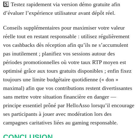
5️⃣ Testez rapidement via version démo gratuite afin
d’évaluer l’expérience utilisateur avant dépôt réel.
Conseils supplémentaires pour maximiser votre valeur
réelle tout en restant responsable : utilisez régulièrement
vos cashbacks dès réception afin qu’ils ne s’accumulent
pas inutilement ; planifiez vos sessions autour des
périodes promotionnelles où votre taux RTP moyen est
optimisé grâce aux tours gratuits disponibles ; enfin fixez
toujours une limite budgétaire quotidienne (« don »
maximal) afin que vos contributions restent divertissantes
sans mettre votre situation financière en danger —
principe essentiel prôné par HelloAsso lorsqu’il encourage
ses participants à jouer avec modération lors des
campagnes caritatives liées au gaming responsable.
CONCLUSION