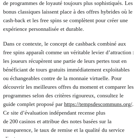
de programmes de loyauté toujours plus sophistiqués. Les
bonus classiques laissent place à des offres hybrides où le
cash‑back et les free spins se complètent pour créer une
expérience personnalisée et durable.
Dans ce contexte, le concept de cashback combiné aux
free spins apparaît comme un véritable levier d’attraction :
les joueurs récupèrent une partie de leurs pertes tout en
bénéficiant de tours gratuits immédiatement exploitables
ou échangeables contre de la monnaie virtuelle. Pour
découvrir les meilleures offres du moment et comparer les
programmes selon des critères rigoureux, consultez le
guide complet proposé par
https://tempsdescommuns.org/
.
Ce site d’évaluation indépendant recense plus
de 200 casinos et attribue des notes basées sur la
transparence, le taux de remise et la qualité du service