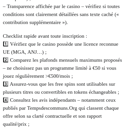
– Transparence affichée par le casino – vérifiez si toutes
conditions sont clairement détaillées sans texte caché («
contribution supplémentaire »).
Checklist rapide avant toute inscription :
1️⃣ Vérifiez que le casino possède une licence reconnue
UE (MGA, ANJ…) ;
2️⃣ Comparez les plafonds mensuels maximums proposés
– ne choisissez pas un programme limité à €50 si vous
jouez régulièrement >€500/mois ;
3️⃣ Assurez‑vous que les free spins sont utilisables sur
plusieurs titres ou convertibles en tokens échangeables ;
4️⃣ Consultez les avis indépendants – notamment ceux
publiés par Tempsdescommuns.Org qui classent chaque
offre selon sa clarté contractuelle et son rapport
qualité/prix ;