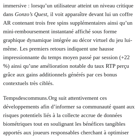
immersive : lorsqu’un utilisateur atteint un niveau critique
dans
Gonzo’s Quest
, il voit apparaître devant lui un coffre
AR contenant trois free spins supplémentaires ainsi qu’un
mini‑remboursement instantané affiché sous forme
graphique dynamique intégrée au décor virtuel du jeu lui-
même. Les premiers retours indiquent une hausse
impressionnante du temps moyen passé par session (+22
%) ainsi qu’une amélioration notable du taux RTP perçu
grâce aux gains additionnels générés par ces bonus
contextuels très ciblés.
Tempsdescommuns.Org suit attentivement ces
développements afin d’informer sa communauté quant aux
risques potentiels liés à la collecte accrue de données
biométriques tout en soulignant les bénéfices tangibles
apportés aux joueurs responsables cherchant à optimiser