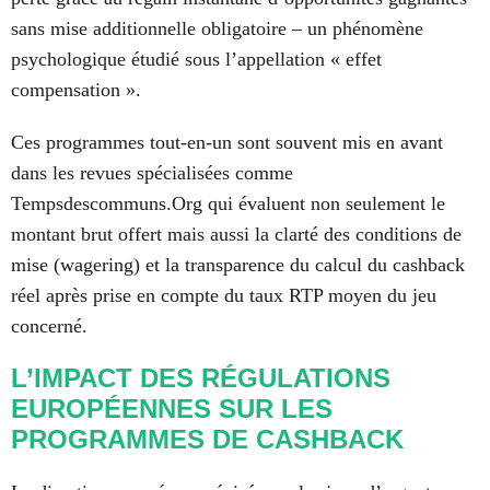
sans mise additionnelle obligatoire – un phénomène
psychologique étudié sous l’appellation « effet
compensation ».
Ces programmes tout‑en‑un sont souvent mis en avant
dans les revues spécialisées comme
Tempsdescommuns.Org qui évaluent non seulement le
montant brut offert mais aussi la clarté des conditions de
mise (wagering) et la transparence du calcul du cashback
réel après prise en compte du taux RTP moyen du jeu
concerné.
L’IMPACT DES RÉGULATIONS
EUROPÉENNES SUR LES
PROGRAMMES DE CASHBACK