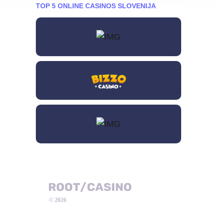
TOP 5 ONLINE CASINOS SLOVENIJA
© 2026