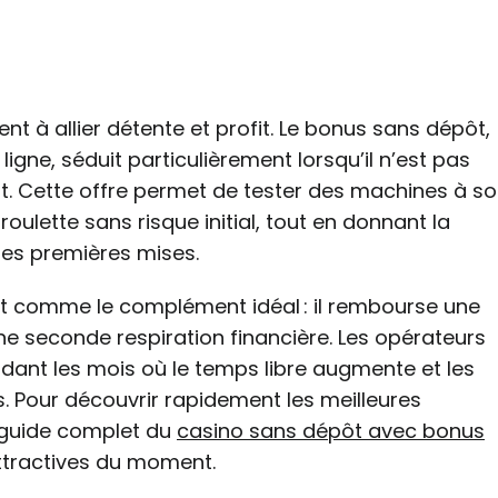
ent à allier détente et profit. Le bonus sans dépôt,
igne, séduit particulièrement lorsqu’il n’est pas
. Cette offre permet de tester des machines à so
ulette sans risque initial, tout en donnant la
les premières mises.
ît comme le complément idéal : il rembourse une
une seconde respiration financière. Les opérateurs
pendant les mois où le temps libre augmente et les
 Pour découvrir rapidement les meilleures
 guide complet du
casino sans dépôt avec bonus
 attractives du moment.