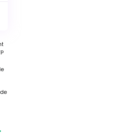
nt
TP
de
 de