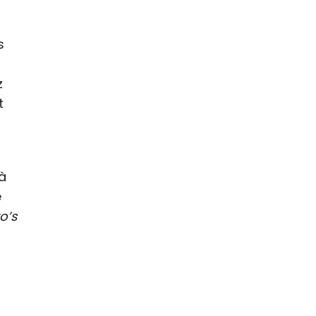
s
z
t
 à
e
o’s