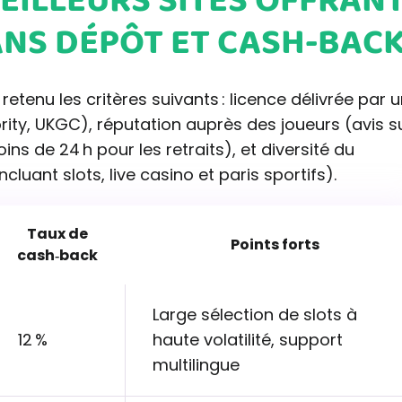
MEILLEURS SITES OFFRAN
ANS DÉPÔT ET CASH‑BAC
retenu les critères suivants : licence délivrée par 
ity, UKGC), réputation auprès des joueurs (avis s
ns de 24 h pour les retraits), et diversité du
ncluant slots, live casino et paris sportifs).
Taux de
Points forts
cash‑back
Large sélection de slots à
12 %
haute volatilité, support
multilingue