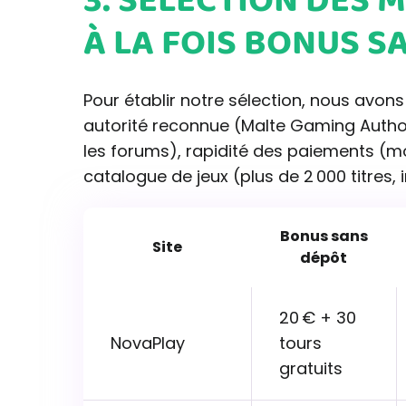
3. SÉLECTION DES 
À LA FOIS BONUS S
Pour établir notre sélection, nous avons 
autorité reconnue (Malte Gaming Author
les forums), rapidité des paiements (moi
catalogue de jeux (plus de 2 000 titres, i
Bonus sans
Site
dépôt
20 € + 30
NovaPlay
tours
gratuits