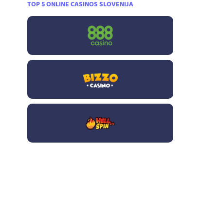
TOP 5 ONLINE CASINOS SLOVENIJA