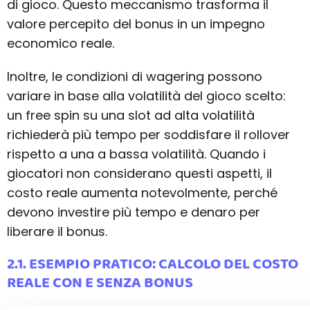
di gioco. Questo meccanismo trasforma il
valore percepito del bonus in un impegno
economico reale.
Inoltre, le condizioni di wagering possono
variare in base alla volatilità del gioco scelto:
un free spin su una slot ad alta volatilità
richiederà più tempo per soddisfare il rollover
rispetto a una a bassa volatilità. Quando i
giocatori non considerano questi aspetti, il
costo reale aumenta notevolmente, perché
devono investire più tempo e denaro per
liberare il bonus.
2.1. ESEMPIO PRATICO: CALCOLO DEL COSTO
REALE CON E SENZA BONUS