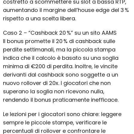
costretto a scommettere su slot a bassa RTP,
aumentando il margine dell’house edge del 3 %
rispetto a una scelta libera.
Caso 2 – “Cashback 20 %” su un sito AAMS
Il bonus promette il 20 % di cashback sulle
perdite settimanali, ma la piccola stampa
indica che il calcolo è basato su una soglia
minima di €200 di perdita. Inoltre, le vincite
derivanti dal cashback sono soggette a un
nuovo rollover di 20x. I giocatori che non
superano la soglia non ricevono nulla,
rendendo il bonus praticamente inefficace.
Le lezioni per i giocatori sono chiare: leggere
sempre le piccole stampe, verificare le
percentuali di rollover e confrontare le