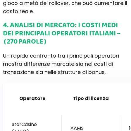
gioco a metà del rollover, che può aumentare il
costo reale.
4. ANALISI DI MERCATO: I COSTI MEDI
DEI PRINCIPALI OPERATORI ITALIANI –
( 270 PAROLE )
Un rapido confronto tra i principali operatori
mostra differenze marcate sia nei costi di
transazione sia nelle strutture di bonus.
Operatore
Tipo di licenza
StarCasino
AAMS