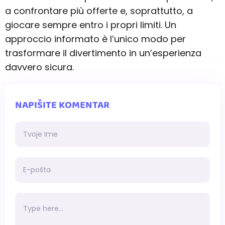
a confrontare più offerte e, soprattutto, a
giocare sempre entro i propri limiti. Un
approccio informato è l’unico modo per
trasformare il divertimento in un’esperienza
davvero sicura.
NAPIŠITE KOMENTAR