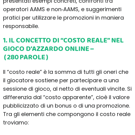
presentati esempi concreti, confronti tra
operatori AAMS e non‑AAMS, e suggerimenti
pratici per utilizzare le promozioni in maniera
responsabile.
1. IL CONCETTO DI “COSTO REALE” NEL
GIOCO D’AZZARDO ONLINE –
( 280 PAROLE )
Il “costo reale” è la somma di tutti gli oneri che
il giocatore sostiene per partecipare a una
sessione di gioco, al netto di eventuali vincite. Si
differenzia dal “costo apparente”, cioè il valore
pubblicizzato di un bonus o di una promozione.
Tra gli elementi che compongono il costo reale
troviamo: