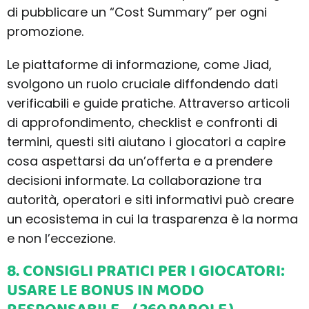
di pubblicare un “Cost Summary” per ogni
promozione.
Le piattaforme di informazione, come Jiad,
svolgono un ruolo cruciale diffondendo dati
verificabili e guide pratiche. Attraverso articoli
di approfondimento, checklist e confronti di
termini, questi siti aiutano i giocatori a capire
cosa aspettarsi da un’offerta e a prendere
decisioni informate. La collaborazione tra
autorità, operatori e siti informativi può creare
un ecosistema in cui la trasparenza è la norma
e non l’eccezione.
8. CONSIGLI PRATICI PER I GIOCATORI:
USARE LE BONUS IN MODO