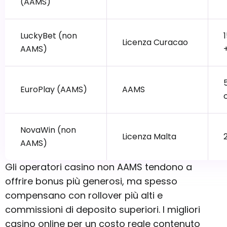
(AAMS)
LuckyBet (non
Licenza Curacao
AAMS)
EuroPlay (AAMS)
AAMS
NovaWin (non
Licenza Malta
AAMS)
Gli operatori casino non AAMS tendono a
offrire bonus più generosi, ma spesso
compensano con rollover più alti e
commissioni di deposito superiori. I migliori
casino online per un costo reale contenuto