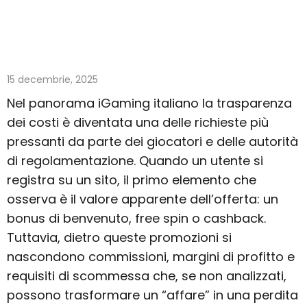
15 decembrie, 2025
Nel panorama iGaming italiano la trasparenza
dei costi è diventata una delle richieste più
pressanti da parte dei giocatori e delle autorità
di regolamentazione. Quando un utente si
registra su un sito, il primo elemento che
osserva è il valore apparente dell’offerta: un
bonus di benvenuto, free spin o cashback.
Tuttavia, dietro queste promozioni si
nascondono commissioni, margini di profitto e
requisiti di scommessa che, se non analizzati,
possono trasformare un “affare” in una perdita