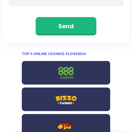
Send
TOP 5 ONLINE CASINOS SLOVENIJA